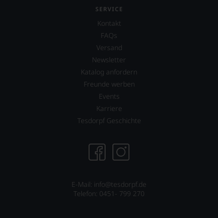
Erläuterungen,
SERVICE
dann
Kontakt
wissen
Sie
FAQs
dank
Versand
unserer
Newsletter
Bewertungen
Katalog anfordern
stets,
was
Freunde werben
für
Events
einen
Karriere
Wein
Sie
Tesdorpf Geschichte
hier
genießen
können.
Natürlich
müssen
Sie
E-Mail: info@tesdorpf.de
in
Telefon: 0451- 799 270
Zukunft
auf
R.