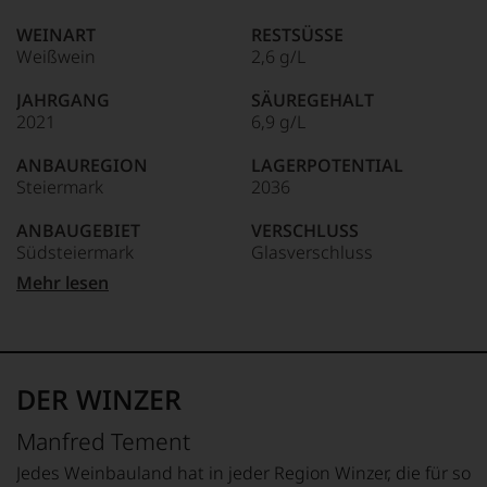
edlen
85–89 Punkte:
Weine
WEINART
RESTSÜSSE
der
Weißwein
2,6 g/L
Welt,
wie
JAHRGANG
SÄUREGEHALT
kaum
2021
6,9 g/L
Unter 85 Punkte:
ein
anderer.
ANBAUREGION
LAGERPOTENTIAL
Das
Steiermark
2036
dokumentieren
wir
ANBAUGEBIET
VERSCHLUSS
auch
Südsteiermark
Glasverschluss
und
gerade
Mehr lesen
mit
APPELLATION
ALLERGENHINWEIS
Bewertungen
Südsteiermark
enthält Sulfite
und
Medaillen
QUALITÄTSSTUFE
HERSTELLER /
renommierter
Qualitätswein
IMPORTEUR
DER WINZER
Weinjournalisten
Weingut Tement, Zieregg
oder
REBSORTEN
13, 8461 Ehrenhausen,
Manfred Tement
Fachpublikationen
100% Gelber Muskateller
Österreich
in
Jedes Weinbauland hat in jeder Region Winzer, die für so
unseren