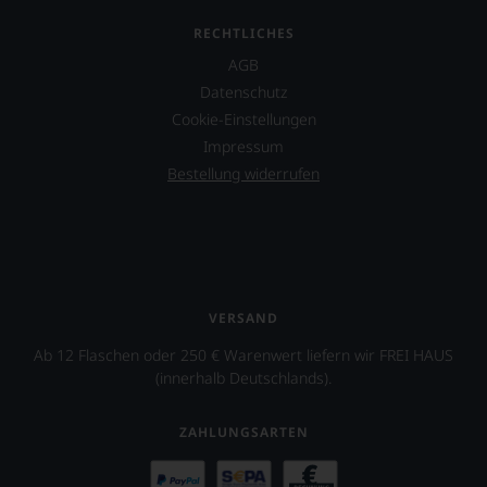
Parker
RECHTLICHES
&
Co,
AGB
nicht
Datenschutz
verzichten,
aber
Cookie-Einstellungen
Sie
Impressum
finden
Bestellung widerrufen
fortan
an
jedem
Wein
auch
unsere
Tesdorpf-
VERSAND
Bewertung.
Wir
Ab 12 Flaschen oder 250 € Warenwert liefern wir FREI HAUS
beurteilen
(innerhalb Deutschlands).
unsere
Weine
nach
ZAHLUNGSARTEN
dem
bekannten