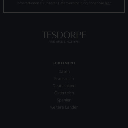
Stelle
Informationen zu unserer Datenverarbeitung finden Sie
hier
.
sich
nur
auf
Einschätzungen
einzelner
Kritiker
verlassen
zu
müssen?
Unsere
Bewertungen
SORTIMENT
spiegeln
Italien
das
Ergebnis
Frankreich
unserer
Deutschland
Expertenrunde
Österreich
wider.
Bitte
Spanien
beachten
weitere Länder
Sie
auch
unsere
untenstehenden