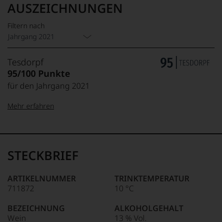
AUSZEICHNUNGEN
Filtern nach
Jahrgang 2021
Tesdorpf
95/100 Punkte
für den Jahrgang 2021
Mehr erfahren
99–100 Punkte:
Tesdorpf
Der
Name
STECKBRIEF
Tesdorpf
95–98 Punkte:
steht
für
ARTIKELNUMMER
TRINKTEMPERATUR
»Fine
711872
10 °C
90–94 Punkte:
Wine«,
für
BEZEICHNUNG
ALKOHOLGEHALT
die
Wein
13 % Vol.