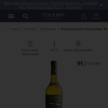
Wein des Monats August: Wiener Tradition - exklusiv
bei Tesdorpf! Jetzt als 5+1 Angebot!
Weine
Weinart
Weißweine
Ried Steinbach Fürst Gelber M
Steiermark
10 °C
Gelber Muskateller
Österreich