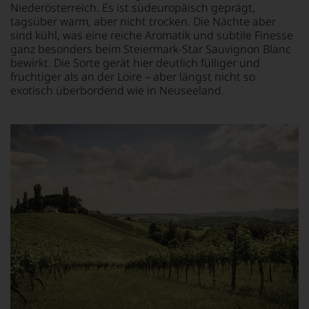
AUCH
Niederösterreich. Es ist südeuropäisch geprägt,
SELBST
tagsüber warm, aber nicht trocken. Die Nächte aber
BEWERTEN.
sind kühl, was eine reiche Aromatik und subtile Finesse
Wir,
ganz besonders beim Steiermark-Star Sauvignon Blanc
das
bewirkt. Die Sorte gerät hier deutlich fülliger und
Experten-
fruchtiger als an der Loire – aber längst nicht so
und
exotisch überbordend wie in Neuseeland.
Verkostungsteam
des
Hauses
Tesdorpf,
diskutieren
leidenschaftlich,
aber
konstruktiv
jeden
Wein
im
Hinblick
auf
Herkunft,
Stilistik,
Rebsortentypizität