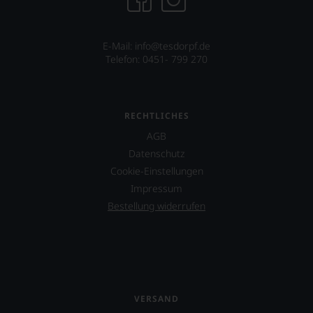
bedeutenden
Projekt
Publikation.
eines
Weinguts
in
E-Mail: info@tesdorpf.de
Arizona.
Telefon: 0451- 799 270
Ebenfalls
unterstützt
er
RECHTLICHES
das
Projekt
AGB
»One
Datenschutz
World
Cookie-Einstellungen
One
Wine«,
Impressum
das
Bestellung widerrufen
vor
allen
Dingen
das
Miteinander
von
Juden,
VERSAND
Muslimen