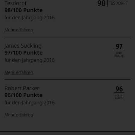
Tesdorpf
98/100 Punkte
für den Jahrgang 2016
Mehr erfahren
99–100 Punkte:
Tesdorpf
James Suckling
Der
97/100 Punkte
Name
für den Jahrgang 2016
Tesdorpf
95–98 Punkte:
steht
Mehr erfahren
für
»Fine
90–94 Punkte:
Wine«,
100-95 Punkte:
James
Robert Parker
für
Suckling
96/100 Punkte
die
Der
edlen
für den Jahrgang 2016
85–89 Punkte:
Amerikaner
90 Punkte und
Weine
James
mehr:
der
Mehr erfahren
Suckling,
Welt,
Jahrgang
wie
Unter 88
1958,
100-96 Punkte:
Robert
kaum
Punkte:
zählt
Parker