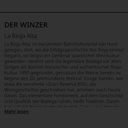
an
zunehmend
Gran Reserva
zu
der
zurückgezogen
unterstreichen,
FLASCHENGRÖSSE
Universität
hat.
auf
REBSORTEN
0,75 L
von
Er
welch
90% Tempranillo
Wisconsin.
DER WINZER
hat
hohem
10% Graciano
GESCHMACK
Bedingt
mit
Niveau
trocken
durch
La Rioja Alta
Kreativität
sich
TRINKTEMPERATUR
seinen
und
unsere
16 °C
Vater
La Rioja Alta, im berühmten Bahnhofsviertel von Haro
Innovationsgeist
Weinselektion
wandte
gelegen, dort, wo die Erfolgsgeschichte des Rioja einmal
Weinjournalismus
bewegt.
er
begann, ist längst ein Denkmal spanischer Weinkultur
und
Das
sich
geworden. Verehrt wird die legendäre Bodega vor allen
Weinbewertung
aber
aber
Dingen als Bastion klassischer und authentischer Rioja-
revolutioniert.
genügt
vor
Kultur. 1890 gegründet, genossen die Weine bereits zu
uns
Der
allen
Beginn des 20. Jahrhunderts Weltruf. Einige Namen, wie
nicht
studierte
Dingen
etwa die berühmte »Gran Reserva 890«, die
mehr.
Rechtsanwalt
nach
Weingeschichte geschrieben hat, erinnern noch heute
Wir
verstand
1978
daran. Das elementare Fundament, auf dem Geschichte
haben
sich
zunehmend
festgestellt,
und Qualität der Bodega ruhen, heißt Tradition. Daran
als
der
dass
hat sich bis heute nichts geändert. Genau aus diesem
Sprachrohr
Weinwelt
Mehr lesen
manch
Grund sind die Weine von La Rioja Alta außerordentlich
des
zu.
eine
begehrt und werden weltweit für ihre unvergleichliche
Verbrauchers
Ein
Bewertung
Authentizität hoch geschätzt.
und
entscheidender