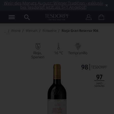
Wein des Monats August: Wiener Tradition - exklusiv
bei Tesdorpf! Jetzt als 5+1 Angebot!
Weine
Weinart
Rotweine
Rioja Gran Reserva 904
Rioja
16 °C
Tempranillo
Spanien