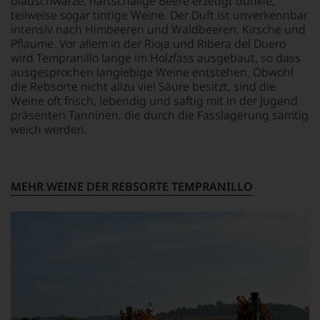
blauschwarze, hartschalige Beere erzeugt dunkle,
mit
über
Kritiker
teilweise sogar tintige Weine. Der Duft ist unverkennbar
seinem
Australien,
verlassen
intensiv nach Himbeeren und Waldbeeren, Kirsche und
Urteil
Neuseeland
zu
Pflaume. Vor allem in der Rioja und Ribera del Duero
recht
und
müssen?
behalten
wird Tempranillo lange im Holzfass ausgebaut, so dass
Amerika.
Unsere
sollte.
Der
ausgesprochen langlebige Weine entstehen. Obwohl
Bewertungen
Der
Zigarrenliebhaber
die Rebsorte nicht allzu viel Säure besitzt, sind die
spiegeln
Jahrgang
Suckling
das
Weine oft frisch, lebendig und saftig mit in der Jugend
gilt
schrieb
Ergebnis
präsenten Tanninen, die durch die Fasslagerung samtig
heute
auch
unserer
weich werden.
als
nebenbei
Expertenrunde
einer
für
wider.
der
die
Bitte
größten
Zeitschrift
beachten
MEHR WEINE DER REBSORTE TEMPRANILLO
in
Cigar
Sie
der
Afficionado
auch
Geschichte
und
unsere
des
veröffentlichte
untenstehenden
Bordelais
Bücher,
Erläuterungen,
und
etwa
dann
genießt
über
wissen
Kultstatus.
Jahrgangs-
Sie
Und
Portwein.
dank
er
Seit
unserer