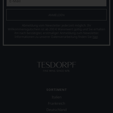
Parker-
auch
Sie
Bewertungen
international
finden
sind
wichtige
fortan
heute
Persönlichkeiten
ANMELDEN
an
aus
vorstellt,
jedem
der
die
Abmeldung vom Newsletter jederzeit möglich. Ihr
Wein
Weinkritik
sich
Willkommensgutschein ist ab 200 € Warenwert gültig und Sie erhalten
auch
ihn nach bestätigter, erstmaliger Anmeldung zum Newsletter.
nicht
um
unsere
Informationen zu unserer Datenverarbeitung finden Sie
hier
.
mehr
den
Tesdorpf-
wegzudenken.
Wein
Bewertung.
verdient
Ab
Wir
gemacht
2012
beurteilen
haben,
zog
unsere
z.B.
sich
Weine
Mike
Parker
nach
D.
zunehmend
dem
von
zurück
bekannten
der
und
und
berühmten
verkaufte
bewährten
SORTIMENT
Rockband
seinen
100-
Beastie
Italien
Newsletter.
Punkte-
Boys.
Chefredakteurin
Frankreich
System.
des
Auch
Wir
Deutschland