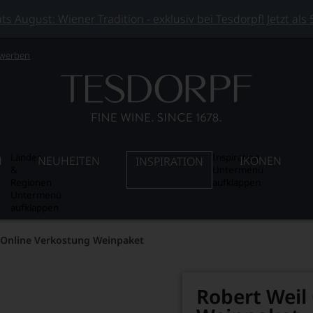
 August: Wiener Tradition - exklusiv bei Tesdorpf! Jetzt als
 werben
Länder
Inspiration
N
NEUHEITEN
IKONEN
INSPIRATION
&
Untermenü
Regionen
aufklappen
Untermenü
aufklappen
 Online Verkostung Weinpaket
Robert Weil