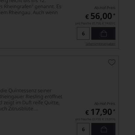
rg reicht bis ins 12.
es Rheingrafen" genannt. Es
Ab-Hof-Preis
us dem Rheingau. Auch wenn
56,00
*
€
pro Flasche (0.75l),
€ 74,67
/L
Lebensmittel­angaben
 die Quintessenz seiner
Rheingauer Riesling eröffnet
zeigt im Duft reife Quitte,
Ab-Hof-Preis
ch Zitrusblüte....
17,90
*
€
pro Flasche (0.75l),
€ 23,87
/L