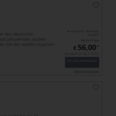
Ausverkauft - Nachfolger
ter den deutschen
verfügbar
seit Jahrzehnten zaubert
Ab-Hof-Preis
sten mit den weißen Giganten
56,00
*
€
pro Flasche (0.75l),
€ 74,67
/L
FOLGEJAHRGANG
Lebensmittel­angaben