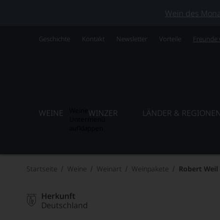
Wein des Monats
Geschichte
Kontakt
Newsletter
Vorteile
Freunde
Weine
WEINE
WINZER
LÄNDER & REGIONE
Untermenü
aufklappen
Startseite
Weine
Weinart
Weinpakete
Robert Weil
Herkunft
Deutschland