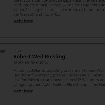
Die Historie der VDP Großen Lage Kiedricher Gräfenbe
Jahrhundert zurück. Damals wurde die Lage "Berg d
ist der Riesling-Klassiker schlechthin, nicht nur a
der Wein oft erst nach 10...
Mehr lesen
2024
Robert Weil Riesling
TROCKEN, RHEINGAU
Mit dem 2024er Gutsriesling präsentiert Robert Weil
Handschrift – elegant, präzise und lebendig. Dieser 
das Portfolio des traditionsreichen VDP-Weinguts und 
saftigen grünen Apfel, weißen Pfirsich und einen Hau
Mehr lesen