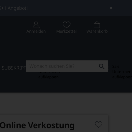
 5+1 Angebot!
Anmelden
Merkzettel
Warenkorb
Subskription
Sale
SUBSKRIPTION
WEIN-JOURNAL
SALE
Untermenü
Untermen
aufklappen
aufklappe
 Online Verkostung