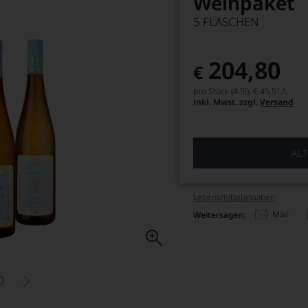
Weinpaket
5 FLASCHEN
204,80
€
pro Stück (4.5l),
€ 45,51
/L
inkl. Mwst. zzgl.
Versand
ALT
Lebensmittel­angaben
Mail
Weitersagen: