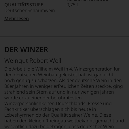
QUALITÄTSSTUFE
0,75 L
Deutscher Schaumwein
GESCHMACK
Mehr lesen
REBSORTEN
brut
100% Riesling
Ø NÄHRWERTE PRO 100G
TRINKTEMPERATUR
BRENNWERT
6 °C
0 kJ / 0 kcal
DER WINZER
FETT
ALKOHOLGEHALT
0 g
Weingut Robert Weil
12 % Vol.
davon gesättigte
Fettsäuren: 0 g
Die Arbeit, die Wilhelm Weil in 4. Winzergeneration für
RESTSÜSSE
KOHLENHYDRATE
den deutschen Weinbau geleistet hat, ist gar nicht
5,7 g/L
0 g
hoch genug zu schätzen. Als der deutsche Wein in den
davon Zucker: 0 g
80er Jahren in weniger erfreulichen Zeiten steckte, ging
SÄUREGEHALT
EIWEISS
strahlend sein Stern auf und in nur wenigen Jahren
6,7 g/L
0 g
wurde er zu einer der berühmtesten
SALZ
Winzerpersönlichkeiten Deutschlands. Presse und
LAGERPOTENTIAL
0 g
Fachkritiker überschlagen sich bis heute in
2028
Lobeshymnen ob der Qualität seiner Weine. Diese
haben den kleinen Rheingau weltbekannt gemacht und
wesentlich dazu beigetragen, dass deutscher Wein