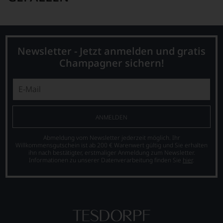
Newsletter - Jetzt anmelden und gratis
Champagner sichern!
ANMELDEN
Abmeldung vom Newsletter jederzeit möglich. Ihr
Willkommensgutschein ist ab 200 € Warenwert gültig und Sie erhalten
ihn nach bestätigter, erstmaliger Anmeldung zum Newsletter.
Informationen zu unserer Datenverarbeitung finden Sie
hier
.