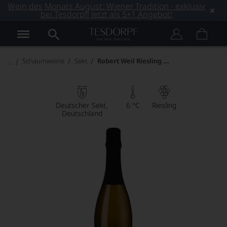
Wein des Monats August: Wiener Tradition - exklusiv
bei Tesdorpf! Jetzt als 5+1 Angebot!
Robert Weil Riesling Sekt
Schaumweine
Sekt
Deutscher Sekt
6 °C
Riesling
Deutschland