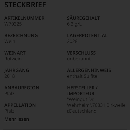
STECKBRIEF
ARTIKELNUMMER
SÄUREGEHALT
W70325
6,3 g/L
BEZEICHNUNG
LAGERPOTENTIAL
Wein
2028
WEINART
VERSCHLUSS
Rotwein
unbekannt
JAHRGANG
ALLERGENHINWEIS
2018
enthält Sulfite
ANBAUREGION
HERSTELLER /
Pfalz
IMPORTEUR
"Weingut Dr.
APPELLATION
Wehrheim",76831,Birkweile
Pfalz
r,Deutschland
Mehr lesen
REBSORTEN
LAND
Spätburgunder
Deutschland