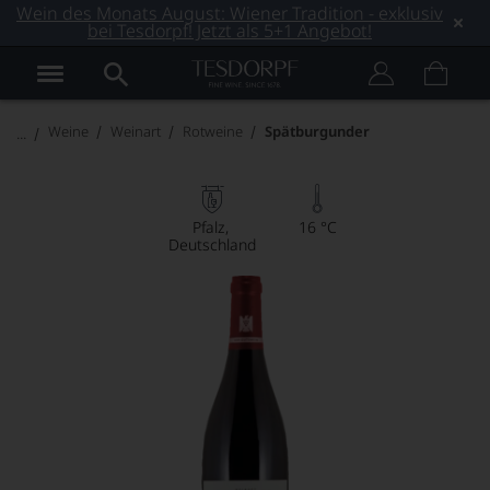
Wein des Monats August: Wiener Tradition - exklusiv
bei Tesdorpf! Jetzt als 5+1 Angebot!
Weine
Weinart
Rotweine
Spätburgunder
Pfalz
16 °C
Deutschland