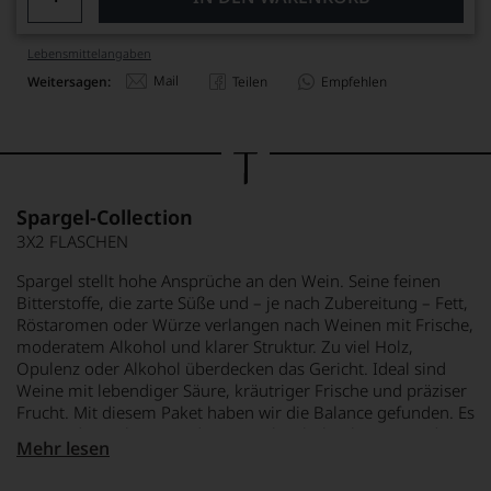
Lebensmittel­angaben
Mail
Weitersagen:
Teilen
Empfehlen
Spargel-Collection
3X2 FLASCHEN
Spargel stellt hohe Ansprüche an den Wein. Seine feinen
Bitterstoffe, die zarte Süße und – je nach Zubereitung – Fett,
Röstaromen oder Würze verlangen nach Weinen mit Frische,
moderatem Alkohol und klarer Struktur. Zu viel Holz,
Opulenz oder Alkohol überdecken das Gericht. Ideal sind
Weine mit lebendiger Säure, kräutriger Frische und präziser
Frucht. Mit diesem Paket haben wir die Balance gefunden. Es
vereint drei Rebsorten, die Spargel nicht begleiten, sondern
Mehr lesen
tragen. Der 2024 Sauvignon Blanc T 1678 von Winning
bringt Frische und Energie ins Spiel. Kräuterige Noten, Zitrus