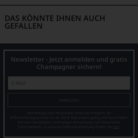
DAS KÖNNTE IHNEN AUCH
GEFALLEN
Newsletter - Jetzt anmelden und gratis
Champagner sichern!
ANMELDEN
Abmeldung vom Newsletter jederzeit möglich. Ihr
Willkommensgutschein ist ab 200 € Warenwert gültig und Sie erhalten
ihn nach bestätigter, erstmaliger Anmeldung zum Newsletter.
Informationen zu unserer Datenverarbeitung finden Sie
hier
.