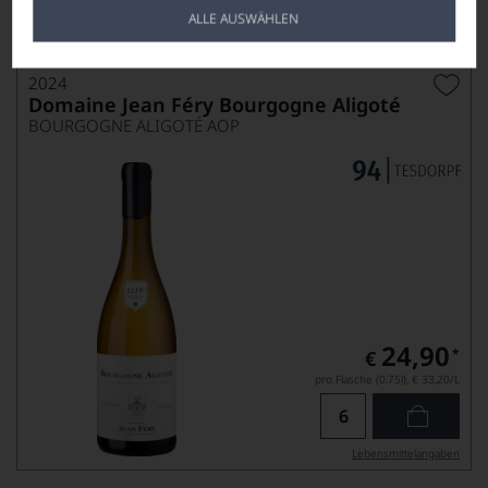
ALLE AUSWÄHLEN
Lebensmittel­angaben
2024
Domaine Jean Féry Bourgogne Aligoté
BOURGOGNE ALIGOTÉ AOP
24,90
*
€
pro Flasche (0.75l),
€ 33,20
/L
Lebensmittel­angaben