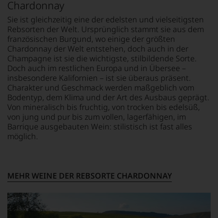
einzelnen
Chardonnay
Weines.
Sie ist gleichzeitig eine der edelsten und vielseitigsten
Warum
Rebsorten der Welt. Ursprünglich stammt sie aus dem
also
französischen Burgund, wo einige der größten
sollen
Chardonnay der Welt entstehen, doch auch in der
Sie
Champagne ist sie die wichtigste, stilbildende Sorte.
als
Kunde
Doch auch im restlichen Europa und in Übersee –
des
insbesondere Kalifornien – ist sie überaus präsent.
Hauses
Charakter und Geschmack werden maßgeblich vom
nicht
Bodentyp, dem Klima und der Art des Ausbaus geprägt.
davon
Von mineralisch bis fruchtig, von trocken bis edelsüß,
profitieren,
von jung und pur bis zum vollen, lagerfähigen, im
statt
Barrique ausgebauten Wein: stilistisch ist fast alles
an
möglich.
Stelle
sich
nur
auf
MEHR WEINE DER REBSORTE CHARDONNAY
Einschätzungen
einzelner
Kritiker
verlassen
zu