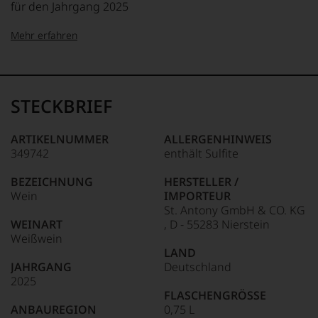
für den Jahrgang 2025
Mehr erfahren
99–100 Punkte:
Tesdorpf
Der
Name
STECKBRIEF
Tesdorpf
95–98 Punkte:
steht
für
ARTIKELNUMMER
ALLERGENHINWEIS
»Fine
349742
enthält Sulfite
90–94 Punkte:
Wine«,
für
BEZEICHNUNG
HERSTELLER /
die
Wein
IMPORTEUR
edlen
85–89 Punkte:
St. Antony GmbH & CO. KG
Weine
WEINART
, D - 55283 Nierstein
der
Weißwein
Welt,
LAND
wie
JAHRGANG
Deutschland
kaum
2025
Unter 85 Punkte:
ein
FLASCHENGRÖSSE
anderer.
ANBAUREGION
0,75 L
Das