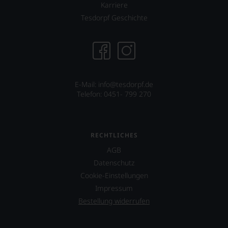
Ihnen
Karriere
auf
Tesdorpf Geschichte
diesem
Weg
eine
weitere
Hilfe
an
die
E-Mail: info@tesdorpf.de
Hand
Telefon: 0451- 799 270
geben
zu
können,
den
RECHTLICHES
richtigen
Wein
AGB
zu
Datenschutz
finden.
Cookie-Einstellungen
Impressum
Bestellung widerrufen