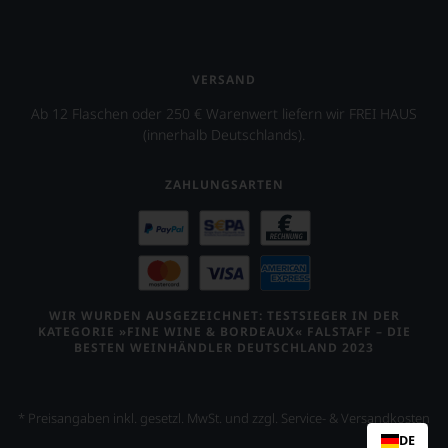
VERSAND
Ab 12 Flaschen oder 250 € Warenwert liefern wir FREI HAUS
(innerhalb Deutschlands).
ZAHLUNGSARTEN
WIR WURDEN AUSGEZEICHNET: TESTSIEGER IN DER
KATEGORIE »FINE WINE & BORDEAUX« FALSTAFF – DIE
BESTEN WEINHÄNDLER DEUTSCHLAND 2023
* Preisangaben inkl. gesetzl. MwSt. und zzgl. Service- & Versandkosten
DE