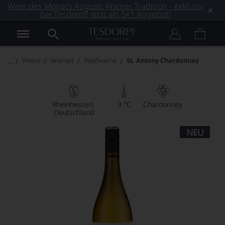
Wein des Monats August: Wiener Tradition - exklusiv
bei Tesdorpf! Jetzt als 5+1 Angebot!
Weine
Weinart
Weißweine
St. Antony Chardonnay
Rheinhessen
9 °C
Chardonnay
Deutschland
NEU