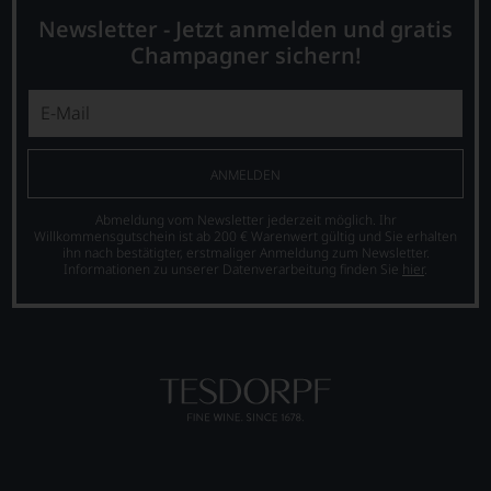
was
für
Newsletter - Jetzt anmelden und gratis
einen
Champagner sichern!
Wein
Sie
hier
genießen
können.
ANMELDEN
Natürlich
müssen
Abmeldung vom Newsletter jederzeit möglich. Ihr
Sie
Willkommensgutschein ist ab 200 € Warenwert gültig und Sie erhalten
in
ihn nach bestätigter, erstmaliger Anmeldung zum Newsletter.
Zukunft
Informationen zu unserer Datenverarbeitung finden Sie
hier
.
auf
R.
Parker
&
Co,
nicht
verzichten,
aber
Sie
finden