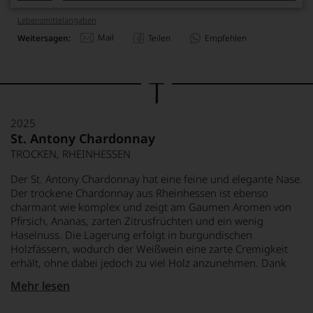
Lebensmittel­angaben
Mail
Weitersagen:
Teilen
Empfehlen
2025
St. Antony Chardonnay
TROCKEN, RHEINHESSEN
Der St. Antony Chardonnay hat eine feine und elegante Nase.
Der trockene Chardonnay aus Rheinhessen ist ebenso
charmant wie komplex und zeigt am Gaumen Aromen von
Pfirsich, Ananas, zarten Zitrusfrüchten und ein wenig
Haselnuss. Die Lagerung erfolgt in burgundischen
Holzfässern, wodurch der Weißwein eine zarte Cremigkeit
erhält, ohne dabei jedoch zu viel Holz anzunehmen. Dank
seiner ausgeprägten Frische und viel Frucht steht beim St.
Mehr lesen
Antony Chardonnay eindeutig der leicht zugängliche
Trinkgenuss im Vordergrund.