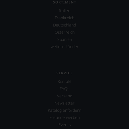
fortan
SORTIMENT
an
Italien
jedem
Wein
Frankreich
auch
Deutschland
unsere
Österreich
Tesdorpf-
Bewertung.
Spanien
Wir
weitere Länder
beurteilen
unsere
Weine
nach
dem
SERVICE
bekannten
Kontakt
und
bewährten
FAQs
100-
Versand
Punkte-
Newsletter
System.
Wir
Katalog anfordern
freuen
Freunde werben
uns
Events
sehr