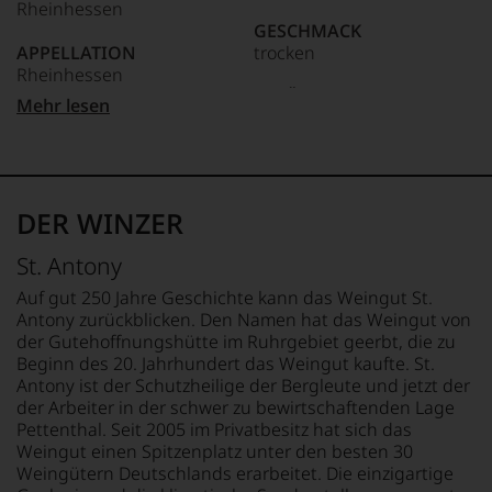
Rheinhessen
dokumentieren
GESCHMACK
wir
APPELLATION
trocken
auch
Rheinhessen
und
gerade
Ø NÄHRWERTE PRO 100G
Mehr lesen
mit
REBSORTEN
BRENNWERT
Bewertungen
100% Chardonnay
314 kJ / 75 kcal
und
FETT
Medaillen
BIO KENNZEICHNUNG
0 g
renommierter
HÄNDLER
davon gesättigte
DER WINZER
Weinjournalisten
DE-ÖKO-006
Fettsäuren: 0 g
oder
KOHLENHYDRATE
St. Antony
Fachpublikationen
BIO KENNZEICHNUNG
1,6 g
in
PRODUKT
davon Zucker: 0,6 g
Auf gut 250 Jahre Geschichte kann das Weingut St.
unseren
DE-ÖKO-039
EIWEISS
Antony zurückblicken. Den Namen hat das Weingut von
Aussendungen
0 g
der Gutehoffnungshütte im Ruhrgebiet geerbt, die zu
oder
TRINKTEMPERATUR
SALZ
Beginn des 20. Jahrhundert das Weingut kaufte. St.
in
9 °C
0 g
Antony ist der Schutzheilige der Bergleute und jetzt der
unserem
der Arbeiter in der schwer zu bewirtschaftenden Lage
Webshop,
ALKOHOLGEHALT
ZUTATEN
Pettenthal. Seit 2005 im Privatbesitz hat sich das
um
12 % Vol.
Trauben*, Saccharose*,
zu
Weingut einen Spitzenplatz unter den besten 30
Konservierungsstoffe und
unterstreichen,
Weingütern Deutschlands erarbeitet. Die einzigartige