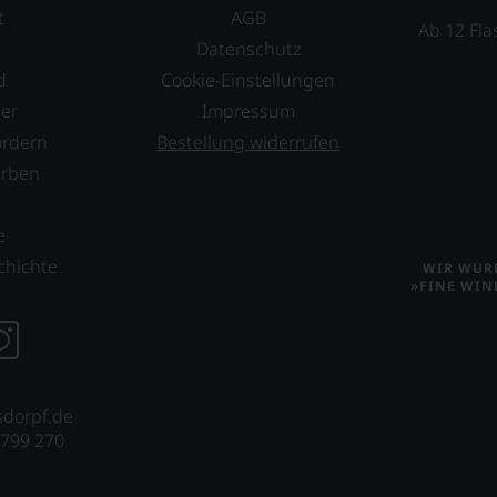
t
AGB
Ab 12 Fla
Datenschutz
d
Cookie-Einstellungen
er
Impressum
ordern
Bestellung widerrufen
erben
s
e
chichte
WIR WURD
»FINE WIN
sdorpf.de
 799 270