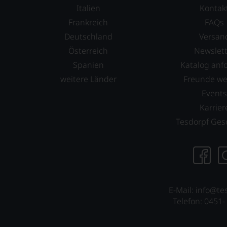
haben
Italien
Kontak
festgestellt,
Frankreich
FAQs
dass
Deutschland
Versan
manch
eine
Österreich
Newslett
Bewertung
Spanien
Katalog anf
schwer
weitere Länder
Freunde w
nachvollziehbar
ist
Event
oder
Karrier
am
Tesdorpf Ges
Wein
vorbeigeht.
Aus
diesem
Grund
haben
wir
E-Mail: info@te
beschlossen:
Telefon: 0451-
WIR
WERDEN