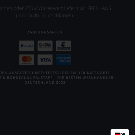
schen oder 250 € Warenwert liefern wir FREI HAUS
(innerhalb Deutschlands).
ZAHLUNGSARTEN
EN AUSGEZEICHNET: TESTSIEGER IN DER KATEGORIE
E & BORDEAUX« FALSTAFF – DIE BESTEN WEINHÄNDLER
DEUTSCHLAND 2023
DE