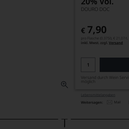
20% Vol.
DOURO DOC
7,90
€
pro Flasche (0.375l),
€ 21,07
/L
inkl. Mwst. zzgl.
Versand
Versand durch Wein Serv
möglich
Lebensmittel­angaben
Mail
Weitersagen: