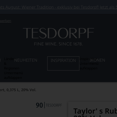
 August: Wiener Tradition - exklusiv bei Tesdorpf! Jetzt als
 werben
Länder
Inspiration
N
NEUHEITEN
IKONEN
INSPIRATION
&
Untermenü
Regionen
aufklappen
Untermenü
aufklappen
rt, 0,375 L, 20% Vol.
Taylor' s Rub