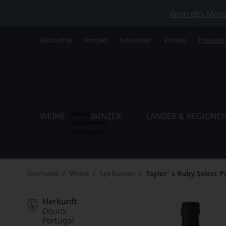
Wein des Monats
Geschichte
Kontakt
Newsletter
Vorteile
Freunde
Weine
WEINE
WINZER
LÄNDER & REGIONE
Untermenü
aufklappen
Startseite
Weine
Spirituosen
Taylor' s Ruby Select Po
Herkunft
Douro
Portugal