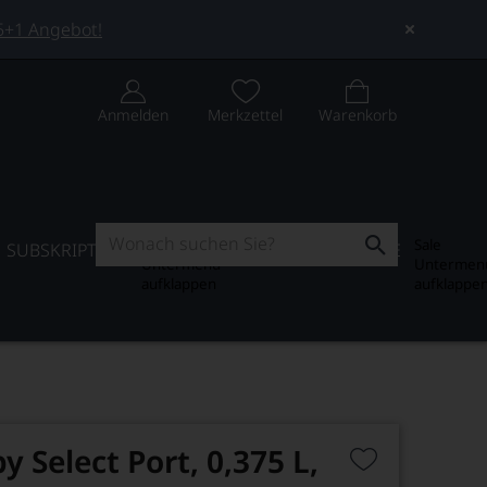
 5+1 Angebot!
Anmelden
Merkzettel
Warenkorb
Subskription
Sale
SUBSKRIPTION
WEIN-JOURNAL
SALE
Untermenü
Untermen
aufklappen
aufklappe
y Select Port, 0,375 L,