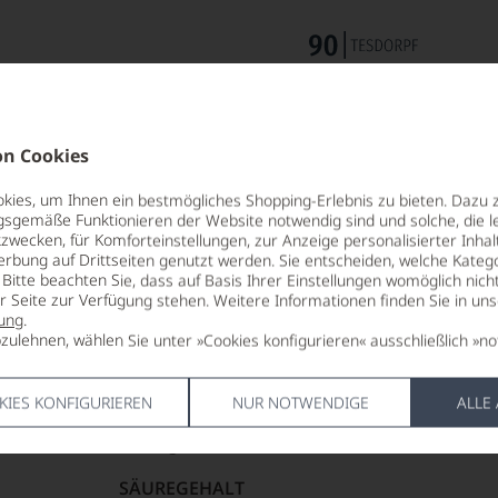
n Cookies
ies, um Ihnen ein bestmögliches Shopping-Erlebnis zu bieten. Dazu 
gsgemäße Funktionieren der Website notwendig sind und solche, die le
zwecken, für Komforteinstellungen, zur Anzeige personalisierter Inhal
erbung auf Drittseiten genutzt werden. Sie entscheiden, welche Katego
Bitte beachten Sie, dass auf Basis Ihrer Einstellungen womöglich nich
TRINKTEMPERATUR
LAGERPOTE
er Seite zur Verfügung stehen. Weitere Informationen finden Sie in un
16 °C
2027
ung
.
zulehnen, wählen Sie unter »Cookies konfigurieren« ausschließlich »no
ALKOHOLGEHALT
VERSCHLUS
20 % Vol.
Naturkorke
KIES KONFIGURIEREN
NUR NOTWENDIGE
ALLE
RESTSÜSSE
ALLERGEN
118,1 g/L
enthält Sulf
SÄUREGEHALT