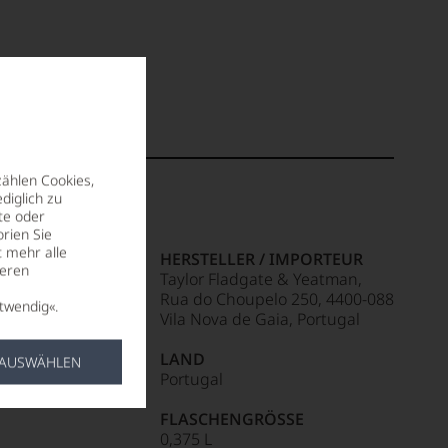
zählen Cookies,
diglich zu
te oder
rien Sie
t mehr alle
NTIAL
HERSTELLER / IMPORTEUR
seren
Taylor Fladgate & Yeatman,
Rua do Choupelo 250, 4400-088
twendig«.
S
Vila Nova de Gaia, Portugal
n
LAND
 AUSWÄHLEN
HINWEIS
Portugal
ite
FLASCHENGRÖSSE
0,375 L