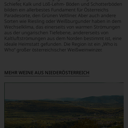
Tesdorpf,
Schiefer, Kalk und Löß-Lehm- Böden und Schotterböden
dahin
sich
diskutieren
bilden ein allerbestes Fundament für Österreichs
üblichen
den
leidenschaftlich,
Paradesorte, den Grünen Veltliner. Aber auch andere
20
Weinen
aber
Sorten wie Riesling oder Weißburgunder haben in dem
Punkte-
des
konstruktiv
System
Piemont
Wechselklima, das einerseits von warmen Strömungen
jeden
etablierte.
widmete.
aus der ungarischen Tiefebene, andererseits von
Wein
Dadurch
Kaltluftströmungen aus dem Norden bestimmt ist, eine
im
Der
wurde
ideale Heimstatt gefunden. Die Region ist ein „Who is
Hinblick
große
Robert
Who“ großer österreichischer Weißweinwinzer.
auf
Durchbruch
Parker
Herkunft,
gelang
auf
Stilistik,
Parker
ihn
Rebsortentypizität
als
aufmerksam,
MEHR WEINE AUS NIEDERÖSTERREICH
und
er
der
Charakteristik.
den
ihn
Und
Bordeaux-
2006
daraus
Jahrgang
für
ergeben
1982,
das
sich
von
Verkostungsteam
fundierte
Kritikern
seines
Bewertungen
wegen
»Wine
jedes
des
Advocate«
einzelnen
warmen
engagierte.
Weines.
Witterungsverlaufs