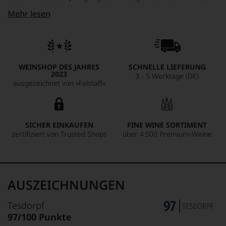
so klassisch wirkt wie ein traditioneller weißer Rioja mit
Mehr lesen
Noten von Blütenhonig und Salzkaramell, gelber Frucht und
kandierten Orangen, mit einer beeindruckenden
engmaschigen Säurestruktur, mit Eleganz und Finesse. Ein
Solitär!
WEINSHOP DES JAHRES
SCHNELLE LIEFERUNG
2023
3 - 5 Werktage (DE)
ausgezeichnet von »Falstaff«
SICHER EINKAUFEN
FINE WINE SORTIMENT
zertifiziert von Trusted Shops
über 4.500 Premium-Weine
AUSZEICHNUNGEN
Tesdorpf
97/100 Punkte