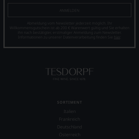
Unsere
größten
er
Bewertungen
in
eröffnete
ANMELDEN
spiegeln
der
das
das
Geschichte
Portal
Abmeldung vom Newsletter jederzeit möglich. Ihr
Ergebnis
des
»Vinous«,
Willkommensgutschein ist ab 200 € Warenwert gültig und Sie erhalten
unserer
Bordelais
heute
ihn nach bestätigter, erstmaliger Anmeldung zum Newsletter.
Expertenrunde
und
die
Informationen zu unserer Datenverarbeitung finden Sie
hier
.
wider.
genießt
wohl
Bitte
Kultstatus.
erfolgreichste
beachten
Und
Publikation
Sie
er
zum
auch
verschaffte
Thema
unsere
Robert
Wein.
untenstehenden
Parker
2014
Erläuterungen,
ein
verschmolz
dann
derart
Stephen
wissen
hohes
Tanzer
Sie
Maß
mit
SORTIMENT
dank
an
seiner
Italien
unserer
Popularität,
Zeitschrift
Frankreich
Bewertungen
dass
»The
stets,
in
International
Deutschland
was
der
Wine
Österreich
für
Folgezeit
Cellar«