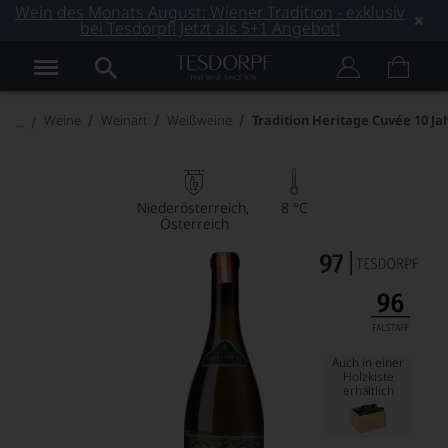
Wein des Monats August: Wiener Tradition - exklusiv
bei Tesdorpf! Jetzt als 5+1 Angebot!
Weine
Weinart
Weißweine
Tradition Heritage Cuvée 10 Jah
Niederösterreich
8 °C
Österreich
Auch in einer
Holzkiste
erhältlich