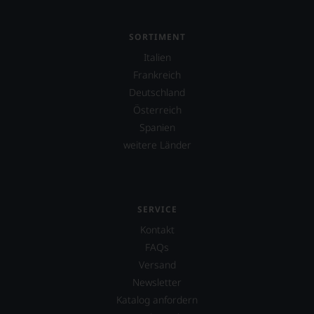
&
Co,
nicht
SORTIMENT
verzichten,
aber
Italien
Sie
Frankreich
finden
Deutschland
fortan
an
Österreich
jedem
Spanien
Wein
weitere Länder
auch
unsere
Tesdorpf-
Bewertung.
Wir
SERVICE
beurteilen
unsere
Kontakt
Weine
FAQs
nach
Versand
dem
bekannten
Newsletter
und
Katalog anfordern
bewährten