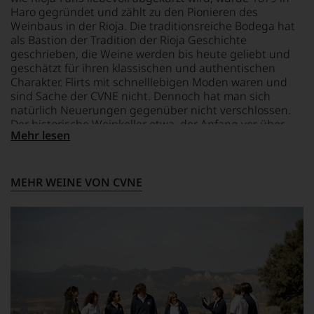
oder
trocken
Haro gegründet und zählt zu den Pionieren des
in
Weinbaus in der Rioja. Die traditionsreiche Bodega hat
unserem
als Bastion der Tradition der Rioja Geschichte
Webshop,
geschrieben, die Weine werden bis heute geliebt und
um
zu
geschätzt für ihren klassischen und authentischen
unterstreichen,
Charakter. Flirts mit schnelllebigen Moden waren und
auf
sind Sache der CVNE nicht. Dennoch hat man sich
welch
natürlich Neuerungen gegenüber nicht verschlossen.
hohem
Der historische Weinkeller etwa, der Anfang vor über
Niveau
Mehr lesen
100 Jahren errichtet wurde, orientierte sich an
sich
Konstruktionsprinzipien von Gustav Eiffel. Die Weine der
unsere
Bodega sind berühmt für ihren klaren und typischen
Weinselektion
Stil, da wird nichts getunt, da kommt lupenreiner,
MEHR WEINE VON CVNE
bewegt.
rassiger Rioja in das Glas.
Das
aber
genügt
uns
nicht
mehr.
Wir
haben
festgestellt,