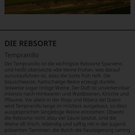
Und
daraus
ergeben
sich
fundierte
Bewertungen
jedes
DIE REBSORTE
einzelnen
Weines.
Tempranillo
Warum
also
Der Tempranillo ist die wichtigste Rebsorte Spaniens
sollen
und heißt übersetzte »die kleine Frühe«, was darauf
Sie
zurückzuführen ist, dass die Sorte früh reift. Die
als
blauschwarze, hartschalige Beere erzeugt dunkle,
Kunde
teilweise sogar tintige Weine. Der Duft ist unverkennbar
des
intensiv nach Himbeeren und Waldbeeren, Kirsche und
Hauses
Pflaume. Vor allem in der Rioja und Ribera del Duero
nicht
davon
wird Tempranillo lange im Holzfass ausgebaut, so dass
profitieren,
ausgesprochen langlebige Weine entstehen. Obwohl
statt
die Rebsorte nicht allzu viel Säure besitzt, sind die
an
Weine oft frisch, lebendig und saftig mit in der Jugend
Stelle
präsenten Tanninen, die durch die Fasslagerung samtig
sich