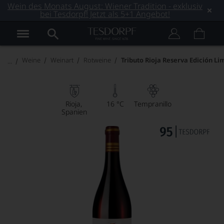
Wein des Monats August: Wiener Tradition - exklusiv
bei Tesdorpf! Jetzt als 5+1 Angebot!
Weine
Weinart
Rotweine
Tributo Rioja Reserva Edición Li
Rioja
16 °C
Tempranillo
Spanien