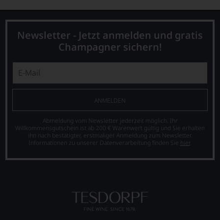
dann
wissen
Sie
dank
Newsletter - Jetzt anmelden und gratis
unserer
Champagner sichern!
Bewertungen
stets,
was
für
einen
Wein
ANMELDEN
Sie
hier
Abmeldung vom Newsletter jederzeit möglich. Ihr
genießen
Willkommensgutschein ist ab 200 € Warenwert gültig und Sie erhalten
können.
ihn nach bestätigter, erstmaliger Anmeldung zum Newsletter.
Informationen zu unserer Datenverarbeitung finden Sie
hier
.
Natürlich
müssen
Sie
in
Zukunft
auf
R.
Parker