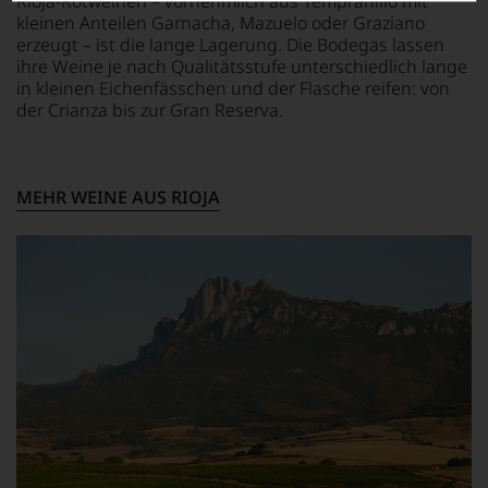
Rioja-Rotweinen – vornehmlich aus Tempranillo mit
BEWERTEN.
kleinen Anteilen Garnacha, Mazuelo oder Graziano
Wir,
erzeugt – ist die lange Lagerung. Die Bodegas lassen
das
ihre Weine je nach Qualitätsstufe unterschiedlich lange
Experten-
in kleinen Eichenfässchen und der Flasche reifen: von
und
der Crianza bis zur Gran Reserva.
Verkostungsteam
des
Hauses
Tesdorpf,
MEHR WEINE AUS RIOJA
diskutieren
leidenschaftlich,
aber
konstruktiv
jeden
Wein
im
Hinblick
auf
Herkunft,
Stilistik,
Rebsortentypizität
und
Charakteristik.