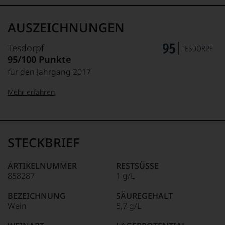
AUSZEICHNUNGEN
Tesdorpf
95/100 Punkte
für den Jahrgang 2017
Mehr erfahren
99–100 Punkte:
Tesdorpf
Der
Name
STECKBRIEF
Tesdorpf
95–98 Punkte:
steht
für
ARTIKELNUMMER
RESTSÜSSE
»Fine
858287
1 g/L
90–94 Punkte:
Wine«,
für
BEZEICHNUNG
SÄUREGEHALT
die
Wein
5,7 g/L
edlen
85–89 Punkte:
Weine