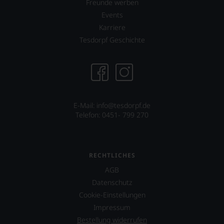
Freunde werben
100-
Punkte-
Events
System.
Karriere
Wir
Tesdorpf Geschichte
freuen
uns
sehr
Ihnen
auf
diesem
Weg
E-Mail: info@tesdorpf.de
eine
Telefon: 0451- 799 270
weitere
Hilfe
an
die
RECHTLICHES
Hand
geben
AGB
zu
Datenschutz
können,
Cookie-Einstellungen
den
richtigen
Impressum
Wein
Bestellung widerrufen