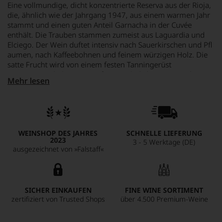
Eine vollmundige, dicht konzentrierte Reserva aus der Rioja,
die, ähnlich wie der Jahrgang 1947, aus einem warmen Jahr
stammt und einen guten Anteil Garnacha in der Cuvée
enthält. Die Trauben stammen zumeist aus Laguardia und
Elciego. Der Wein duftet intensiv nach Sauerkirschen und Pfl
aumen, nach Kaffeebohnen und feinem würzigen Holz. Die
satte Frucht wird von einem festen Tanningerüst
zusammengehalten. Die außergewöhnliche Säurestruktur
Mehr lesen
gepaart mit den Tanninen wird den Wein lange lebendig und
frisch halten. Das Lagerpotenzial ist groß.
WEINSHOP DES JAHRES
SCHNELLE LIEFERUNG
2023
3 - 5 Werktage (DE)
ausgezeichnet von »Falstaff«
SICHER EINKAUFEN
FINE WINE SORTIMENT
zertifiziert von Trusted Shops
über 4.500 Premium-Weine