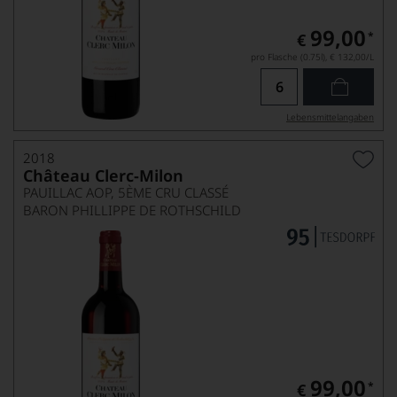
99,00
*
€
pro Flasche (0.75l),
€ 132,00
/L
Lebensmittel­angaben
2018
Château Clerc-Milon
PAUILLAC AOP, 5ÈME CRU CLASSÉ
BARON PHILLIPPE DE ROTHSCHILD
99,00
*
€