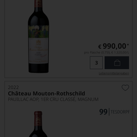
990,00
*
€
pro Flasche (0.75l),
€ 1.320,00
/L
Lebensmittel­angaben
2022
Château Mouton-Rothschild
PAUILLAC AOP, 1ER CRU CLASSÉ, MAGNUM