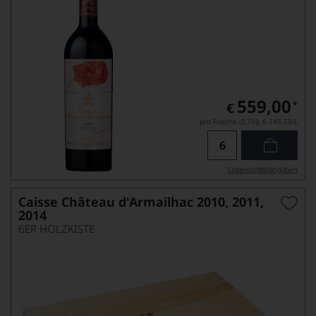
559,00
*
€
pro Flasche (0.75l),
€ 745,33
/L
Lebensmittel­angaben
Caisse Château d'Armailhac 2010, 2011,
2014
6ER HOLZKISTE