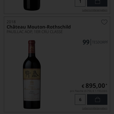
Lebensmittel­angaben
2018
Château Mouton-Rothschild
PAUILLAC AOP, 1ER CRU CLASSÉ
895,00
*
€
pro Flasche (0.75l),
€ 1.193,33
/L
Lebensmittel­angaben