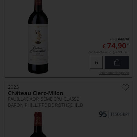
statt
€ 79,90
74,90
*
€
pro Flasche (0.75l),
€ 99,87
/L
Lebensmittel­angaben
2023
Château Clerc-Milon
PAUILLAC AOP, 5ÈME CRU CLASSÉ
BARON PHILLIPPE DE ROTHSCHILD