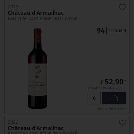
2023
Château d'Armailhac
PAUILLAC AOP, 5ÈME CRU CLASSÉ
52,90
*
€
pro Flasche (0.75l),
€ 70,53
/L
Lebensmittel­angaben
2022
Château d'Armailhac
PAUILLAC AOP, 5ÈME CRU CLASSÉ