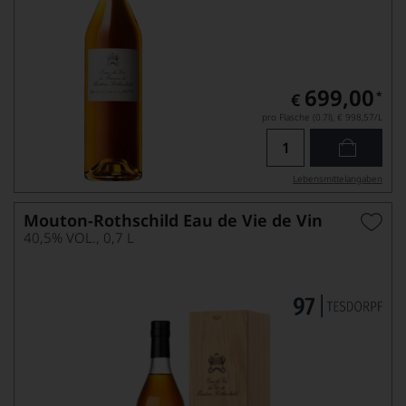
699,00
*
€
pro Flasche (0.7l),
€ 998,57
/L
Lebensmittel­angaben
Mouton-Rothschild Eau de Vie de Vin
40,5% VOL., 0,7 L