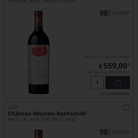
PAUILLAC AOP, 1ER CRU CLASSÉ
nur noch 1 Flasche verfügbar
559,00
*
€
pro Flasche (0.75l),
€ 745,33
/L
Lebensmittel­angaben
2021
Château Mouton-Rothschild
PAUILLAC AOP, 1ER CRU CLASSÉ