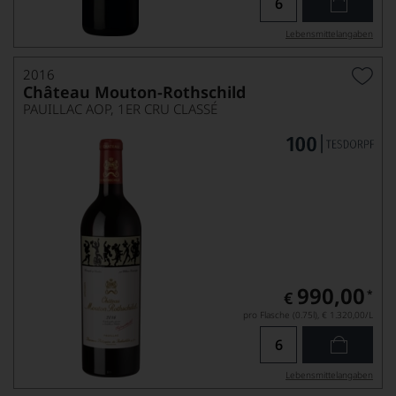
Lebensmittel­angaben
2016
Château Mouton-Rothschild
PAUILLAC AOP, 1ER CRU CLASSÉ
990,00
*
€
pro Flasche (0.75l),
€ 1.320,00
/L
Lebensmittel­angaben