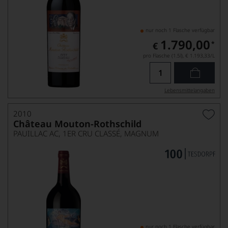
nur noch 1 Flasche verfügbar
1.790,00
*
€
pro Flasche (1.5l),
€ 1.193,33
/L
Lebensmittel­angaben
2010
Château Mouton-Rothschild
PAUILLAC AC, 1ER CRU CLASSÉ, MAGNUM
nur noch 1 Flasche verfügbar