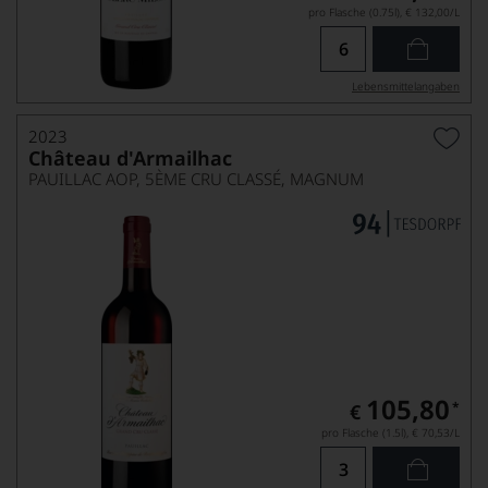
pro Flasche (0.75l),
€ 132,00
/L
Lebensmittel­angaben
2023
Château d'Armailhac
PAUILLAC AOP, 5ÈME CRU CLASSÉ, MAGNUM
105,80
*
€
pro Flasche (1.5l),
€ 70,53
/L