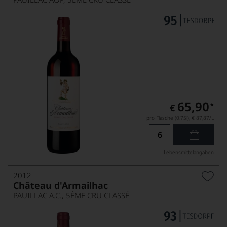
65,90
*
€
pro Flasche (0.75l),
€ 87,87
/L
Lebensmittel­angaben
2012
Château d'Armailhac
PAUILLAC A.C., 5ÈME CRU CLASSÉ