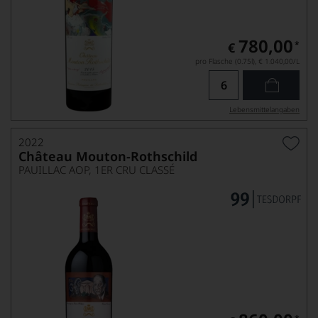
780,00
*
€
pro Flasche (0.75l),
€ 1.040,00
/L
Lebensmittel­angaben
2022
Château Mouton-Rothschild
PAUILLAC AOP, 1ER CRU CLASSÉ