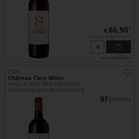
86,90
*
€
pro Flasche (0.75l),
€ 115,87
/L
Lebensmittel­angaben
2020
Château Clerc Milon
PAUILLAC AOP, 5ÈME CRU CLASSÉ
BARON PHILLIPPE DE ROTHSCHILD