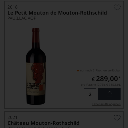
2018
Le Petit Mouton de Mouton-Rothschild
PAUILLAC AOP
nur noch 2 Flaschen verfügbar
289,00
*
€
pro Flasche (0.75l),
€ 385,33
/L
Lebensmittel­angaben
2021
Château Mouton-Rothschild