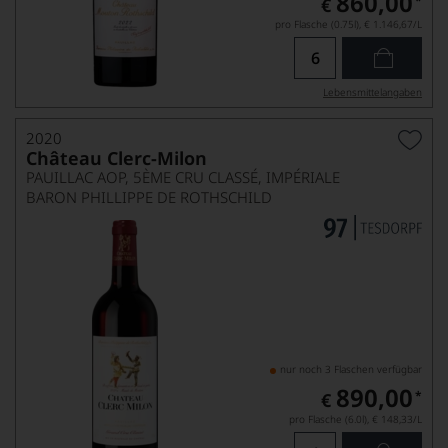
860,00
*
€
pro Flasche (0.75l),
€ 1.146,67
/L
Lebensmittel­angaben
2020
Château Clerc-Milon
PAUILLAC AOP, 5ÈME CRU CLASSÉ, IMPÉRIALE
BARON PHILLIPPE DE ROTHSCHILD
nur noch 3 Flaschen verfügbar
890,00
*
€
pro Flasche (6.0l),
€ 148,33
/L