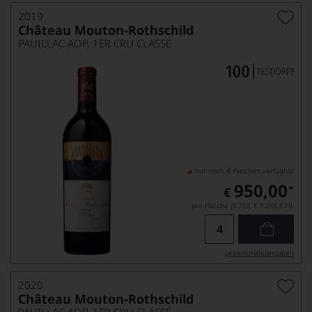
2019
Château Mouton-Rothschild
PAUILLAC AOP, 1ER CRU CLASSÉ
nur noch 4 Flaschen verfügbar
950,00
*
€
pro Flasche (0.75l),
€ 1.266,67
/L
Lebensmittel­angaben
2020
Château Mouton-Rothschild