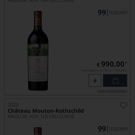
PAUILLAC AOP, 1ER CRU CLASSÉ
990,00
*
€
pro Flasche (0.75l),
€ 1.320,00
/L
Lebensmittel­angaben
2020
Château Mouton-Rothschild
PAUILLAC AOP, 1ER CRU CLASSÉ