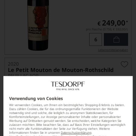
249,00
*
€
pro Flasche (0.75l),
€ 332,00
/L
Lebensmittel­angaben
2020
Le Petit Mouton de Mouton-Rothschild
PAUILLAC AOP
Verwendung von Cookies
Wir verwenden Cookies, um Ihnen ein bestmögliches Shopping-Erlebnis zu bieten.
Dazu zählen Cookies, die für das ordnungsgemäße Funktionieren der Website
notwendig sind und solche, die lediglich zu anonymen Statistikzwecken, für
Komforteinstellungen, zur Anzeige personalisierter Inhalte oder personalisierter
Werbung auf Drittseiten genutzt werden. Sie entscheiden, welche Kategorien Sie
zulassen möchten. Bitte beachten Sie, dass auf Basis Ihrer Einstellungen womöglich
nicht mehr alle Funktionalitäten der Seite zur Verfügung stehen. Weitere
Informationen finden Sie in unseren
Datenschutzerklärung
.