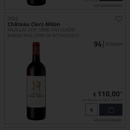
Lebensmittel­angaben
2022
Château Clerc-Milon
PAUILLAC AOP, 5ÈME CRU CLASSÉ
BARON PHILLIPPE DE ROTHSCHILD
110,00
*
€
pro Flasche (0.75l),
€ 146,67
/L
Lebensmittel­angaben