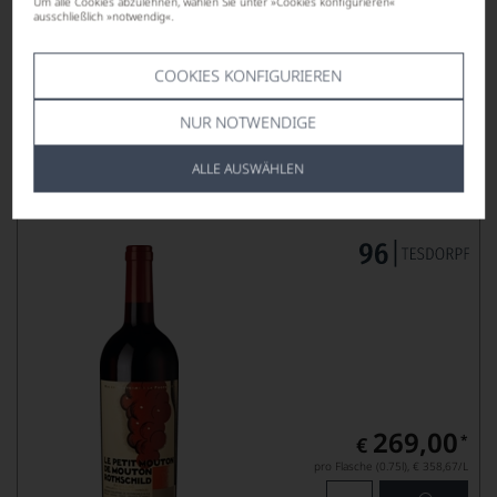
Um alle Cookies abzulehnen, wählen Sie unter »Cookies konfigurieren«
269,00
*
€
ausschließlich »notwendig«.
pro Flasche (0.75l),
€ 358,67
/L
COOKIES KONFIGURIEREN
Lebensmittel­angaben
NUR NOTWENDIGE
2020
ALLE AUSWÄHLEN
Le Petit Mouton de Mouton-Rothschild
PAUILLAC AOP
269,00
*
€
pro Flasche (0.75l),
€ 358,67
/L