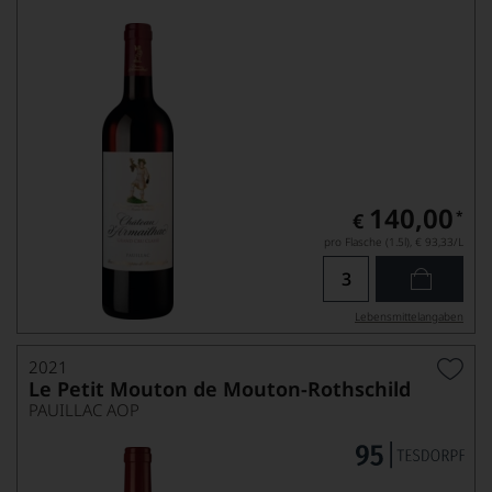
140,00
*
€
pro Flasche (1.5l),
€ 93,33
/L
Lebensmittel­angaben
2021
Le Petit Mouton de Mouton-Rothschild
PAUILLAC AOP