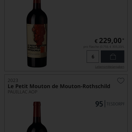
229,00
*
€
pro Flasche (0.75l),
€ 305,33
/L
Lebensmittel­angaben
2023
Le Petit Mouton de Mouton-Rothschild
PAUILLAC AOP