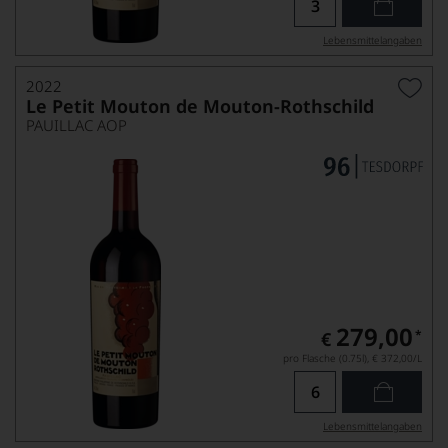
Lebensmittel­angaben
2022
Le Petit Mouton de Mouton-Rothschild
PAUILLAC AOP
279,00
*
€
pro Flasche (0.75l),
€ 372,00
/L
Lebensmittel­angaben