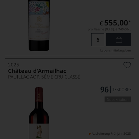
555,00
*
€
pro Flasche (0.75l),
€ 740,00
/L
Lebensmittel­angaben
2025
Château d'Armailhac
PAUILLAC AOP, 5ÈME CRU CLASSÉ
Subskription
Auslieferung Frühjahr 2028