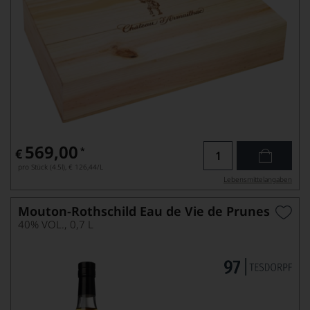
569,00
*
€
pro Stück (4.5l),
€ 126,44
/L
Lebensmittel­angaben
Mouton-Rothschild Eau de Vie de Prunes
40% VOL., 0,7 L