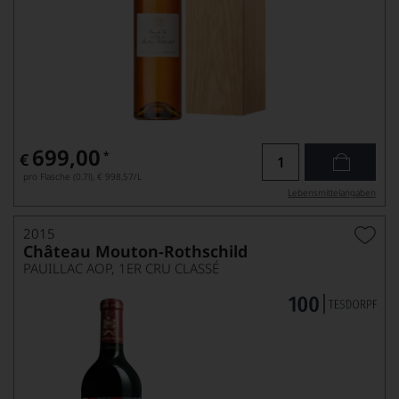
699,00
*
€
pro Flasche (0.7l),
€ 998,57
/L
Lebensmittel­angaben
2015
Château Mouton-Rothschild
PAUILLAC AOP, 1ER CRU CLASSÉ