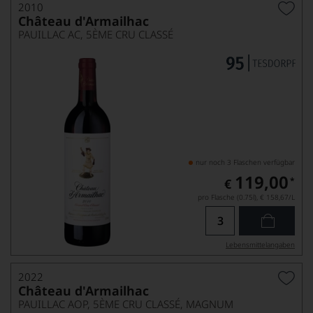
2010
Château d'Armailhac
PAUILLAC AC, 5ÈME CRU CLASSÉ
nur noch 3 Flaschen verfügbar
119,00
*
€
pro Flasche (0.75l),
€ 158,67
/L
Lebensmittel­angaben
2022
Château d'Armailhac
PAUILLAC AOP, 5ÈME CRU CLASSÉ, MAGNUM