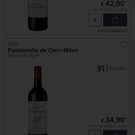
42,00
*
€
pro Flasche (0.75l),
€ 56,00
/L
Lebensmittel­angaben
2020
Pastourelle de Clerc-Milon
PAUILLAC AOP
34,90
*
€
pro Flasche (0.75l),
€ 46,53
/L