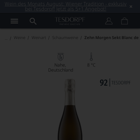
Wein des Monats August: Wiener Tradition - exklusiv
bei Tesdorpf! Jetzt als 5+1 Angebot!
Weine
Weinart
Schaumweine
Zehn Morgen Sekt Blanc de 
Nahe
8 °C
Deutschland