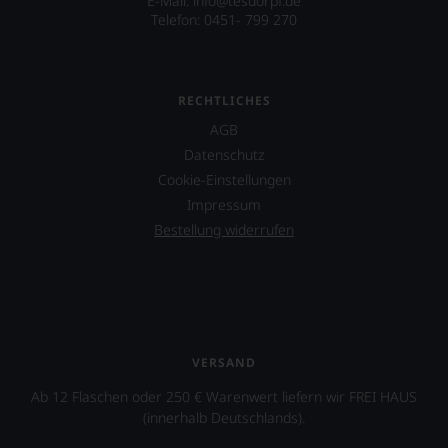
E-Mail: info@tesdorpf.de
Einschätzungen
Telefon: 0451- 799 270
einzelner
Kritiker
verlassen
zu
RECHTLICHES
müssen?
Unsere
AGB
Bewertungen
Datenschutz
spiegeln
das
Cookie-Einstellungen
Ergebnis
Impressum
unserer
Bestellung widerrufen
Expertenrunde
wider.
Bitte
beachten
Sie
auch
unsere
VERSAND
untenstehenden
Erläuterungen,
Ab 12 Flaschen oder 250 € Warenwert liefern wir FREI HAUS
dann
(innerhalb Deutschlands).
wissen
Sie