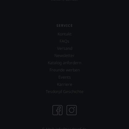
ergeben
sich
fundierte
Bewertungen
jedes
SERVICE
einzelnen
Weines.
Kontakt
Warum
FAQs
also
Versand
sollen
Sie
Newsletter
als
Katalog anfordern
Kunde
Freunde werben
des
Hauses
Events
nicht
Karriere
davon
Tesdorpf Geschichte
profitieren,
statt
an
Stelle
sich
nur
auf