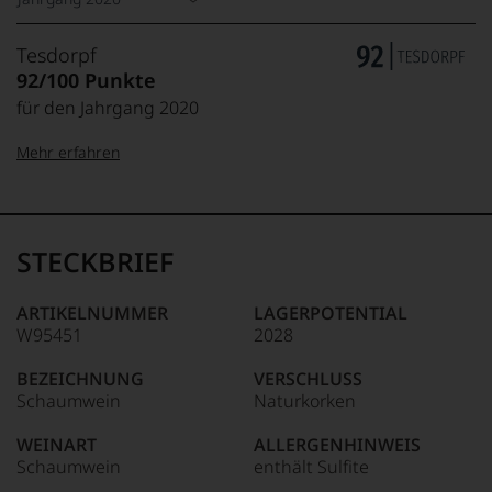
Tesdorpf
92/100 Punkte
für den Jahrgang 2020
Mehr erfahren
99–100 Punkte:
Tesdorpf
Der
Name
STECKBRIEF
Tesdorpf
95–98 Punkte:
steht
für
ARTIKELNUMMER
LAGERPOTENTIAL
»Fine
W95451
2028
90–94 Punkte:
Wine«,
für
BEZEICHNUNG
VERSCHLUSS
die
Schaumwein
Naturkorken
edlen
85–89 Punkte:
Weine
WEINART
ALLERGENHINWEIS
der
Schaumwein
enthält Sulfite
Welt,