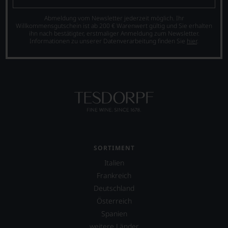
das
Experten-
Abmeldung vom Newsletter jederzeit möglich. Ihr
und
Willkommensgutschein ist ab 200 € Warenwert gültig und Sie erhalten
ihn nach bestätigter, erstmaliger Anmeldung zum Newsletter.
Verkostungsteam
Informationen zu unserer Datenverarbeitung finden Sie
hier
.
des
Hauses
Tesdorpf,
diskutieren
leidenschaftlich,
aber
konstruktiv
jeden
Wein
im
Hinblick
SORTIMENT
auf
Herkunft,
Italien
Stilistik,
Frankreich
Rebsortentypizität
Deutschland
und
Charakteristik.
Österreich
Und
Spanien
daraus
weitere Länder