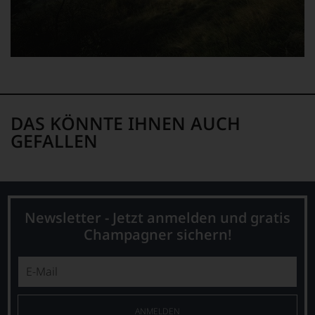
eine
Bewertung
schwer
nachvollziehbar
ist
oder
am
Wein
vorbeigeht.
DAS KÖNNTE IHNEN AUCH
Aus
diesem
GEFALLEN
Grund
haben
wir
beschlossen:
WIR
Newsletter - Jetzt anmelden und gratis
WERDEN
Champagner sichern!
UNSERE
WEINE
AUCH
SELBST
BEWERTEN.
Wir,
ANMELDEN