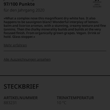
Das
97/100 Punkte
kaum
unter
Unter 85 Punkte:
ein
für den Jahrgang 2020
Weinliebhabern
anderer.
wie
95-90 Punkte:
Das
What a complex nose this magnificent dry white has. It also
unter
happens to be sauvignon blanc! Wonderful interplay of lemon-
dokumentieren
Feinschmeckern
balm and licorice aromas, with a stunning, creamy texture and fine
wir
89-80 Punkte:
tannins. Then the chalky minerality builds and builds at the very
gleichermaßen
auch
focused finish. From organically grown grapes. Vegan. Drink or
beliebte
und
hold. Glass stopper.
Magazin
79-70
gerade
wurde
Mehr erfahren
Punkte:
mit
1980
Bewertungen
in
und
100-95 Punkte:
James
69-60
Österreich
Alle Auszeichnungen ansehen
Medaillen
Suckling
Punkte:
ins
renommierter
Der
Leben
Weinjournalisten
Amerikaner
gerufen.
90 Punkte und
59-50 Punkte:
oder
James
Es
mehr:
Fachpublikationen
Suckling,
ist
in
STECKBRIEF
Jahrgang
das
unseren
Unter 88
1958,
älteste
Aussendungen
Punkte:
zählt
und
oder
ARTIKELNUMMER
TRINKTEMPERATUR
heute
heute
in
883231
10 °C
zu
auch
unserem
den
auflagenstärkste