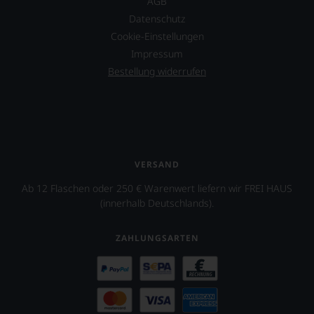
AGB
in
Datenschutz
Arizona.
Cookie-Einstellungen
Ebenfalls
unterstützt
Impressum
er
Bestellung widerrufen
das
Projekt
»One
World
One
Wine«,
das
VERSAND
vor
allen
Ab 12 Flaschen oder 250 € Warenwert liefern wir FREI HAUS
Dingen
(innerhalb Deutschlands).
das
Miteinander
ZAHLUNGSARTEN
von
Juden,
Muslimen
und
Christen
unterstützen