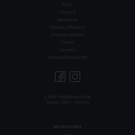
James
FAQs
die
Suckling
sich
mit,
Versand
an
etwa
Newsletter
der
in
Katalog anfordern
dortigen
dem
Wein-
Dokumentarfilm
Freunde werben
und
»Blood
Events
Gastronomieszene
into
Karriere
ausrichtet.
Wine«
Tesdorpf Geschichte
seines
Freundes
Maynard
James
Keenan
von
der
E-Mail: info@tesdorpf.de
Rockband
Telefon: 0451- 799 270
Tool
über
dessen
Projekt
eines
RECHTLICHES
Weinguts