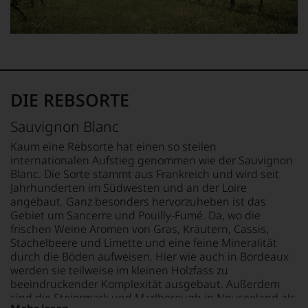
Einschätzungen
Falstaff
er
einzelner
auch
das
Kritiker
im
Europa-
verlassen
digitalen
Büro
zu
Zeitalter
des
müssen?
angekommen
Wine
Unsere
und
Spectators.
Bewertungen
DIE REBSORTE
verfügt
Seinen
spiegeln
über
Schwerpunkt
das
Sauvignon Blanc
eine
bildeten
Ergebnis
entsprechende
die
unserer
Kaum eine Rebsorte hat einen so steilen
Website
Weine
Expertenrunde
internationalen Aufstieg genommen wie der Sauvignon
sowie
aus
wider.
Blanc. Die Sorte stammt aus Frankreich und wird seit
über
Bordeaux
Bitte
Jahrhunderten im Südwesten und an der Loire
eine
und
beachten
angebaut. Ganz besonders hervorzuheben ist das
umfangreiche
Italien,
Sie
Gebiet um Sancerre und Pouilly-Fumé. Da, wo die
Wein-
er
auch
frischen Weine Aromen von Gras, Kräutern, Cassis,
Datenbank.
schrieb
unsere
Stachelbeere und Limette und eine feine Mineralität
aber
untenstehenden
Neben
durch die Böden aufweisen. Hier wie auch in Bordeaux
auch
Erläuterungen,
den
werden sie teilweise im kleinen Holzfass zu
über
dann
Magazinen
beeindruckender Komplexität ausgebaut. Außerdem
Australien,
wissen
veröffentlicht
sind die Steiermark und Marlborough in Neuseeland als
Neuseeland
Sie
der