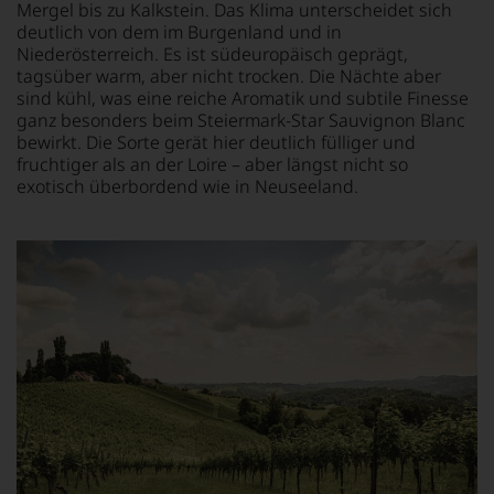
Mergel bis zu Kalkstein. Das Klima unterscheidet sich
Jahre
sich
Ergebnisse
führten
deutlich von dem im Burgenland und in
fundierte
im
ihn
Niederösterreich. Es ist südeuropäisch geprägt,
Bewertungen
Rotweinführer
erste
tagsüber warm, aber nicht trocken. Die Nächte aber
jedes
veröffentlicht
Reisen
einzelnen
sind kühl, was eine reiche Aromatik und subtile Finesse
werden.
nach
Weines.
ganz besonders beim Steiermark-Star Sauvignon Blanc
Falstaff
Europa,
Warum
bewirkt. Die Sorte gerät hier deutlich fülliger und
Living,
wo
also
fruchtiger als an der Loire – aber längst nicht so
Falstaff
er
sollen
exotisch überbordend wie in Neuseeland.
Rezepte,
seine
Sie
Falstaff
große
als
Gourmet
Liebe
Kunde
im
zu
des
Schnee
den
Hauses
und
Top-
nicht
Falstaff
Weinen
davon
Opernball
aus
profitieren,
runden
Bordeaux
statt
das
und
an
Verlagsangebot
Italien
Stelle
ab.
entdeckte.
sich
Selbstverständlich
Ab
nur
ist
1985
auf
der
leitete