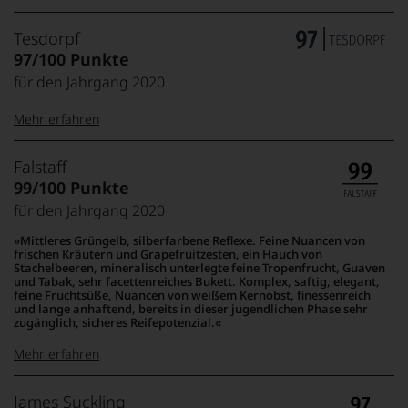
Tesdorpf
97/100 Punkte
für den Jahrgang 2020
Mehr erfahren
99–100 Punkte:
Tesdorpf
Falstaff
Der
99/100 Punkte
Name
für den Jahrgang 2020
Tesdorpf
95–98 Punkte:
steht
Mittleres Grüngelb, silberfarbene Reflexe. Feine Nuancen von
für
frischen Kräutern und Grapefruitzesten, ein Hauch von
»Fine
Stachelbeeren, mineralisch unterlegte feine Tropenfrucht, Guaven
90–94 Punkte:
und Tabak, sehr facettenreiches Bukett. Komplex, saftig, elegant,
Wine«,
feine Fruchtsüße, Nuancen von weißem Kernobst, finessenreich
für
und lange anhaftend, bereits in dieser jugendlichen Phase sehr
die
zugänglich, sicheres Reifepotenzial.
edlen
85–89 Punkte:
Weine
Mehr erfahren
der
Welt,
100-96 Punkte:
Falstaff
James Suckling
wie