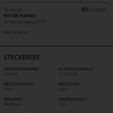
Tesdorpf
97/100 Punkte
für den Jahrgang 2015
Mehr erfahren
99–100 Punkte:
Tesdorpf
Der
Name
STECKBRIEF
Tesdorpf
95–98 Punkte:
steht
für
ARTIKELNUMMER
ALKOHOLGEHALT
»Fine
465440
12,5 % Vol.
90–94 Punkte:
Wine«,
für
BEZEICHNUNG
RESTSÜSSE
die
Wein
6 g/L
edlen
85–89 Punkte:
Weine
WEINART
SÄUREGEHALT
der
Weißwein
6 g/L
Welt,
wie