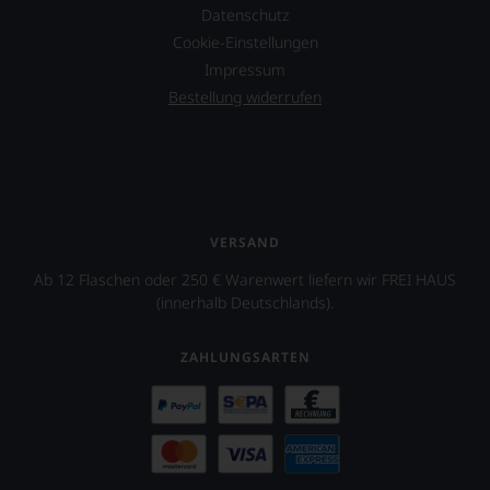
verzichten,
Datenschutz
aber
Cookie-Einstellungen
Sie
finden
Impressum
fortan
Bestellung widerrufen
an
jedem
Wein
auch
unsere
Tesdorpf-
Bewertung.
VERSAND
Wir
beurteilen
Ab 12 Flaschen oder 250 € Warenwert liefern wir FREI HAUS
unsere
(innerhalb Deutschlands).
Weine
nach
dem
ZAHLUNGSARTEN
bekannten
und
bewährten
100-
Punkte-
System.