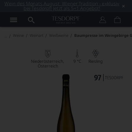
Wein des Monats August: Wiener Tradition - exklusiv
bei Tesdorpf! Jetzt als 5+1 Angebot!
Weine
Weinart
Weißweine
Baumpresse im Weingebirge Gr
Niederösterreich
9 °C
Riesling
Österreich