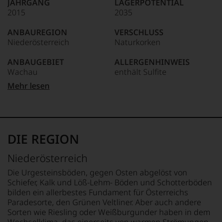
JAHRGANG
LAGERPOTENTIAL
kaum
2015
2035
Unter 85 Punkte:
ein
anderer.
ANBAUREGION
VERSCHLUSS
Das
Niederösterreich
Naturkorken
dokumentieren
wir
ANBAUGEBIET
ALLERGENHINWEIS
auch
Wachau
enthält Sulfite
und
gerade
Mehr lesen
mit
APPELLATION
HERSTELLER /
Bewertungen
Wachau
IMPORTEUR
und
Nikolaihof Wachau
Medaillen
QUALITÄTSSTUFE
GmbH&Co KG, 3512
renommierter
Smaragd
Mautern an der Donau,
DIE REGION
Weinjournalisten
Österreich
oder
REBSORTEN
Niederösterreich
Fachpublikationen
100% Riesling
LAND
in
Österreich
Die Urgesteinsböden, gegen Osten abgelöst von
unseren
BIO KENNZEICHNUNG
Schiefer, Kalk und Löß-Lehm- Böden und Schotterböden
Aussendungen
HÄNDLER
FLASCHENGRÖSSE
bilden ein allerbestes Fundament für Österreichs
oder
DE-ÖKO-006
0,75 L
Paradesorte, den Grünen Veltliner. Aber auch andere
in
Sorten wie Riesling oder Weißburgunder haben in dem
unserem
BIO KENNZEICHNUNG
GESCHMACK