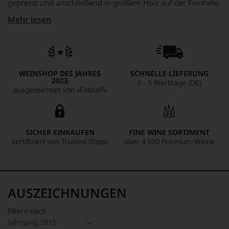
gepresst und anschließend in großem Holz auf der Feinhefe
für Jahre ausgebaut. Das Ergebnis ist ein enorm
Mehr lesen
konzentrierter Weißwein mit leicht oxidativem Touch. 98
Parker-Punkte würdigen diesen Ausnahmewein mit
Reifepotenzial bis 2070.
WEINSHOP DES JAHRES
SCHNELLE LIEFERUNG
2023
3 - 5 Werktage (DE)
ausgezeichnet von »Falstaff«
SICHER EINKAUFEN
FINE WINE SORTIMENT
zertifiziert von Trusted Shops
über 4.500 Premium-Weine
AUSZEICHNUNGEN
Filtern nach
Jahrgang 2015