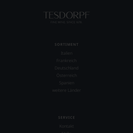
einzelner
Kritiker
verlassen
zu
müssen?
Unsere
Bewertungen
spiegeln
SORTIMENT
das
Italien
Ergebnis
Frankreich
unserer
Expertenrunde
Deutschland
wider.
Österreich
Bitte
Spanien
beachten
Sie
weitere Länder
auch
unsere
untenstehenden
Erläuterungen,
dann
SERVICE
wissen
Kontakt
Sie