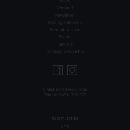
FAQs
dank
unserer
Versand
Bewertungen
Newsletter
stets,
Katalog anfordern
was
für
Freunde werben
einen
Events
Wein
Karriere
Sie
hier
Tesdorpf Geschichte
genießen
können.
Natürlich
müssen
Sie
in
E-Mail: info@tesdorpf.de
Zukunft
Telefon: 0451- 799 270
auf
R.
Parker
&
RECHTLICHES
Co,
nicht
AGB