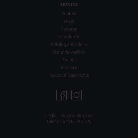
Kultstatus.
Sie
SERVICE
Und
auch
er
Kontakt
unsere
verschaffte
FAQs
untenstehenden
Robert
Erläuterungen,
Versand
Parker
dann
ein
Newsletter
wissen
derart
Katalog anfordern
Sie
hohes
dank
Freunde werben
Maß
unserer
Events
an
Bewertungen
Popularität,
Karriere
stets,
dass
was
Tesdorpf Geschichte
in
für
der
einen
Folgezeit
Wein
die
Sie
Zahl
hier
der
genießen
Abonnenten
E-Mail: info@tesdorpf.de
können.
des
Telefon: 0451- 799 270
»Wine
Natürlich
Advocate«
müssen
auf
Sie