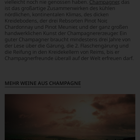
WIR
vielleicht noch nie genossen haben.
Champagner
, das
Bahnbrechend
WERDEN
ist das großartige Zusammenwirken des kühlen
war
UNSERE
nördlichen, kontinentalen Klimas, des dicken
seine
WEINE
Kreidebodens, der drei Rebsorten Pinot Noir,
Erfindung
AUCH
des
Chardonnay und Pinot Meunier, und der ganz großen
SELBST
100
handwerklichen Kunst der Champagnererzeuger. Ein
BEWERTEN.
Punkte-
guter Champagner braucht mindestens drei Jahre von
Systems
Wir,
der Lese über die Gärung, die 2. Flaschengärung und
für
das
die Reifung in den Kreidekellern von Reims, bis er
Weinbewertungen,
Experten-
Champagnerfreunde überall auf der Welt erfreuen darf.
das
und
sich
Verkostungsteam
rasch
des
neben
Hauses
MEHR WEINE AUS CHAMPAGNE
dem
Tesdorpf,
bis
diskutieren
dahin
leidenschaftlich,
üblichen
aber
20
konstruktiv
Punkte-
jeden
System
Wein
etablierte.
im
Hinblick
Der