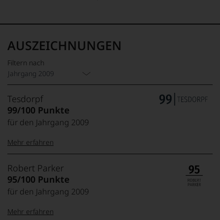
AUSZEICHNUNGEN
Filtern nach
Jahrgang 2009
Tesdorpf
99/100 Punkte
für den Jahrgang 2009
Mehr erfahren
99–100 Punkte:
Tesdorpf
Robert Parker
Der
95/100 Punkte
Name
für den Jahrgang 2009
Tesdorpf
95–98 Punkte:
steht
Mehr erfahren
für