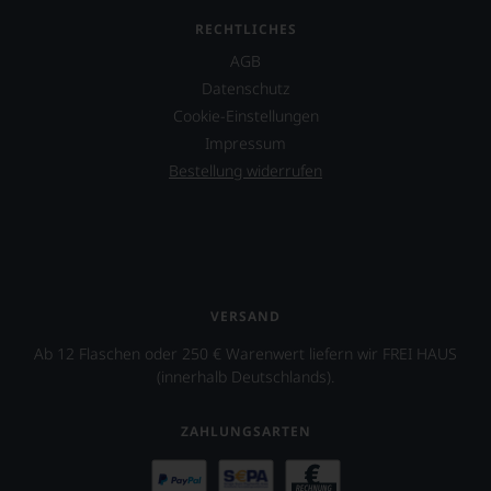
40.000
in
RECHTLICHES
anwuchs.
Zukunft
Parker-
auf
AGB
Bewertungen
R.
Datenschutz
sind
Parker
Cookie-Einstellungen
heute
&
aus
Co,
Impressum
der
nicht
Bestellung widerrufen
Weinkritik
verzichten,
nicht
aber
mehr
Sie
wegzudenken.
finden
fortan
Ab
an
2012
jedem
zog
VERSAND
Wein
sich
auch
Ab 12 Flaschen oder 250 € Warenwert liefern wir FREI HAUS
Parker
unsere
(innerhalb Deutschlands).
zunehmend
Tesdorpf-
zurück
Bewertung.
und
Wir
ZAHLUNGSARTEN
verkaufte
beurteilen
seinen
unsere
Newsletter.