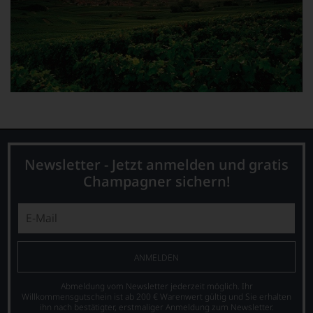
auf
große
Herkunft,
Durchbruch
Stilistik,
gelang
Rebsortentypizität
Parker
und
als
Charakteristik.
er
Und
den
daraus
Bordeaux-
ergeben
Jahrgang
sich
1982,
fundierte
von
Bewertungen
Kritikern
jedes
Newsletter - Jetzt anmelden und gratis
wegen
einzelnen
des
Champagner sichern!
Weines.
warmen
Warum
Witterungsverlaufs
also
eher
sollen
skeptisch
Sie
beurteilt,
als
als
ANMELDEN
Kunde
erster
des
mit
Abmeldung vom Newsletter jederzeit möglich. Ihr
Hauses
einem
Willkommensgutschein ist ab 200 € Warenwert gültig und Sie erhalten
nicht
ihn nach bestätigter, erstmaliger Anmeldung zum Newsletter.
»outstanding«