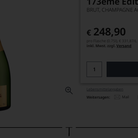
173ème Edit
BRUT, CHAMPAGNE A
248,90
€
pro Flasche (0.75l),
€ 331,87
/L
inkl. Mwst. zzgl.
Versand
Lebensmittel­angaben
Mail
Weitersagen: