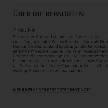
WERDEN
die
der
UNSERE
Zusammenarbeit
internationalen
ÜBER DIE REBSORTEN
WEINE
sollte
Weinwelt
AUCH
fast
aufsteigen
SELBST
30
sollte.
BEWERTEN.
Pinot Noir
Jahre
Bahnbrechend
andauern.
war
Wir,
Die aus dem Burgund stammende Sorte ist fraglos ei
seine
das
eine »Cépage noble«. Weltweit wird die Sorte als Pinot
Zu
Erfindung
Experten-
Nero und in Deutschland Spätburgunder. Pinot Noir b
Beginn
des
und
einem harmonischen Säure- und Tannin-Gerüst herv
der
100
Verkostungsteam
Bittermandelnoten sind typisch. Die Sorte bringt das
80er
Punkte-
des
besonderer Weise zum Ausdruck, vor allem im Burgun
Jahre
Systems
Hauses
der Welt entstehen. In der Champagne ist sie neben
führten
für
wichtige Rebsorte großer Champagner.
Tesdorpf,
ihn
Weinbewertungen,
diskutieren
erste
das
leidenschaftlich,
Reisen
sich
aber
nach
MEHR WEINE DER REBSORTE PINOT NOIR
rasch
konstruktiv
Europa,
neben
jeden
wo
dem
Wein
er
bis
im
seine