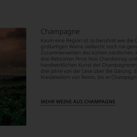
cksvoll, warum Krug als eines
 doch elegant, opulent und
begeistert und sich
Champagne
3ème Édition ein Muss. Für
Kaum eine Region ist so berühmt wie die 
oft dann entsteht, wenn die
großartigen Weine vielleicht noch nie ge
Tesdorpf ist sie ein
Zusammenwirken des kühlen nördlichen, k
iefe, Emotion, Persönlichkeit
–
drei Rebsorten Pinot Noir, Chardonnay un
handwerklichen Kunst der Champagnererz
drei Jahre von der Lese über die Gärung, 
Kreidekellern von Reims, bis er Champagne
MEHR WEINE AUS CHAMPAGNE