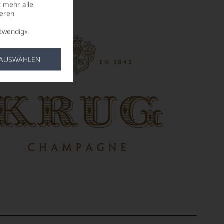
t mehr alle
seren
twendig«.
 AUSWÄHLEN