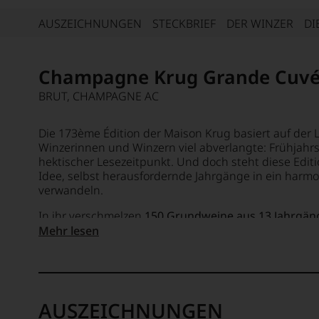
AUSZEICHNUNGEN
STECKBRIEF
DER WINZER
DI
Champagne Krug Grande Cuvé
BRUT, CHAMPAGNE AC
Die 173ème Édition der Maison Krug basiert auf der
Winzerinnen und Winzern viel abverlangte: Frühjahrs
hektischer Lesezeitpunkt. Und doch steht diese Editi
Idee, selbst herausfordernde Jahrgänge in ein harm
verwandeln.
In ihr verschmelzen
150 Grundweine aus 13 Jahrgän
älteste aus 2001. Eine beeindruckende Spannbreite, di
Mehr lesen
seiner berühmten Reservebibliothek schöpft.
Rund 3
Rückgrat dieser Cuvée – sie verleihen Struktur, Tief
Konstanz, für die Krug seit Generationen steht.
Die Cuvée folgt einer klaren Handschrift:
44 % Pinot 
AUSZEICHNUNGEN
% Meunier
bilden ein Ensemble, das Frucht, Frische