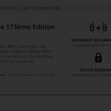
E REGION
ÜBER DIE REBSORTEN
e 173ème Edition
WEINSHOP DES JAHR
ausgezeichnet von »F
 Lese
2017
, einem Jahr, das
frost, ungleichmäßige Reife,
on exemplarisch für die Krug-
onisches Ganzes zu
SICHER EINKAU
zertifiziert von Trust
gen
, der jüngste aus 2017, der
e zeigt, wie tief das Haus in
1 % Reserveweine
bilden das
e und jene wunderbare
Noir
,
34 % Chardonnay
und
22
, Fülle und Spannung