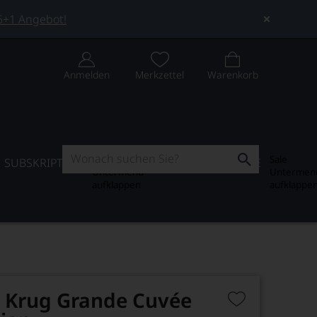
 5+1 Angebot!
Anmelden
Merkzettel
Warenkorb
Subskription
Sale
SUBSKRIPTION
WEIN-JOURNAL
SALE
Untermenü
Untermen
aufklappen
aufklappe
Krug Grande Cuvée