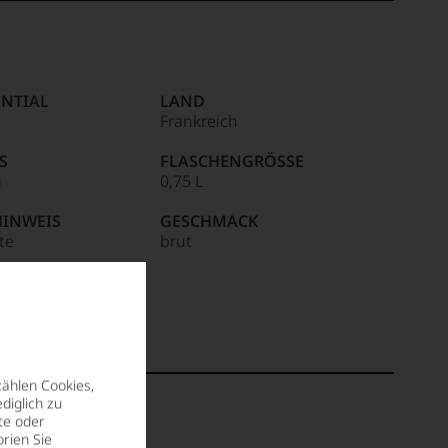
NTIAL
LAND
Frankreich
S
FLASCHENGRÖSSE
n
0,75 L
HINWEIS
GESCHMACK
ite
brut
R / IMPORTEUR
, 51051 Reims,
zählen Cookies,
diglich zu
te oder
rien Sie