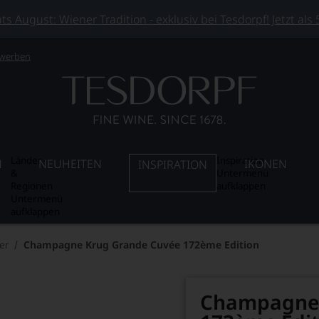
 August: Wiener Tradition - exklusiv bei Tesdorpf! Jetzt als
 werben
Länder
Inspiration
N
NEUHEITEN
IKONEN
INSPIRATION
&
Untermenü
Regionen
aufklappen
Untermenü
aufklappen
er
Champagne Krug Grande Cuvée 172ème Edition
Champagne 