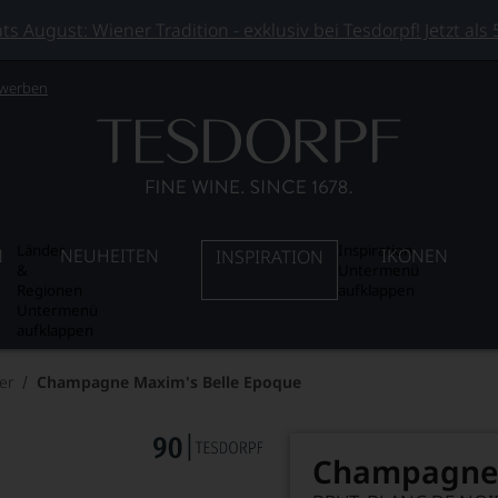
 August: Wiener Tradition - exklusiv bei Tesdorpf! Jetzt als
 werben
Länder
Inspiration
N
NEUHEITEN
IKONEN
INSPIRATION
&
Untermenü
Regionen
aufklappen
Untermenü
aufklappen
er
Champagne Maxim's Belle Epoque
Champagne 