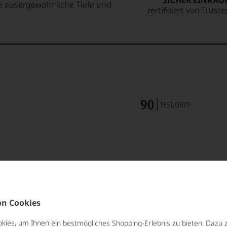
SICHER EINKAU
ne ausergewöhnliche Tiefe und
zertifiziert von Trust
n Cookies
RESTSÜSSE
ALLERGEN
ies, um Ihnen ein bestmögliches Shopping-Erlebnis zu bieten. Dazu 
10,45 g/L
enthält Sulf