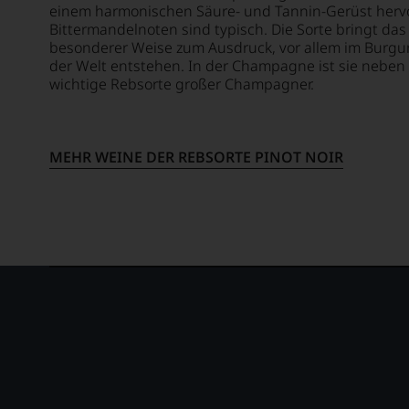
bewegt.
einem harmonischen Säure- und Tannin-Gerüst herv
Bittermandelnoten sind typisch. Die Sorte bringt das
Das
besonderer Weise zum Ausdruck, vor allem im Burgun
aber
der Welt entstehen. In der Champagne ist sie neben
genügt
wichtige Rebsorte großer Champagner.
uns
nicht
mehr.
Wir
MEHR WEINE DER REBSORTE PINOT NOIR
haben
festgestellt,
dass
manch
eine
Bewertung
schwer
nachvollziehbar
ist
oder
am
Wein
vorbeigeht.