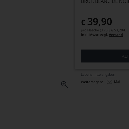
BRUT, BLANC DE NO
39,90
€
pro Flasche (0.75l),
€ 53,20
/L
inkl. Mwst. zzgl.
Versand
ALT
Lebensmittel­angaben
Mail
Weitersagen: