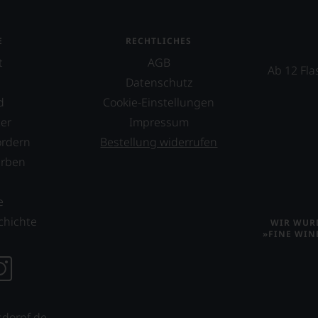
E
RECHTLICHES
t
AGB
Ab 12 Fla
Datenschutz
d
Cookie-Einstellungen
er
Impressum
ordern
Bestellung widerrufen
erben
s
e
chichte
WIR WURD
»FINE WIN
sdorpf.de