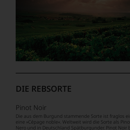
renommierter
Weinjournalisten
oder
Fachpublikationen
in
unseren
Aussendungen
oder
in
unserem
Webshop,
um
zu
unterstreichen,
DIE REBSORTE
auf
welch
hohem
Pinot Noir
Niveau
sich
Die aus dem Burgund stammende Sorte ist fraglos ei
unsere
eine »Cépage noble«. Weltweit wird die Sorte als Pinot
Weinselektion
Nero und in Deutschland Spätburgunder. Pinot Noir b