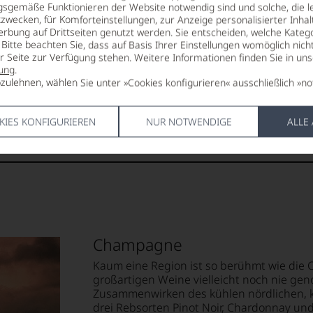
gsgemäße Funktionieren der Website notwendig sind und solche, die le
zwecken, für Komforteinstellungen, zur Anzeige personalisierter Inhal
SÄUREGEHALT
HERSTELLE
erbung auf Drittseiten genutzt werden. Sie entscheiden, welche Katego
4,45 g/L
Distributed
Bitte beachten Sie, dass auf Basis Ihrer Einstellungen womöglich nich
14 Rue Alber
er Seite zur Verfügung stehen. Weitere Informationen finden Sie in un
R
LAGERPOTENTIAL
Saint Jean 
ung
.
2028
France, Ela
zulehnen, wählen Sie unter »Cookies konfigurieren« ausschließlich »no
Champagne 
VERSCHLUSS
Celles sur O
KIES KONFIGURIEREN
NUR NOTWENDIGE
ALLE
Sekt/Champagnerkorken
Champagne
Kaum eine Region ist so berühmt wie die 
großartigen Weine vielleicht noch nie ge
Zusammenwirken des kühlen nördlichen, k
drei Rebsorten Pinot Noir, Chardonnay un