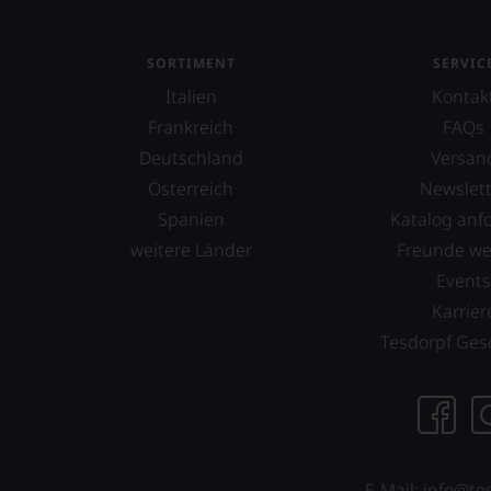
Aus
diesem
Grund
SORTIMENT
SERVIC
haben
Italien
Kontak
wir
beschlossen:
Frankreich
FAQs
WIR
Deutschland
Versan
WERDEN
Österreich
Newslett
UNSERE
Spanien
Katalog anf
WEINE
AUCH
weitere Länder
Freunde w
SELBST
Event
BEWERTEN.
Karrier
Wir,
Tesdorpf Ges
das
Experten-
und
Verkostungsteam
des
Hauses
Tesdorpf,
E-Mail: info@te