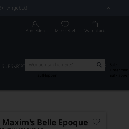
 5+1 Angebot!
Anmelden
Merkzettel
Warenkorb
Subskription
Sale
SUBSKRIPTION
WEIN-JOURNAL
SALE
Untermenü
Untermen
aufklappen
aufklappe
Maxim's Belle Epoque