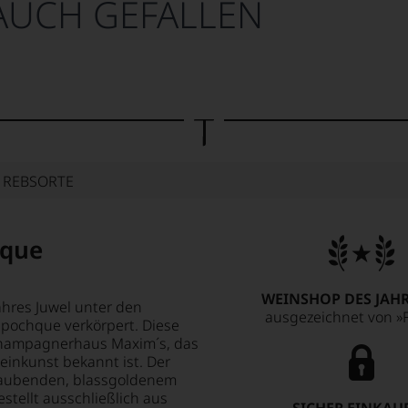
AUCH GEFALLEN
E REBSORTE
oque
WEINSHOP DES JAHR
hres Juwel unter den
ausgezeichnet von »F
Epochque verkörpert. Diese
Champagnerhaus Maxim´s, das
einkunst bekannt ist. Der
eraubenden, blassgoldenem
estellt ausschließlich aus