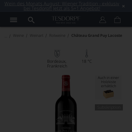
Wein des Monats August: Wiener Tradition - exklusiv
bei Tesdorpf! Jetzt als 5+1 Angebot!
Weine
Weinart
Rotweine
Château Grand Puy Lacoste
Bordeaux
18 °C
Frankreich
Auch in einer
Holzkiste
erhältlich
Subskription