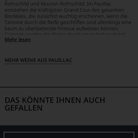
Rothschild und Mouton-Rothschild. Im Pauillac
entstehen die kräftigsten Grand Crus des gesamten
Bordelais, die zunächst wuchtig erscheinen, wenn die
Tannine durch die Reife geschliffen sind allerdings eine
kaum zu überbietende Finesse aufweisen können.
Geprägt werden die Weine durch einen hohen Anteil
Mehr lesen
Cabernet Sauvignon, der ihnen Kraft und Substanz
verleiht und sie ausgesprochen lange lagerfähig macht.
MEHR WEINE AUS PAUILLAC
DAS KÖNNTE IHNEN AUCH
GEFALLEN