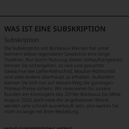
APPELLATION
LAND
Pauillac
Frankreich
REBSORTEN
FLASCHENGRÖSSE
Cabernet Franc
0,75 L
WAS IST EINE SUBSKRIPTION
Cabernet Sauvignon
Merlot
GESCHMACK
Subskription
trocken
TRINKTEMPERATUR
Die Subskription von Bordeaux-Weinen hat unter
18 °C
Kennern dieser legendären Gewächse eine lange
Tradition. Nur durch Nutzung dieses Vorkaufsangebots
können Sie sichergehen, so rare und gesuchte
Gewächse wie Lafite-Rothschild, Mouton-Rothschild
und viele andere überhaupt zu erhalten. Außerdem
können Sie sich nur auf diesem Weg die günstigen
Primeur-Preise sichern. Wir reservieren für unsere
Kunden ein Kontingent des 2019er Bordeaux bis Mitte
August 2020, doch viele der angebotenen Weine
werden sehr schnell ausverkauft sein, also warten Sie
nicht zu lange mit Ihrer Bestellung.