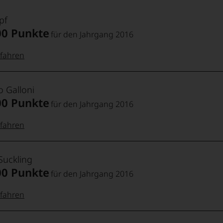
pf
00 Punkte
für den Jahrgang 2016
fahren
 Punkte:
pf
o Galloni
00 Punkte
für den Jahrgang 2016
pf
Punkte:
fahren
io
Punkte:
:
außergewöhnlich,
Suckling
i
asse
00 Punkte
für den Jahrgang 2016
Punkte:
ganz
ragend
fahren
Punkte:
Punkte:
sehr gut,
ers
 Punkte:
z in Richtung