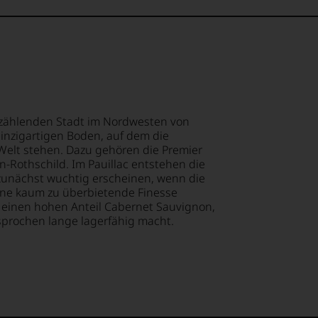
ellt,
m
n
ment
tung
mend
llziehbar
r zählenden Stadt im Nordwesten von
einzigartigen Boden, auf dem die
lt
Welt stehen. Dazu gehören die Premier
n-Rothschild. Im Pauillac entstehen die
 zunächst wuchtig erscheinen, wenn die
eidender
geht.
eine kaum zu überbietende Finesse
chen
einen hohen Anteil Cabernet Sauvignon,
t
m
sprochen lange lagerfähig macht.
hme
n
ossen:
s
.
EN