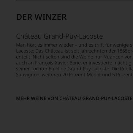
sein
oder
über
berufli
in
Umwe
Weg
unser
DER WINZER
in
zunäch
Websh
die
in
um
Weinwe
eine
zu
Château Grand-Puy-Lacoste
denn
ganz
unters
er
ander
auf
Man hört es immer wieder – und es trifft für wenige 
studier
Richtu
welch
Lacoste: Das Château ist seit Jahrzehnten der 1855e
zunäch
denn
enteilt. Nicht selten sind die Weine nur Nuancen von d
hohe
Journa
er
auch an François-Xavier Borie, er investierte mächti
Niveau
an
studier
seiner Tochter Emeline Grand-Puy-Lacoste. Die Rebfl
sich
der
Sauvignon, weiteren 20 Prozent Merlot und 5 Prozent
am
unsere
Univers
Boston
Weinse
von
Berkle
bewegt
Wiscon
Colleg
Das
Beding
MEHR WEINE VON CHÂTEAU GRAND-PUY-LACOSTE
of
aber
durch
Music
genüg
seinen
Jazz
uns
Vater
Kompos
nicht
wandt
und
mehr.
er
Gitarre
Wir