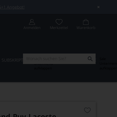
 5+1 Angebot!
Anmelden
Merkzettel
Warenkorb
Subskription
Sale
SUBSKRIPTION
WEIN-JOURNAL
SALE
Untermenü
Untermen
aufklappen
aufklappe
and-Puy-Lacoste