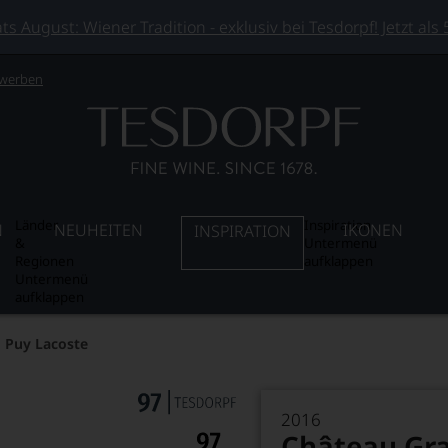
 August: Wiener Tradition - exklusiv bei Tesdorpf! Jetzt als
 werben
Länder
Inspiration
N
NEUHEITEN
IKONEN
INSPIRATION
&
Untermenü
Regionen
aufklappen
Untermenü
aufklappen
 Puy Lacoste
2016
Château Gr