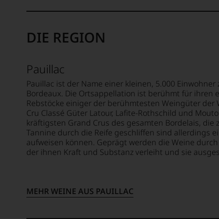
sich
haben
Ein
aber
festgest
Job
vor
dass
bei
DIE REGION
allen
manch
Putna
Dinge
eine
Invest
nach
Bewer
führte
1978
Pauillac
schwer
ihn
zuneh
nachvo
nach
Pauillac ist der Name einer kleinen, 5.000 Einwohne
der
ist
Bordeaux. Die Ortsappellation ist berühmt für ihren 
Italien,
Weinwe
oder
Rebstöcke einiger der berühmtesten Weingüter der 
wo
zu.
am
Cru Classé Güter Latour, Lafite-Rothschild und Mouto
er
Ein
Wein
kräftigsten Grand Crus des gesamten Bordelais, die
einen
entsch
vorbei
Tannine durch die Reife geschliffen sind allerdings 
innigli
Schritt
Aus
aufweisen können. Geprägt werden die Weine durch 
Kontak
war
diese
der ihnen Kraft und Substanz verleiht und sie ausge
mit
die
Grund
den
Aufna
haben
Weine
der
wir
des
Arbeit
MEHR WEINE AUS PAUILLAC
beschl
Lande
für
schloss
WIR
das
Ab
WERD