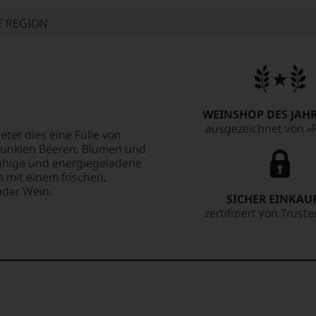
E REGION
WEINSHOP DES JAHR
ausgezeichnet von »F
tet dies eine Fülle von
dunklen Beeren, Blumen und
ähige und energiegeladene
mit einem frischen,
nder Wein.
SICHER EINKAU
zertifiziert von Trust