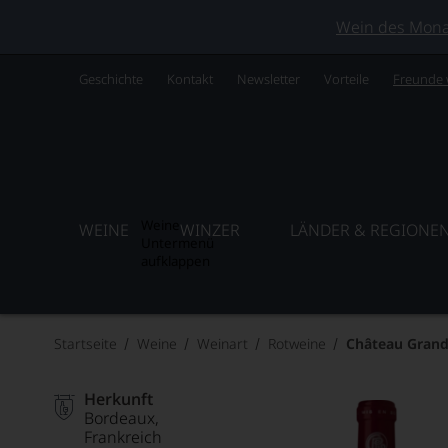
Wein des Monats
Geschichte
Kontakt
Newsletter
Vorteile
Freunde
Weine
WEINE
WINZER
LÄNDER & REGIONE
Untermenü
aufklappen
Startseite
Weine
Weinart
Rotweine
Château Grand
Herkunft
Bordeaux
Frankreich