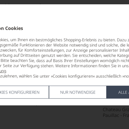
eichnet, sollte man
ng
uszeichnungen ansehen
lernen
anerin
kte und
85 Punkte:
aner
r.
:
durchschnittlich,
s
n Cookies
g,
ich, gut, sauber
ene
entieren
ng
o
88
ies, um Ihnen ein bestmögliches Shopping-Erlebnis zu bieten. Dazu 
e:
gsgemäße Funktionieren der Website notwendig sind und solche, die le
:
unterdurchschnittlich,
zwecken, für Komforteinstellungen, zur Anzeige personalisierter Inhal
herweise mit einem
REBSORTEN
LAGERPOTE
erbung auf Drittseiten genutzt werden. Sie entscheiden, welche Katego
e
Cabernet Franc
2033
 behaftet
Bitte beachten Sie, dass auf Basis Ihrer Einstellungen womöglich nich
m
Cabernet Sauvignon
er Seite zur Verfügung stehen. Weitere Informationen finden Sie in un
75 Punkte:
unsauber,
tungen
Merlot
VERSCHLUS
ung
.
tendsten
empfehlenswert
s«
Naturkorke
zulehnen, wählen Sie unter »Cookies konfigurieren« ausschließlich »no
TRINKTEMPERATUR
len
sreichsten
18 °C
ALLERGEN
ierter
itikern
enthält Sulf
sreichsten
KIES KONFIGURIEREN
NUR NOTWENDIGE
ALLE
urnalisten
ALKOHOLGEHALT
itikern
13,5 % Vol.
HERSTELLE
blikationen
Chateau Gra
Pauillac - F
en
ndungen