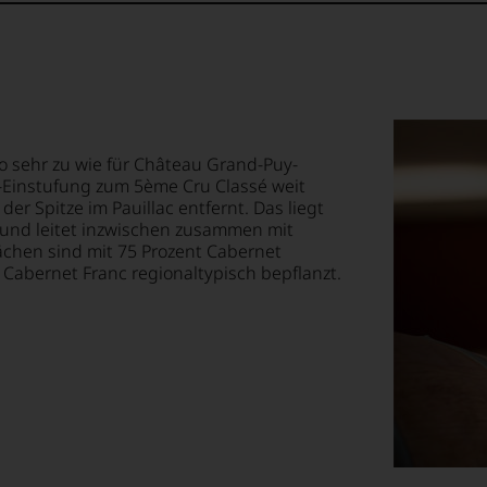
cher
ge
em
st
op,
lt,
treichen,
e
so sehr zu wie für Château Grand-Puy-
te
ng,
r-Einstufung zum 5ème Cru Classé weit
st
er Spitze im Pauillac entfernt. Das liegt
m
lismus
g und leitet inzwischen zusammen mit
te
ächen sind mit 75 Prozent Cabernet
 Cabernet Franc regionaltypisch bepflanzt.
ität
‘s
lektion
e
.
sin.
e
t
t
ition
e
.