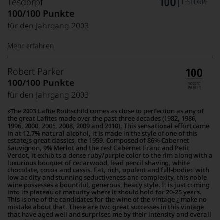
Tesdorpf
rich, opulent and full-bodied with low acidity and
100/100 Punkte
stunning seductiveness and complexity, this
noble wine possesses a bountiful, generous,
für den Jahrgang 2003
heady style. It is just coming into its plateau of
maturity where it should hold for 20-25 years.
Mehr erfahren
This is one of the candidates for the wine of the
vintage – make no mistake about that.
99–100 Punkte:
Tesdorpf
Robert Parker
Der
100/100 Punkte
Name
für den Jahrgang 2003
Tesdorpf
95–98 Punkte:
steht
The 2003 Lafite Rothschild comes as close to perfection as any of
für
the great Lafites made over the past three decades (1982, 1986,
»Fine
1996, 2000, 2005, 2008, 2009 and 2010). This sensational effort came
90–94 Punkte:
in at 12.7% natural alcohol, it is made in the style of one of this
Wine«,
estate¿s great classics, the 1959. Composed of 86% Cabernet
für
Sauvignon, 9% Merlot and the rest Cabernet Franc and Petit
die
Verdot, it exhibits a dense ruby/purple color to the rim along with a
edlen
luxurious bouquet of cedarwood, lead pencil shaving, white
85–89 Punkte:
chocolate, cocoa and cassis. Fat, rich, opulent and full-bodied with
Weine
low acidity and stunning seductiveness and complexity, this noble
der
wine possesses a bountiful, generous, heady style. It is just coming
Welt,
into its plateau of maturity where it should hold for 20-25 years.
wie
This is one of the candidates for the wine of the vintage ¿ make no
mistake about that. These are two great successes in this vintage
kaum
that have aged well and surprised me by their intensity and overall
Unter 85 Punkte:
ein