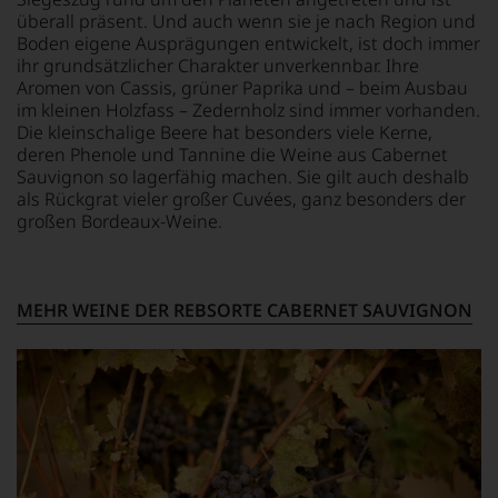
Kritiker
die
mit
überall präsent. Und auch wenn sie je nach Region und
verlassen
Weine
einem
Boden eigene Ausprägungen entwickelt, ist doch immer
zu
nach
»outstanding«
müssen?
ihr grundsätzlicher Charakter unverkennbar. Ihre
dem
bewertete
Unsere
Aromen von Cassis, grüner Paprika und – beim Ausbau
20
und
Bewertungen
im kleinen Holzfass – Zedernholz sind immer vorhanden.
Punkte
mit
spiegeln
Die kleinschalige Beere hat besonders viele Kerne,
System.
seinem
das
deren Phenole und Tannine die Weine aus Cabernet
Urteil
Ergebnis
Sauvignon so lagerfähig machen. Sie gilt auch deshalb
recht
unserer
als Rückgrat vieler großer Cuvées, ganz besonders der
behalten
Expertenrunde
großen Bordeaux-Weine.
sollte.
wider.
Der
Bitte
Jahrgang
beachten
gilt
Sie
MEHR WEINE DER REBSORTE CABERNET SAUVIGNON
heute
auch
als
unsere
einer
untenstehenden
der
Erläuterungen,
größten
dann
in
wissen
der
Sie
Geschichte
dank
des
unserer