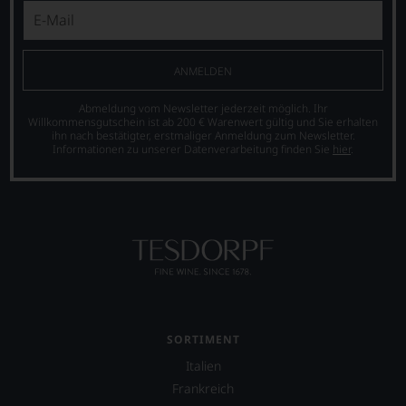
Sie
»Wine
finden
Advocate«
fortan
auf
an
40.000
ANMELDEN
jedem
anwuchs.
Wein
Parker-
Abmeldung vom Newsletter jederzeit möglich. Ihr
auch
Bewertungen
Willkommensgutschein ist ab 200 € Warenwert gültig und Sie erhalten
unsere
sind
ihn nach bestätigter, erstmaliger Anmeldung zum Newsletter.
Tesdorpf-
heute
Informationen zu unserer Datenverarbeitung finden Sie
hier
.
Bewertung.
aus
Wir
der
beurteilen
Weinkritik
unsere
nicht
Weine
mehr
nach
wegzudenken.
dem
Ab
bekannten
2012
und
zog
bewährten
sich
100-
SORTIMENT
Parker
Punkte-
zunehmend
Italien
System.
zurück
Wir
Frankreich
und
freuen