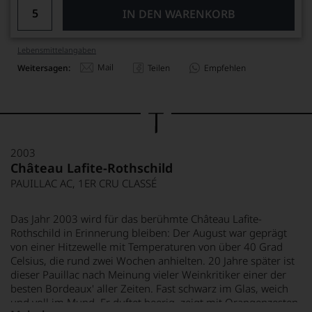
IN DEN WARENKORB
Lebensmittel­angaben
Mail
Weitersagen:
Teilen
Empfehlen
2003
Château Lafite-Rothschild
PAUILLAC AC, 1ER CRU CLASSÉ
Das Jahr 2003 wird für das berühmte Château Lafite-
Rothschild in Erinnerung bleiben: Der August war geprägt
von einer Hitzewelle mit Temperaturen von über 40 Grad
Celsius, die rund zwei Wochen anhielten. 20 Jahre später ist
dieser Pauillac nach Meinung vieler Weinkritiker einer der
besten Bordeaux' aller Zeiten. Fast schwarz im Glas, weich
und voll im Mund. Er duftet beerig, zeigt mit Orangenzesten