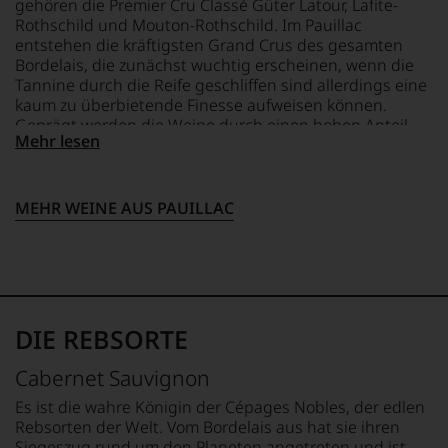
Welt.
gehören die Premier Cru Classé Güter Latour, Lafite-
Bewertungen
etablierte.
Die
Rothschild und Mouton-Rothschild. Im Pauillac
jedes
Texte
Der
entstehen die kräftigsten Grand Crus des gesamten
einzelnen
liefern
große
Bordelais, die zunächst wuchtig erscheinen, wenn die
Weines.
Fachbuchautoren
Durchbruch
Tannine durch die Reife geschliffen sind allerdings eine
Warum
wie
gelang
kaum zu überbietende Finesse aufweisen können.
also
etwa
Parker
Geprägt werden die Weine durch einen hohen Anteil
sollen
André
als
Mehr lesen
Cabernet Sauvignon, der ihnen Kraft und Substanz
Sie
Dominé,
er
als
verleiht und sie ausgesprochen lange lagerfähig macht.
der
den
Kunde
Master
Bordeaux-
des
MEHR WEINE AUS PAUILLAC
Sommelier
Jahrgang
Hauses
Frank
1982,
nicht
Kämmerer
von
davon
oder
Kritikern
profitieren,
der
wegen
statt
Spanien-
des
an
und
warmen
DIE REBSORTE
Stelle
Südamerika-
Witterungsverlaufs
sich
Spezialist
eher
nur
Cabernet Sauvignon
Jürgen
skeptisch
auf
Mathäß.
beurteilt,
Es ist die wahre Königin der Cépages Nobles, der edlen
Einschätzungen
Bewertet
als
Rebsorten der Welt. Vom Bordelais aus hat sie ihren
einzelner
werden
erster
Siegeszug rund um den Planeten angetreten und ist