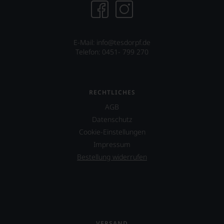
dieser
nach
wie
vor
E-Mail: info@tesdorpf.de
äußerst
Telefon: 0451- 799 270
bedeutenden
Publikation.
RECHTLICHES
AGB
Datenschutz
Cookie-Einstellungen
Impressum
Bestellung widerrufen
VERSAND