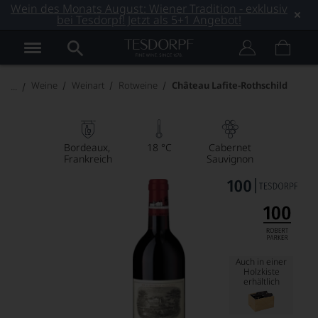
Wein des Monats August: Wiener Tradition - exklusiv
bei Tesdorpf! Jetzt als 5+1 Angebot!
Weine
Weinart
Rotweine
Château Lafite-Rothschild
Bordeaux
18 °C
Cabernet
Frankreich
Sauvignon
Auch in einer
Holzkiste
erhältlich