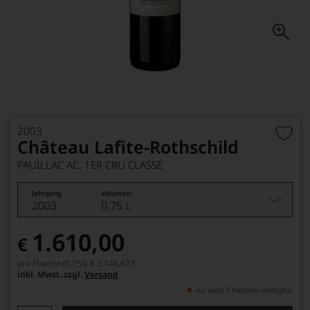
2003
Château Lafite-Rothschild
PAUILLAC AC, 1ER CRU CLASSÉ
Jahrgang
Volumen
2003
0,75 L
1.610,00
€
pro Flasche (0.75l),
€ 2.146,67
/L
inkl. Mwst. zzgl.
Versand
nur noch 5 Flaschen verfügbar