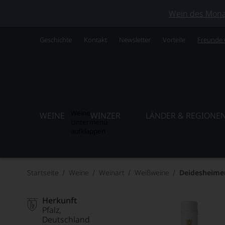
Wein des Monats
Geschichte
Kontakt
Newsletter
Vorteile
Freunde
Weine
WEINE
WINZER
LÄNDER & REGIONE
Untermenü
aufklappen
Startseite
Weine
Weinart
Weißweine
Deidesheimer
Herkunft
Pfalz
Deutschland