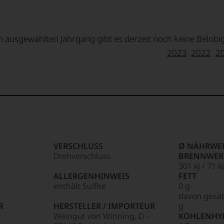
 ausgewählten Jahrgang gibt es derzeit noch keine Belob
2023
2022
2
VERSCHLUSS
Ø NÄHRWER
Drehverschluss
BRENNWER
301 kJ / 71 k
ALLERGENHINWEIS
FETT
enthält Sulfite
0 g
davon gesät
R
HERSTELLER / IMPORTEUR
g
Weingut von Winning, D -
KOHLENHY