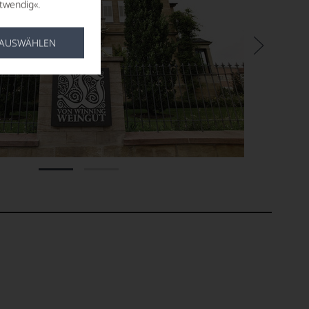
twendig«.
 AUSWÄHLEN