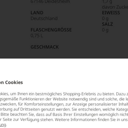
67146 Deidesheim
1,7 g
davon Zucke
LAND
EIWEISS
Deutschland
0 g
SALZ
FLASCHENGRÖSSE
0 g
0,75 L
GESCHMACK
trocken
n Cookies
ies, um Ihnen ein bestmögliches Shopping-Erlebnis zu bieten. Dazu 
gsgemäße Funktionieren der Website notwendig sind und solche, die le
zwecken, für Komforteinstellungen, zur Anzeige personalisierter Inhal
erbung auf Drittseiten genutzt werden. Sie entscheiden, welche Katego
 Aufstieg, der einem Raketenstart
Bitte beachten Sie, dass auf Basis Ihrer Einstellungen womöglich nich
ür so viel Furore gesorgt wie Von
er Seite zur Verfügung stehen. Weitere Informationen finden Sie in un
heim. Dabei ist Von Winning keine
ung
.