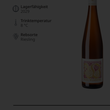
Lagerfähigkeit
2029
Trinktemperatur
8 °C
Rebsorte
Riesling