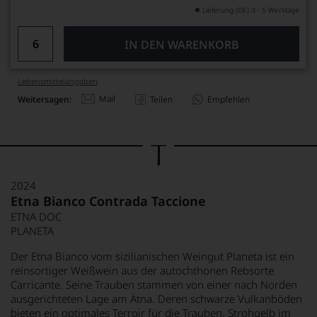
Lieferung (DE) 3 - 5 Werktage
IN DEN WARENKORB
Lebensmittel­angaben
Mail
Weitersagen:
Teilen
Empfehlen
2024
Etna Bianco Contrada Taccione
ETNA DOC
PLANETA
Der Etna Bianco vom sizilianischen Weingut Planeta ist ein
reinsortiger Weißwein aus der autochthonen Rebsorte
Carricante. Seine Trauben stammen von einer nach Norden
ausgerichteten Lage am Ätna. Deren schwarze Vulkanböden
bieten ein optimales Terroir für die Trauben. Strohgelb im