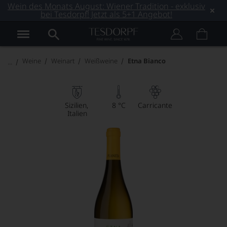
Wein des Monats August: Wiener Tradition - exklusiv
bei Tesdorpf! Jetzt als 5+1 Angebot!
Weine
Weinart
Weißweine
Etna Bianco
Sizilien
8 °C
Carricante
Italien