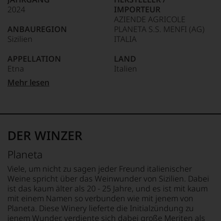
2024
IMPORTEUR
AZIENDE AGRICOLE
ANBAUREGION
PLANETA S.S. MENFI (AG)
Sizilien
ITALIA
APPELLATION
LAND
Etna
Italien
Mehr lesen
QUALITÄTSSTUFE
FLASCHENGRÖSSE
Denominazione Di Origine
0,75 L
Controllata
GESCHMACK
REBSORTEN
trocken
DER WINZER
100% Carricante
Ø NÄHRWERTE PRO 100G
Planeta
BIO KENNZEICHNUNG
BRENNWERT
HÄNDLER
312 kJ / 74 kcal
Viele, um nicht zu sagen jeder Freund italienischer
DE-ÖKO-006
FETT
Weine spricht über das Weinwunder von Sizilien. Dabei
0 g
ist das kaum älter als 20 - 25 Jahre, und es ist mit kaum
BIO KENNZEICHNUNG
davon gesättigte
mit einem Namen so verbunden wie mit jenem von
PRODUKT
Fettsäuren: 0 g
Planeta. Diese Winery lieferte die Initialzündung zu
IT-BIO-015
KOHLENHYDRATE
jenem Wunder, verdiente sich dabei große Meriten als