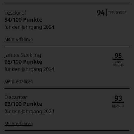
Tesdorpf
94/100 Punkte
für den Jahrgang 2024
Mehr erfahren
99–100 Punkte:
Tesdorpf
James Suckling
Der
95/100 Punkte
Name
für den Jahrgang 2024
Tesdorpf
95–98 Punkte:
steht
Mehr erfahren
für
»Fine
90–94 Punkte:
Wine«,
100-95 Punkte:
James
Decanter
für
Suckling
93/100 Punkte
die
Der
edlen
für den Jahrgang 2024
85–89 Punkte:
Amerikaner
90 Punkte und
Weine
James
mehr:
der
Mehr erfahren
Suckling,
Welt,
Jahrgang
wie