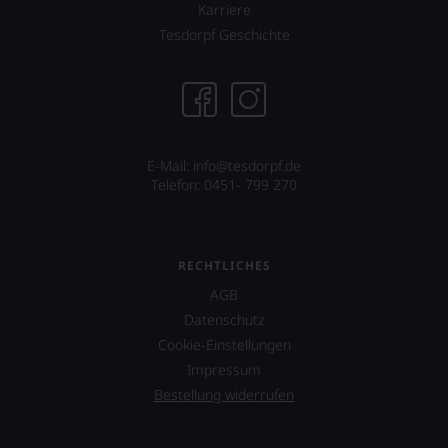
über
Karriere
dessen
Tesdorpf Geschichte
Projekt
eines
Weinguts
in
Arizona.
Ebenfalls
unterstützt
E-Mail: info@tesdorpf.de
er
Telefon: 0451- 799 270
das
Projekt
»One
World
RECHTLICHES
One
AGB
Wine«,
das
Datenschutz
vor
Cookie-Einstellungen
allen
Impressum
Dingen
das
Bestellung widerrufen
Miteinander
von