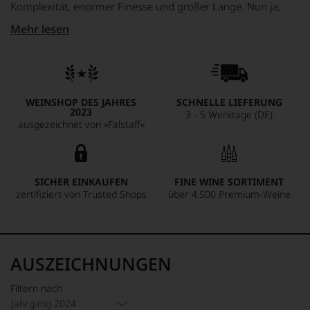
Komplexität, enormer Finesse und großer Länge. Nun ja,
wer in Vergleichsverkostungen schon weitaus teurere Elite-
Mehr lesen
Weine geschlagen hat, der kann auch mit einem gesunden
Selbstbewusstsein auftrumpfen...
WEINSHOP DES JAHRES
SCHNELLE LIEFERUNG
2023
3 - 5 Werktage (DE)
ausgezeichnet von »Falstaff«
SICHER EINKAUFEN
FINE WINE SORTIMENT
zertifiziert von Trusted Shops
über 4.500 Premium-Weine
AUSZEICHNUNGEN
Filtern nach
Jahrgang 2024