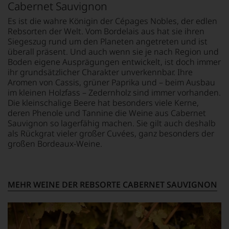
Einschätzungen
Cabernet Sauvignon
liefert,
auch
einzelner
erscheinen
über
Kritiker
Es ist die wahre Königin der Cépages Nobles, der edlen
im
Australien,
verlassen
Rebsorten der Welt. Vom Bordelais aus hat sie ihren
Decanter
Neuseeland
zu
Siegeszug rund um den Planeten angetreten und ist
auch
und
müssen?
überall präsent. Und auch wenn sie je nach Region und
umfangreiche
Amerika.
Unsere
Boden eigene Ausprägungen entwickelt, ist doch immer
Artikel
Der
Bewertungen
ihr grundsätzlicher Charakter unverkennbar. Ihre
über
Zigarrenliebhaber
spiegeln
Aromen von Cassis, grüner Paprika und – beim Ausbau
Winzer
Suckling
das
im kleinen Holzfass – Zedernholz sind immer vorhanden.
und
schrieb
Ergebnis
Die kleinschalige Beere hat besonders viele Kerne,
Regionen.
auch
unserer
deren Phenole und Tannine die Weine aus Cabernet
nebenbei
Expertenrunde
Jährlich
Sauvignon so lagerfähig machen. Sie gilt auch deshalb
für
wider.
wird
als Rückgrat vieler großer Cuvées, ganz besonders der
die
Bitte
»Man
großen Bordeaux-Weine.
Zeitschrift
beachten
/
Cigar
Sie
Woman
Afficionado
auch
of
und
unsere
the
veröffentlichte
MEHR WEINE DER REBSORTE CABERNET SAUVIGNON
untenstehenden
Year«
Bücher,
Erläuterungen,
der
etwa
dann
Weinwelt
über
wissen
ermittelt.
Jahrgangs-
Sie
Darunter