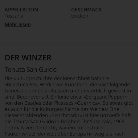
bildet
Webshop,
Journalismus
75-70 Punkte:
das
um
APPELLATION
GESCHMACK
an
Thema
zu
Toscana
trocken
der
Wein
unterstreichen,
Unter 70 Punkte:
Universität
mit
Mehr lesen
auf
von
REBSORTEN
Ø NÄHRWERTE PRO 100G
allen
welch
Wisconsin.
Cabernet Sauvignon
BRENNWERT
seinen
hohem
Bedingt
Merlot
0 kJ / 0 kcal
Facetten,
Niveau
durch
FETT
aber
sich
seinen
TRINKTEMPERATUR
0 g
auch
unsere
DER WINZER
Vater
16 °C
davon gesättigte
Spirituosen
Weinselektion
wandte
Fettsäuren: 0 g
werden
bewegt.
Tenuta San Guido
er
behandelt
ALKOHOLGEHALT
KOHLENHYDRATE
Das
sich
und
13,5 % Vol.
0 g
aber
Die Kulturgeschichte der Menschheit hat ihre
aber
besprochen.
davon Zucker: 0 g
genügt
»Benchmarks«, Werke von Künstlern, die nachfolgende
vor
Daneben
uns
LAGERPOTENTIAL
EIWEISS
Generationen beeinflussten und unsterblich geworden
allen
gibt
nicht
2035
0 g
sind. Beethovens 9. Sinfonie etwa, »Sergeant Pepper«
Dingen
es
mehr.
SALZ
von den Beatles oder Picassos »Guernica«. So etwas gibt
nach
einen
Wir
VERSCHLUSS
0 g
es auch für die Kulturgeschichte des Weines: Eine
1978
Weinführer
haben
Naturkorken
dieser strahlenden »Benchmarks« ist hier unzweifelhaft
zunehmend
und
festgestellt,
der
die Tenuta San Guido in Bolgheri. Ihr Sassicaia, 1968
selbstverständlich
dass
Weinwelt
erstmals veröffentlicht, war ein orchestraler
auch
manch
zu.
Paukenwirbel, der weit über Europa hinweg bis nach
Weinbewertungen.
eine