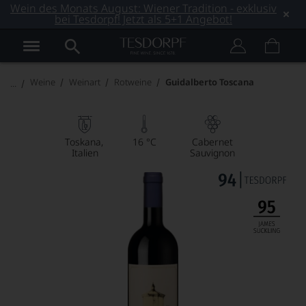
Wein des Monats August: Wiener Tradition - exklusiv
bei Tesdorpf! Jetzt als 5+1 Angebot!
Weine
Weinart
Rotweine
Guidalberto Toscana
Toskana
16 °C
Cabernet
Italien
Sauvignon