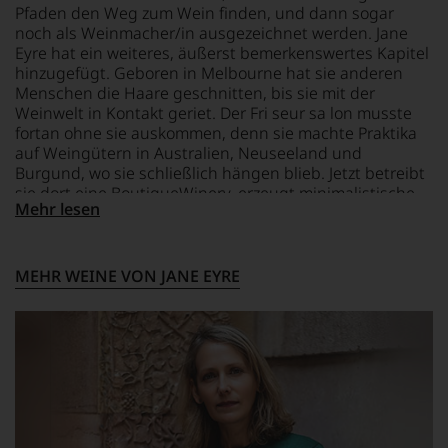
Pfaden den Weg zum Wein finden, und dann sogar
oder
noch als Weinmacher/in ausgezeichnet werden. Jane
in
Eyre hat ein weiteres, äußerst bemerkenswertes Kapitel
unserem
hinzugefügt. Geboren in Melbourne hat sie anderen
Webshop,
Menschen die Haare geschnitten, bis sie mit der
um
zu
Weinwelt in Kontakt geriet. Der Fri seur sa lon musste
unterstreichen,
fortan ohne sie auskommen, denn sie machte Praktika
auf
auf Weingütern in Australien, Neuseeland und
welch
Burgund, wo sie schließlich hängen blieb. Jetzt betreibt
hohem
sie dort eine BoutiqueWinery, erzeugt minimalistische
Niveau
Mehr lesen
Mengen sehr hochklassiger Weine, die Spalten der
sich
Fachmagazine füllen und die Tasten der Weinblogger
unsere
zum Rauchen bringen. Und jetzt die höchsten Weihe –
Weinselektion
die Revue du Vin de France ernannte sie zum
MEHR WEINE VON JANE EYRE
bewegt.
»Negociant of the Year«, herzlichen Glückwunsch.
Das
aber
genügt
uns
nicht
mehr.
Wir
haben