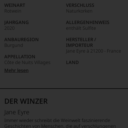
Weine
WEINART
VERSCHLUSS
der
Rotwein
Naturkorken
Welt,
wie
JAHRGANG
ALLERGENHINWEIS
kaum
2020
enthält Sulfite
Unter 85 Punkte:
ein
anderer.
ANBAUREGION
HERSTELLER /
Das
Burgund
IMPORTEUR
dokumentieren
Jane Eyre à 21200 - France
wir
APPELLATION
auch
Côte de Nuits Villages
LAND
und
gerade
Frankreich
Mehr lesen
mit
REBSORTEN
Bewertungen
100% Pinot Noir
FLASCHENGRÖSSE
und
0,75 L
Medaillen
TRINKTEMPERATUR
renommierter
18 °C
GESCHMACK
DER WINZER
Weinjournalisten
trocken
oder
Jane Eyre
Fachpublikationen
in
Immer wieder schreibt die Weinwelt faszinierende
unseren
Geschichten von Menschen, die auf verschlungenen
Aussendungen