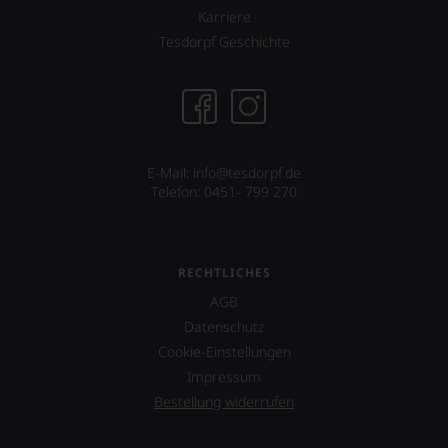
bewährten
Karriere
100-
Tesdorpf Geschichte
Punkte-
System.
Wir
freuen
uns
sehr
Ihnen
E-Mail: info@tesdorpf.de
auf
Telefon: 0451- 799 270
diesem
Weg
eine
weitere
Hilfe
RECHTLICHES
an
AGB
die
Datenschutz
Hand
geben
Cookie-Einstellungen
zu
Impressum
können,
Bestellung widerrufen
den
richtigen
Wein