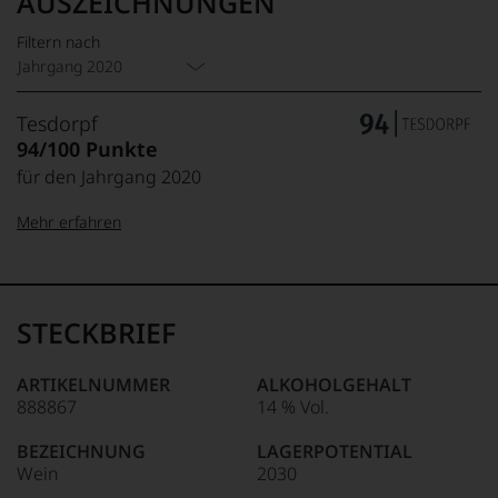
AUSZEICHNUNGEN
Filtern nach
Jahrgang 2020
Tesdorpf
94/100 Punkte
für den Jahrgang 2020
Mehr erfahren
99–100 Punkte:
Tesdorpf
Der
Name
STECKBRIEF
Tesdorpf
95–98 Punkte:
steht
für
ARTIKELNUMMER
ALKOHOLGEHALT
»Fine
888867
14 % Vol.
90–94 Punkte:
Wine«,
für
BEZEICHNUNG
LAGERPOTENTIAL
die
Wein
2030
edlen
85–89 Punkte: