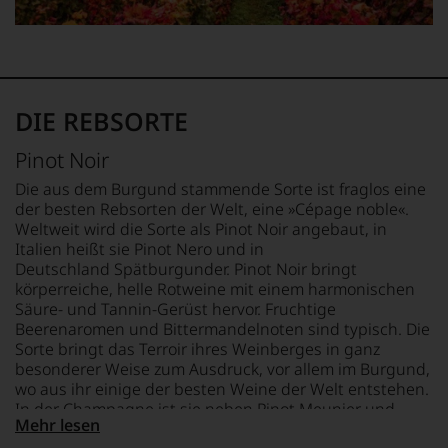
Charakteristik.
Und
daraus
ergeben
sich
fundierte
DIE REBSORTE
Bewertungen
jedes
einzelnen
Pinot Noir
Weines.
Die aus dem Burgund stammende Sorte ist fraglos eine
Warum
der besten Rebsorten der Welt, eine »Cépage noble«.
also
Weltweit wird die Sorte als Pinot Noir angebaut, in
sollen
Italien heißt sie Pinot Nero und in
Sie
Deutschland Spätburgunder. Pinot Noir bringt
als
körperreiche, helle Rotweine mit einem harmonischen
Kunde
des
Säure- und Tannin-Gerüst hervor. Fruchtige
Hauses
Beerenaromen und Bittermandelnoten sind typisch. Die
nicht
Sorte bringt das Terroir ihres Weinberges in ganz
davon
besonderer Weise zum Ausdruck, vor allem im Burgund,
profitieren,
wo aus ihr einige der besten Weine der Welt entstehen.
statt
In der Champagne ist sie neben Pinot Meunier und
an
Mehr lesen
Chardonnay die dritte wichtige Rebsorte großer
Stelle