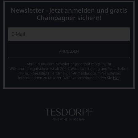
Erläuterungen,
dann
Newsletter - Jetzt anmelden und gratis
wissen
Champagner sichern!
Sie
dank
unserer
Bewertungen
stets,
was
ANMELDEN
für
einen
Abmeldung vom Newsletter jederzeit möglich. Ihr
Wein
Willkommensgutschein ist ab 200 € Warenwert gültig und Sie erhalten
Sie
ihn nach bestätigter, erstmaliger Anmeldung zum Newsletter.
hier
Informationen zu unserer Datenverarbeitung finden Sie
hier
.
genießen
können.
Natürlich
müssen
Sie
in
Zukunft
auf
R.