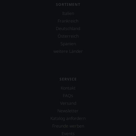
Parker
SORTIMENT
&
Co,
Italien
nicht
Frankreich
verzichten,
Deutschland
aber
Sie
Österreich
finden
Spanien
fortan
weitere Länder
an
jedem
Wein
auch
unsere
SERVICE
Tesdorpf-
Bewertung.
Kontakt
Wir
FAQs
beurteilen
Versand
unsere
Weine
Newsletter
nach
Katalog anfordern
dem
Freunde werben
bekannten
und
Events