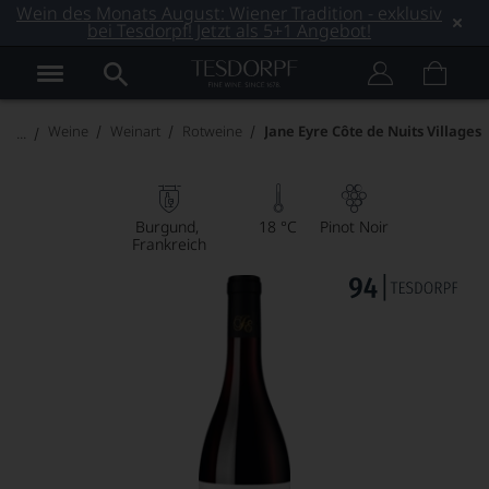
Wein des Monats August: Wiener Tradition - exklusiv
bei Tesdorpf! Jetzt als 5+1 Angebot!
Weine
Weinart
Rotweine
Jane Eyre Côte de Nuits Villages
Burgund
18 °C
Pinot Noir
Frankreich