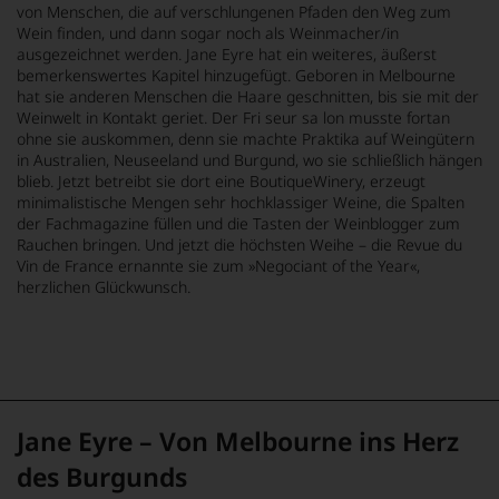
von Menschen, die auf verschlungenen Pfaden den Weg zum
Wein finden, und dann sogar noch als Weinmacher/in
ausgezeichnet werden. Jane Eyre hat ein weiteres, äußerst
bemerkenswertes Kapitel hinzugefügt. Geboren in Melbourne
hat sie anderen Menschen die Haare geschnitten, bis sie mit der
Weinwelt in Kontakt geriet. Der Fri seur sa lon musste fortan
ohne sie auskommen, denn sie machte Praktika auf Weingütern
in Australien, Neuseeland und Burgund, wo sie schließlich hängen
blieb. Jetzt betreibt sie dort eine BoutiqueWinery, erzeugt
minimalistische Mengen sehr hochklassiger Weine, die Spalten
der Fachmagazine füllen und die Tasten der Weinblogger zum
Rauchen bringen. Und jetzt die höchsten Weihe – die Revue du
Vin de France ernannte sie zum »Negociant of the Year«,
herzlichen Glückwunsch.
Jane Eyre – Von Melbourne ins Herz
des Burgunds