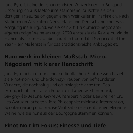
Jane Eyre ist eine der spannendsten Winzerinnen im Burgund.
Ursprünglich aus Melbourne stammend, tauschte sie den
dortigen Friseursalon gegen einen Weinkeller in Frankreich. Nach
Stationen in Australien, Neuseeland und Deutschland zog es sie
endgültig ins Burgund, wo sie seit 2011 als »micro-négociant«
eigenständige Weine erzeugt. 2020 ehrte sie die Revue du Vin de
France als erste Frau überhaupt mit dem Titel Négociant of the
Year – ein Meilenstein für das traditionsreiche Anbaugebiet.
Handwerk im kleinen Maßstab: Micro-
Négociant mit klarer Handschrift
Jane Eyre arbeitet ohne eigene Rebflächen. Stattdessen bezieht
sie Pinot-noir- und Chardonnay-Trauben von befreundeten
Winzern, die nachhaltig und oft biologisch arbeiten. Das
ermöglicht ihr, mit alten Reben aus Lagen wie Pommard,
Savigny-lès-Beaune, Gevrey-Chambertin oder Beaune 1er Cru
Les Avaux zu arbeiten. Ihre Philosophie: minimale Intervention,
Spontangärung und präzise Vinifikation – so entstehen elegante
Weine, wie sie nur aus der Bourgogne stammen können.
Pinot Noir im Fokus: Finesse und Tiefe