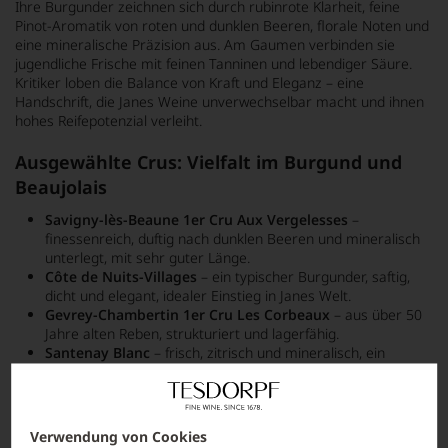
Ihre Burgunder zeichnen sich durch rubinrote Klarheit, feine
Pinot-Aromatik von roten und dunklen Beeren, florale Noten und
eine mineralische Präzision aus. Am Gaumen verbinden sie
jugendliche Frische mit feinen Tanninen und lebendiger Säure.
Kritiker loben die Balance von Kraft und Eleganz – eine
Handschrift, die Janes Weine unverwechselbar macht und ihnen
hohes Reifepotenzial verleiht.
Ausgewählte Crus: Vielfalt im Burgund und
Beaujolais
Savigny-lès-Beaune 1er Cru Aux Vergelesses
–
finessenreich, duftig nach dunklen Beeren und mineralisch
unterlegt, mit sehr guter Länge.
Côte de Nuits-Villages
– ein typischer Burgunder, saftig,
dicht und elegant, idealer Einstieg in Janes Welt.
Gevrey-Chambertin 1er Cru Les Corbeaux
– aus über 50
Jahre alten Reben, strukturiert und lagerfähig.
Santenay Blanc
– frisch, zitrisch und mineralisch, ein
seltener Weißwein im Sortiment.
Fleurie La Madone
(Beaujolais) – von bis zu 95 Jahre alten
Buschreben, saftig, würzig und mit animierender Frucht.
Verwendung von Cookies