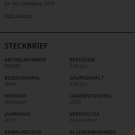
für den Jahrgang 2019
Mehr erfahren
99–100 Punkte:
Tesdorpf
Der
Name
STECKBRIEF
Tesdorpf
95–98 Punkte:
steht
für
ARTIKELNUMMER
RESTSÜSSE
»Fine
866680
2,35 g/L
90–94 Punkte:
Wine«,
für
BEZEICHNUNG
SÄUREGEHALT
die
Wein
5,28 g/L
edlen
85–89 Punkte:
Weine
WEINART
LAGERPOTENTIAL
der
Weißwein
2030
Welt,
wie
JAHRGANG
VERSCHLUSS
kaum
2019
Naturkorken
Unter 85 Punkte:
ein
anderer.
ANBAUREGION
ALLERGENHINWEIS
Das