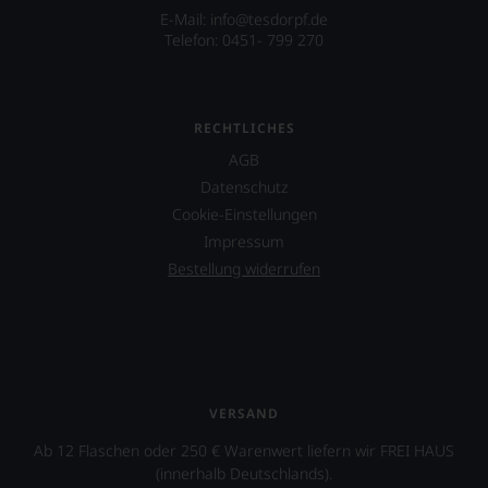
Ihnen
E-Mail: info@tesdorpf.de
auf
Telefon: 0451- 799 270
diesem
Weg
eine
weitere
RECHTLICHES
Hilfe
an
AGB
die
Datenschutz
Hand
Cookie-Einstellungen
geben
zu
Impressum
können,
Bestellung widerrufen
den
richtigen
Wein
zu
finden.
VERSAND
Ab 12 Flaschen oder 250 € Warenwert liefern wir FREI HAUS
(innerhalb Deutschlands).