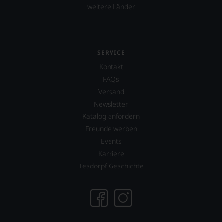
fortan
weitere Länder
an
jedem
Wein
auch
unsere
SERVICE
Tesdorpf-
Kontakt
Bewertung.
Wir
FAQs
beurteilen
Versand
unsere
Newsletter
Weine
nach
Katalog anfordern
dem
Freunde werben
bekannten
Events
und
bewährten
Karriere
100-
Tesdorpf Geschichte
Punkte-
System.
Wir
freuen
uns
sehr