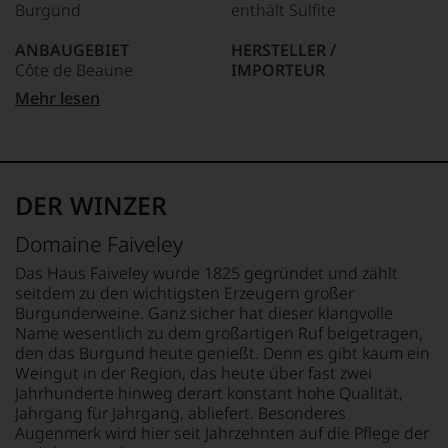
Burgund
enthält Sulfite
dokumentieren
wir
ANBAUGEBIET
HERSTELLER /
auch
Côte de Beaune
IMPORTEUR
und
gerade
Domaine Faiveley, 21700
Mehr lesen
mit
APPELLATION
Nuits-Saint-Geroges -
Bewertungen
Chassagne-Montrachet
France
und
Medaillen
REBSORTEN
LAND
renommierter
100% Chardonnay
Frankreich
DER WINZER
Weinjournalisten
oder
TRINKTEMPERATUR
FLASCHENGRÖSSE
Domaine Faiveley
Fachpublikationen
8 °C
0,75 L
in
Das Haus Faiveley wurde 1825 gegründet und zählt
unseren
ALKOHOLGEHALT
GESCHMACK
seitdem zu den wichtigsten Erzeugern großer
Aussendungen
13,5 % Vol.
trocken
Burgunderweine. Ganz sicher hat dieser klangvolle
oder
Name wesentlich zu dem großartigen Ruf beigetragen,
in
den das Burgund heute genießt. Denn es gibt kaum ein
unserem
Weingut in der Region, das heute über fast zwei
Webshop,
Jahrhunderte hinweg derart konstant hohe Qualität,
um
zu
Jahrgang für Jahrgang, abliefert. Besonderes
unterstreichen,
Augenmerk wird hier seit Jahrzehnten auf die Pflege der