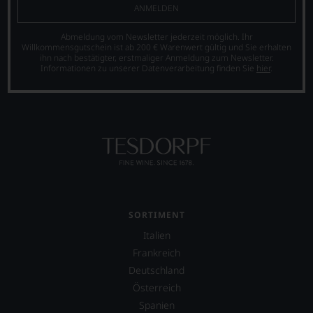
was
ANMELDEN
für
einen
Abmeldung vom Newsletter jederzeit möglich. Ihr
Wein
Willkommensgutschein ist ab 200 € Warenwert gültig und Sie erhalten
Sie
ihn nach bestätigter, erstmaliger Anmeldung zum Newsletter.
Informationen zu unserer Datenverarbeitung finden Sie
hier
.
hier
genießen
können.
Natürlich
müssen
Sie
in
Zukunft
auf
R.
Parker
SORTIMENT
&
Italien
Co,
nicht
Frankreich
verzichten,
Deutschland
aber
Österreich
Sie
finden
Spanien