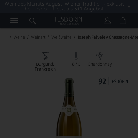
Wein des Monats August: Wiener Tradition - exklusiv
bei Tesdorpf! Jetzt als 5+1 Angebot!
Weine
Weinart
Weißweine
Joseph Faiveley Chassagne-Mo
Burgund
8 °C
Chardonnay
Frankreich