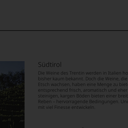
lektion
.
t
ndsmitglied
.
ellt,
in
Südtirol
et
Die Weine des Trentin werden in Italien ho
bisher kaum bekannt. Doch die Weine, die 
rpunkt
Etsch wachsen, haben eine Menge zu bieten
tung
entsprechend frisch, aromatisch und eher
steinigen, kargen Böden bieten einer brei
llziehbar
t
Reben – hervorragende Bedingungen. Und 
mit viel Finesse entwickeln.
ich,
geht.