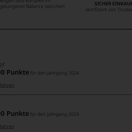
gewogen und komplex im
SICHER EINKAU
 gelungener Balance zwischen
zertifiziert von Trust
pf
00 Punkte
für den Jahrgang 2024
fahren
 Punkte:
pf
00 Punkte
für den Jahrgang 2024
pf
Punkte:
fahren