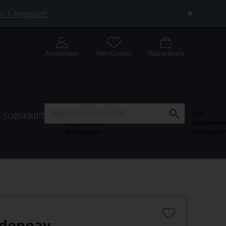
 5+1 Angebot!
Anmelden
Merkzettel
Warenkorb
Subskription
Sale
SUBSKRIPTION
WEIN-JOURNAL
SALE
Untermenü
Untermen
aufklappen
aufklappe
rdonnay