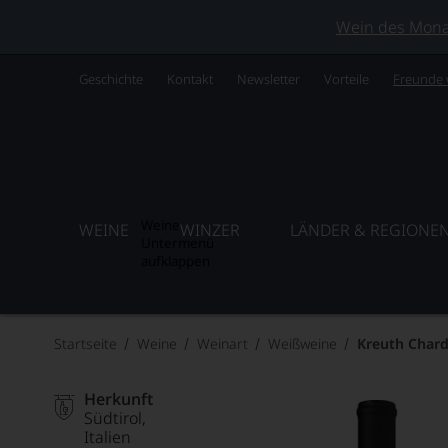
Wein des Monats
Geschichte
Kontakt
Newsletter
Vorteile
Freunde
Weine
WEINE
WINZER
LÄNDER & REGIONE
Untermenü
aufklappen
Startseite
Weine
Weinart
Weißweine
Kreuth Char
Herkunft
Südtirol
Italien