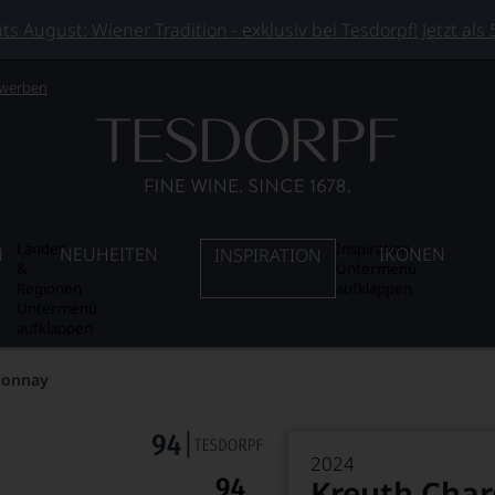
 August: Wiener Tradition - exklusiv bei Tesdorpf! Jetzt als
 werben
Länder
Inspiration
N
NEUHEITEN
IKONEN
INSPIRATION
&
Untermenü
Regionen
aufklappen
Untermenü
aufklappen
donnay
2024
Kreuth Cha