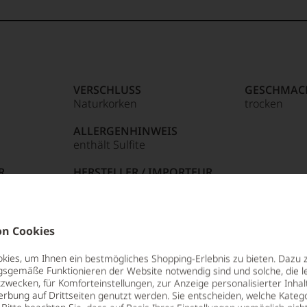
 Punkte:
f
Punkte:
ebhabern
Punkte:
VERSCHLUSS
GESCHMAC
:
Naturkorken
trocken
hmeckern
ermaßen
Punkte:
ALLERGENHINWEIS
e
enthält Sulfite
in
85 Punkte:
r.
R
HERSTELLER / IMPORTEUR
:
"Terlan Kellerei",39018,"Terlan
(BZ)",Italien
entieren
eich
LAND
:
n Cookies
Italien
n.
e
ies, um Ihnen ein bestmögliches Shopping-Erlebnis zu bieten. Dazu 
Punkte:
FLASCHENGRÖSSE
gsgemäße Funktionieren der Website notwendig sind und solche, die le
0,75 L
zwecken, für Komforteinstellungen, zur Anzeige personalisierter Inhal
tungen
erbung auf Drittseiten genutzt werden. Sie entscheiden, welche Katego