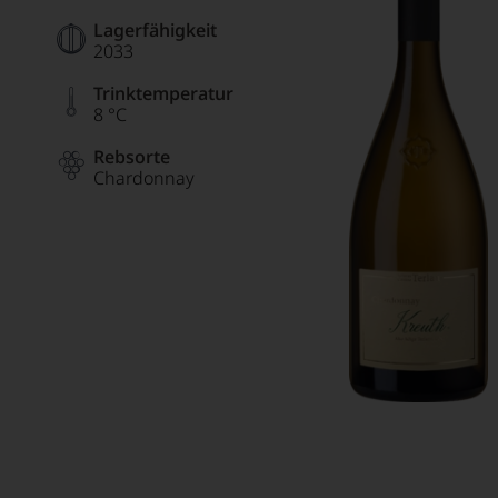
Lagerfähigkeit
2033
Trinktemperatur
8 °C
Rebsorte
Chardonnay