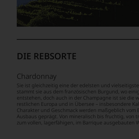
über
Aus
gastro
diese
Trends
Grund
Trendp
haben
aus
wir
dem
beschl
Bereic
Essen
WIR
und
DIE REBSORTE
WERD
Trinken
UNSER
sowie
WEINE
über
AUCH
Chardonnay
Kulinar
SELBS
Reisen,
Sie ist gleichzeitig eine der edelsten und vielseitig
BEWER
stammt sie aus dem französischen Burgund, wo eini
Restau
Wir,
entstehen, doch auch in der Champagne ist sie die wi
Neuer
das
restlichen Europa und in Übersee – insbesondere Kali
und
Expert
Charakter und Geschmack werden maßgeblich vom B
Bars.
Ausbaus geprägt. Von mineralisch bis fruchtig, von t
und
Seit
zum vollen, lagerfähigen, im Barrique ausgebauten Wein
Verkos
seiner
des
Geburt
Hause
richtet