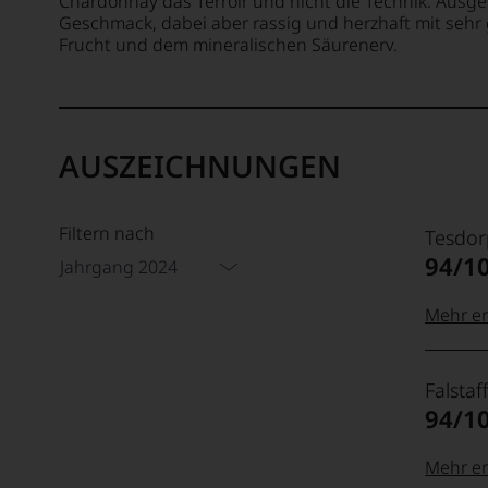
Chardonnay das Terroir und nicht die Technik. Aus
Geschmack, dabei aber rassig und herzhaft mit sehr
Frucht und dem mineralischen Säurenerv.
AUSZEICHNUNGEN
Filtern nach
Tesdor
94/1
Jahrgang 2024
Mehr er
99–100
Tesdor
Falstaff
Der
94/1
Name
Tesdor
95–98 
steht
Mehr er
für