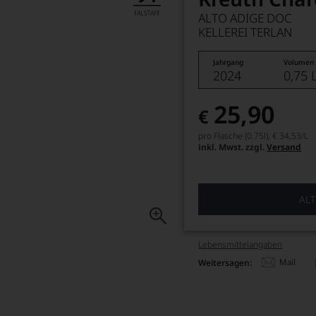
ALTO ADIGE DOC
KELLEREI TERLAN
Jahrgang
Volumen
2024
0,75 
25,90
€
pro Flasche (0.75l),
€ 34,53
/L
inkl. Mwst. zzgl.
Versand
ALT
Lebensmittel­angaben
Mail
Weitersagen: