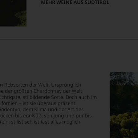
MEHR WEINE AUS SÜDTIROL
nomische
m
,
rodukte,
ossen:
h
EN
,
E
ik-
T
sten Rebsorten der Welt. Ursprünglich
TEN.
ge der größten Chardonnay der Welt
rant-
chtigste, stilbildende Sorte. Doch auch im
öffnungen
fornien – ist sie überaus präsent.
en-
odentyp, dem Klima und der Art des
rocken bis edelsüß, von jung und pur bis
: stilistisch ist fast alles möglich.
tungsteam
sstunde
s