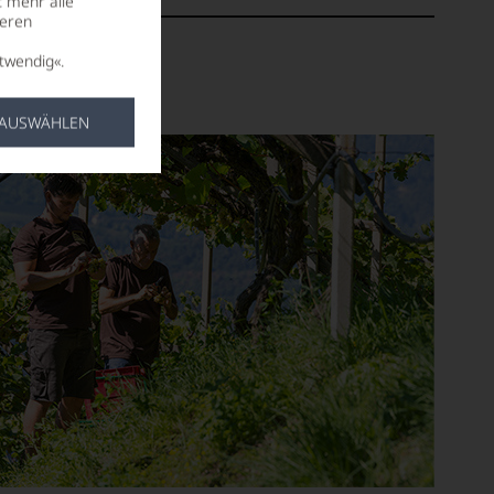
t mehr alle
seren
twendig«.
 AUSWÄHLEN