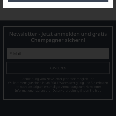
aufgeschlossenen Winzerinnen und Winzern produziert werden.
Newsletter - Jetzt anmelden und gratis
Champagner sichern!
ANMELDEN
Abmeldung vom Newsletter jederzeit möglich. Ihr
Willkommensgutschein ist ab 200 € Warenwert gültig und Sie erhalten
ihn nach bestätigter, erstmaliger Anmeldung zum Newsletter.
Informationen zu unserer Datenverarbeitung finden Sie
hier
.