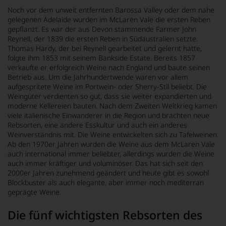
Noch vor dem unweit entfernten Barossa Valley oder dem nahe
gelegenen Adelaide wurden im McLaren Vale die ersten Reben
gepflanzt. Es war der aus Devon stammende Farmer John
Reynell, der 1839 die ersten Reben in Südaustralien setzte.
Thomas Hardy, der bei Reynell gearbeitet und gelernt hatte,
folgte ihm 1853 mit seinem Bankside Estate. Bereits 1857
verkaufte er erfolgreich Weine nach England und baute seinen
Betrieb aus. Um die Jahrhundertwende waren vor allem
aufgespritete Weine im Portwein- oder Sherry-Stil beliebt. Die
Weingüter verdienten so gut, dass sie weiter expandierten und
moderne Kellereien bauten. Nach dem Zweiten Weltkrieg kamen
viele italienische Einwanderer in die Region und brachten neue
Rebsorten, eine andere Esskultur und auch ein anderes
Weinverständnis mit. Die Weine entwickelten sich zu Tafelweinen.
Ab den 1970er Jahren wurden die Weine aus dem McLaren Vale
auch international immer beliebter, allerdings wurden die Weine
auch immer kräftiger und voluminöser. Das hat sich seit den
2000er Jahren zunehmend geändert und heute gibt es sowohl
Blockbuster als auch elegante, aber immer noch mediterran
geprägte Weine.
Die fünf wichtigsten Rebsorten des