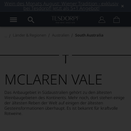
Wein des Monats August: Wiener Tradition - exklusiv
bei Tesdorpf! Jetzt als 5+1 Angebot!
Länder & Regionen
Australien
South Australia
MCLAREN VALE
Das Anbaugebiet in Südaustralien gehört zu den ältesten
Weinbaugebieten des Kontinents. Mehr noch, dort stehen einige
der ältesten Reben der Welt auf einigen der ältesten
Gesteinsformationen überhaupt. Es ist bekannt für kraftvolle
Rotweine.
MEHR LESEN