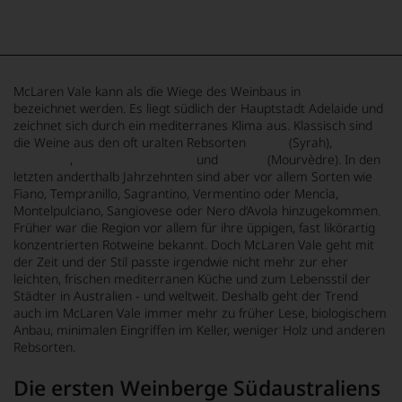
McLaren Vale kann als die Wiege des Weinbaus in
Südaustralien
bezeichnet werden. Es liegt südlich der Hauptstadt Adelaide und
zeichnet sich durch ein mediterranes Klima aus. Klassisch sind
die Weine aus den oft uralten Rebsorten
Shiraz
(Syrah),
Grenache
,
Cabernet Sauvignon
und
Mataro
(Mourvèdre). In den
letzten anderthalb Jahrzehnten sind aber vor allem Sorten wie
Fiano, Tempranillo, Sagrantino, Vermentino oder Mencìa,
Montelpulciano, Sangiovese oder Nero d‘Avola hinzugekommen.
Früher war die Region vor allem für ihre üppigen, fast likörartig
konzentrierten Rotweine bekannt. Doch McLaren Vale geht mit
der Zeit und der Stil passte irgendwie nicht mehr zur eher
leichten, frischen mediterranen Küche und zum Lebensstil der
Städter in Australien - und weltweit. Deshalb geht der Trend
auch im McLaren Vale immer mehr zu früher Lese, biologischem
Anbau, minimalen Eingriffen im Keller, weniger Holz und anderen
Rebsorten.
Die ersten Weinberge Südaustraliens