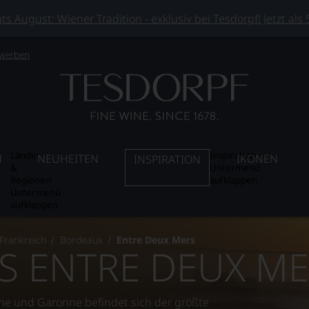
 August: Wiener Tradition - exklusiv bei Tesdorpf! Jetzt als
 werben
Länder
Inspiration
N
NEUHEITEN
IKONEN
INSPIRATION
&
Untermenü
Regionen
aufklappen
Untermenü
aufklappen
Frankreich
Bordeaux
Entre Deux Mers
S ENTRE DEUX M
e und Garonne befindet sich der größte