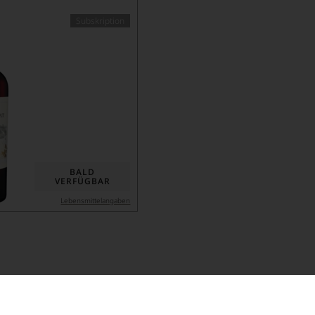
Subskription
BALD
VERFÜGBAR
Lebensmittel­angaben