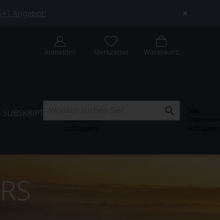
 5+1 Angebot!
Anmelden
Merkzettel
Warenkorb
Subskription
Sale
SUBSKRIPTION
WEIN-JOURNAL
SALE
Untermenü
Untermen
aufklappen
aufklappe
ERS