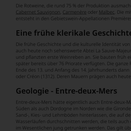
Die Rotweine, die rund 75 % der Produktion ausmach
Cabernet Sauvignon
,
Carmenère
oder
Malbec
. Die m
entsteht in den Gebietswein-Appellationen Première
Eine frühe klerikale Geschich
Die frühe Geschichte und die kulturelle Identität v
auch heute noch sehenswerte Abtei La Sauve-Majeure
und pflanzten erste Weinreben an. Sie bauten früh ei
später bereits über 76 Priorate verfügten. Die ganze
Ende des 13. und Anfang des 14. Jahrhunderts dann 
oder Créon (1312). Deren Mauern prägen auch heute
Geologie - Entre-deux-Mers
Entre-deux-Mers hätte eigentlich auch Entre-deux-M
Süden als auch Dordogne im Norden wie die Gironde, 
Sand-, Kies- und Lehmböden hinterlassen, die auf den
Wasserläufen durchschnitten werden, die teils auch 
im Wesentlichen jung getrunken werden. Das gilt üb