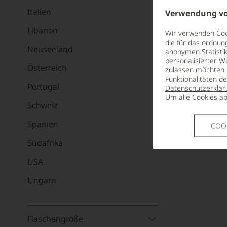
Italien
Verwendung vo
Libanon
Wir verwenden Cook
die für das ordnun
Neuseeland
anonymen Statistik
personalisierter W
Österreich
zulassen möchten. 
Funktionalitäten d
Portugal
Datenschutzerklär
Um alle Cookies ab
Schweiz
Spanien
COO
Südafrika
USA
Ungarn
Flaschengröße