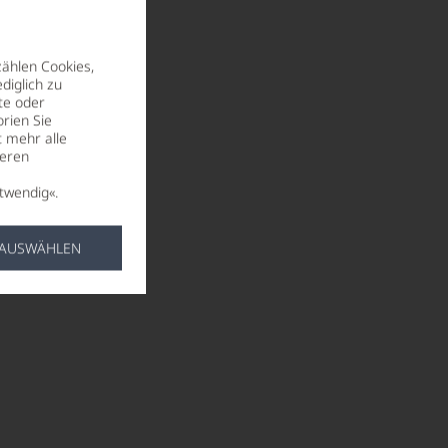
zählen Cookies,
diglich zu
te oder
rien Sie
t mehr alle
seren
twendig«.
 AUSWÄHLEN