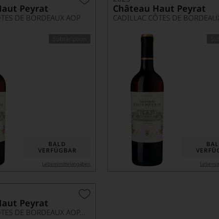
aut Peyrat
Château Haut Peyrat
ÔTES DE BORDEAUX AOP
Subskription
Su
BALD
BA
VERFÜGBAR
VERFÜ
Lebensmittel­angaben
Lebensm
aut Peyrat
CADILLAC CÔTES DE BORDEAUX AOP, DOPPELMAGNUM