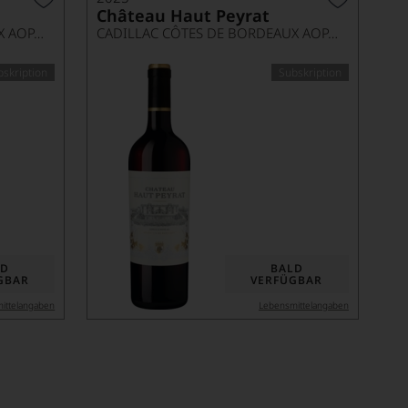
Château Haut Peyrat
CADILLAC CÔTES DE BORDEAUX AOP, IMPÉRIALE
CADILLAC CÔTES DE BORDEAUX AOP, MAGNUM
bskription
Subskription
LD
BALD
GBAR
VERFÜGBAR
ittel­angaben
Lebensmittel­angaben