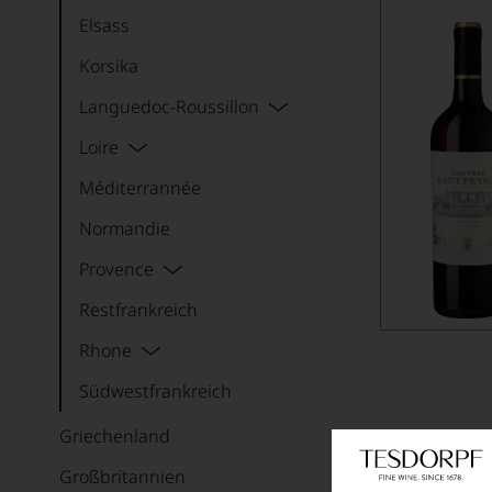
Elsass
Korsika
Languedoc-Roussillon
Loire
Méditerrannée
Normandie
Provence
Restfrankreich
Rhone
Südwestfrankreich
Griechenland
Großbritannien