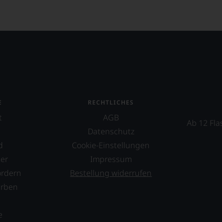
E
RECHTLICHES
t
AGB
Ab 12 Fla
Datenschutz
d
Cookie-Einstellungen
er
Impressum
ordern
Bestellung widerrufen
erben
s
e