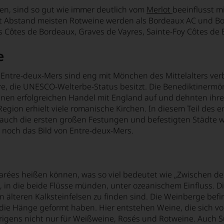
en, sind so gut wie immer deutlich vom
Merlot
beeinflusst m
it Abstand meisten Rotweine werden als Bordeaux AC und Bord
s Côtes de Bordeaux, Graves de Vayres, Sainte-Foy Côtes de
te
on Entre-deux-Mers sind eng mit Mönchen des Mittelalters ve
, die UNESCO-Welterbe-Status besitzt. Die Benediktinermön
nen erfolgreichen Handel mit England auf und dehnten ihren 
 Region erhielt viele romanische Kirchen. In diesem Teil de
auch die ersten großen Festungen und befestigten Städte wi
 noch das Bild von Entre-deux-Mers.
arées heißen können, was so viel bedeutet wie „Zwischen de
in die beide Flüsse münden, unter ozeanischem Einfluss. Di
 älteren Kalksteinfelsen zu finden sind. Die Weinberge befi
die Hänge geformt haben. Hier entstehen Weine, die sich vo
rigens nicht nur für Weißweine, Rosés und Rotweine. Auch 