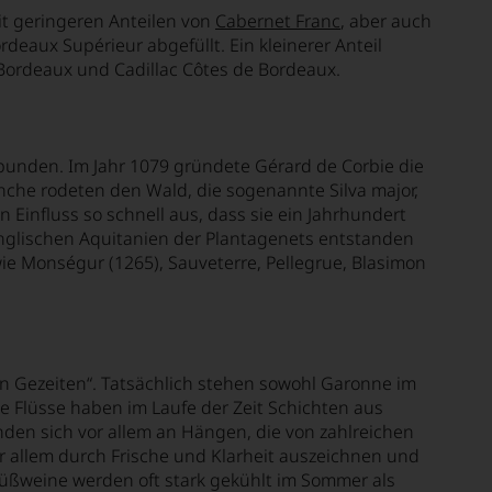
it geringeren Anteilen von
Cabernet Franc
, aber auch
eaux Supérieur abgefüllt. Ein kleinerer Anteil
 Bordeaux und Cadillac Côtes de Bordeaux.
rbunden. Im Jahr 1079 gründete Gérard de Corbie die
che rodeten den Wald, die sogenannte Silva major,
Einfluss so schnell aus, dass sie ein Jahrhundert
s englischen Aquitanien der Plantagenets entstanden
e Monségur (1265), Sauveterre, Pellegrue, Blasimon
n Gezeiten“. Tatsächlich stehen sowohl Garonne im
e Flüsse haben im Laufe der Zeit Schichten aus
nden sich vor allem an Hängen, die von zahlreichen
r allem durch Frische und Klarheit auszeichnen und
Süßweine werden oft stark gekühlt im Sommer als