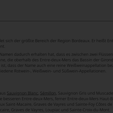
 sich der größte Bereich der Region Bordeaux. Er heißt Ent
ant.
amen dadurch erhalten hat, dass es zwischen zwei Flüssen li
nne, die oberhalb des Entre-deux-Mers das Bassin der Giron
ist, dass der Name auch eine reine Weißweinappellation beze
schiedene Rotwein-, Weißwein- und Süßwein-Appellationen.
 aus
Sauvignon Blanc
,
Sémillon
, Sauvignon Gris und Muscadel
 besseren Entre-deux-Mers, ferner Entre-deux-Mers Haut-B
ux Saint-Macaire, Graves de Vayres und Sainte-Foy Côtes 
caire, Graves de Vayres, Loupiac und Sainte-Croix-du-Mont.