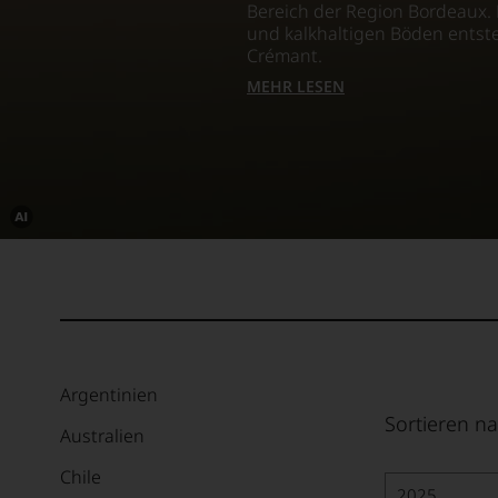
Bereich der Region Bordeaux. 
und kalkhaltigen Böden entste
Crémant.
MEHR LESEN
Dieses
Bild
wurde
mithilfe
von
KI
verändert.
Argentinien
Sortieren na
Australien
Chile
2025