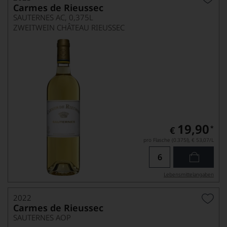
Carmes de Rieussec
SAUTERNES AC, 0,375L
ZWEITWEIN CHÂTEAU RIEUSSEC
19,90
*
€
pro Flasche (0.375l),
€ 53,07
/L
Lebensmittel­angaben
2022
Carmes de Rieussec
SAUTERNES AOP