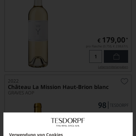
179,00
*
€
pro Flasche (0.75l),
€ 238,67
/L
Lebensmittel­angaben
2022
Château La Mission Haut-Brion blanc
GRAVES AOP
Verwendung von Cookies