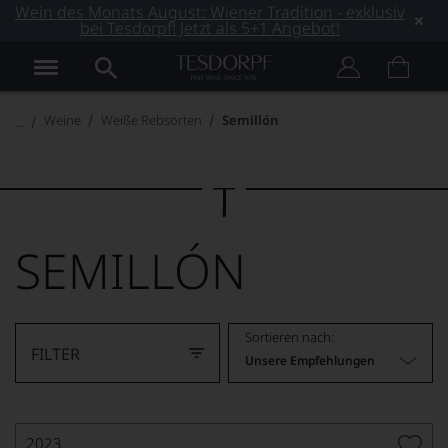
Wein des Monats August: Wiener Tradition - exklusiv
bei Tesdorpf! Jetzt als 5+1 Angebot!
Weine
Weiße Rebsorten
Semillón
SEMILLÓN
Sortieren nach:
FILTER
Unsere Empfehlungen
2023