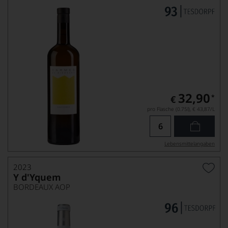
32,90
*
€
pro Flasche (0.75l),
€ 43,87
/L
Lebensmittel­angaben
2023
Y d'Yquem
BORDEAUX AOP