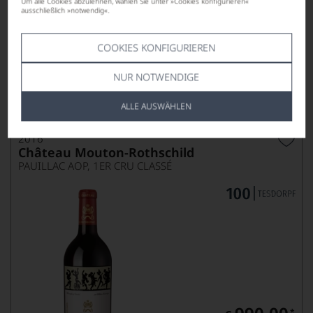
Um alle Cookies abzulehnen, wählen Sie unter »Cookies konfigurieren«
ausschließlich »notwendig«.
nur noch 2 Flaschen verfügbar
169,00
*
€
COOKIES KONFIGURIEREN
pro Flasche (0.75l),
€ 225,33
/L
NUR NOTWENDIGE
ALLE AUSWÄHLEN
Lebensmittel­angaben
2016
Château Mouton-Rothschild
PAUILLAC AOP, 1ER CRU CLASSÉ
*