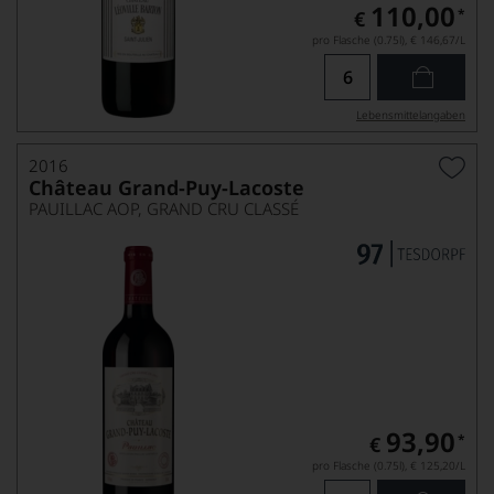
110,00
*
€
pro Flasche (0.75l),
€ 146,67
/L
Lebensmittel­angaben
2016
Château Grand-Puy-Lacoste
PAUILLAC AOP, GRAND CRU CLASSÉ
93,90
*
€
pro Flasche (0.75l),
€ 125,20
/L