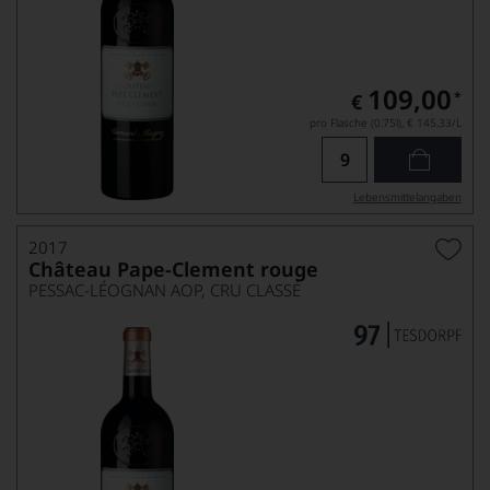
109,00
*
€
pro Flasche (0.75l),
€ 145,33
/L
Lebensmittel­angaben
2017
Château Pape-Clement rouge
PESSAC-LÉOGNAN AOP, CRU CLASSÉ