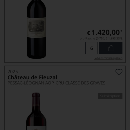
1.420,00
*
€
pro Flasche (0.75l),
€ 1.893,33
/L
Lebensmittel­angaben
2025
Château de Fieuzal
PESSAC-LÉOGNAN AOP, CRU CLASSÉ DES GRAVES
Subskription