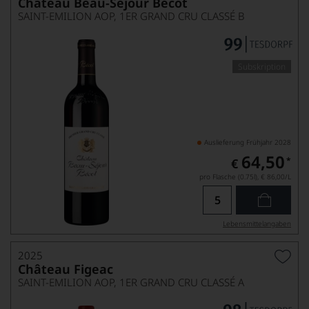
Château Beau-Séjour Bécot
SAINT-EMILION AOP, 1ER GRAND CRU CLASSÉ B
Subskription
Auslieferung Frühjahr 2028
64,50
*
€
pro Flasche (0.75l),
€ 86,00
/L
Lebensmittel­angaben
2025
Château Figeac
SAINT-EMILION AOP, 1ER GRAND CRU CLASSÉ A