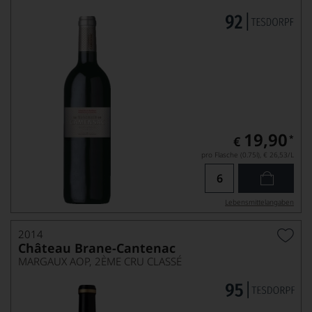
19,90
*
€
pro Flasche (0.75l),
€ 26,53
/L
Lebensmittel­angaben
2014
Château Brane-Cantenac
MARGAUX AOP, 2ÈME CRU CLASSÉ