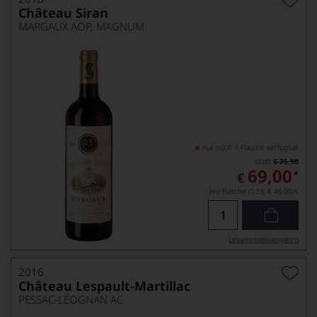
Château Siran
MARGAUX AOP, MAGNUM
nur noch 1 Flasche verfügbar
statt
€ 75,90
69,00
*
€
pro Flasche (1.5l),
€ 46,00
/L
Lebensmittel­angaben
2016
Château Lespault-Martillac
PESSAC-LÉOGNAN AC