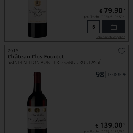
79,90
*
€
pro Flasche (0.75l),
€ 106,53
/L
Lebensmittel­angaben
2018
Château Clos Fourtet
SAINT-EMILION AOP, 1ER GRAND CRU CLASSÉ
139,00
*
€
pro Flasche (0.75l),
€ 185,33
/L