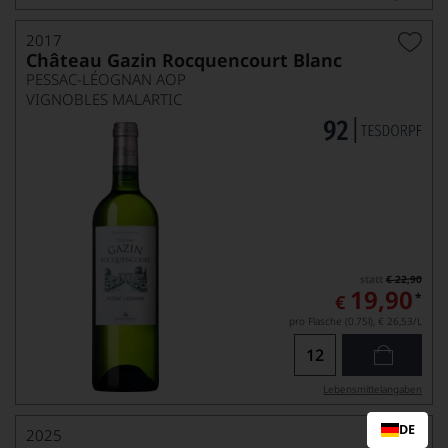
2017
Château Gazin Rocquencourt Blanc
PESSAC-LÉOGNAN AOP
VIGNOBLES MALARTIC
statt
€ 22,90
19,90
*
€
pro Flasche (0.75l),
€ 26,53
/L
Lebensmittel­angaben
DE
2025