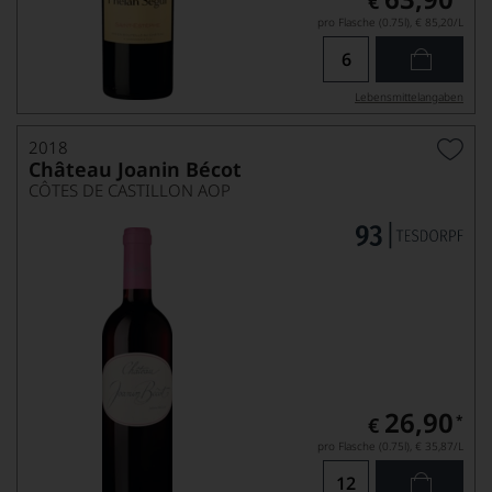
€
pro Flasche (0.75l),
€ 85,20
/L
Lebensmittel­angaben
2018
Château Joanin Bécot
CÔTES DE CASTILLON AOP
26,90
*
€
pro Flasche (0.75l),
€ 35,87
/L