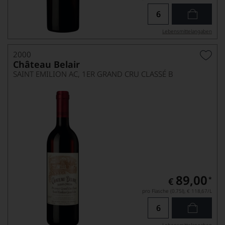
Lebensmittel­angaben
2000
Château Belair
SAINT EMILION AC, 1ER GRAND CRU CLASSÉ B
89,00
*
€
pro Flasche (0.75l),
€ 118,67
/L