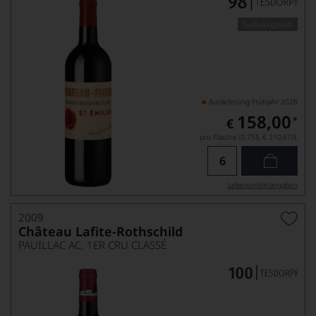
Subskription
Auslieferung Frühjahr 2028
158,00
*
€
pro Flasche (0.75l),
€ 210,67
/L
Lebensmittel­angaben
2009
Château Lafite-Rothschild
PAUILLAC AC, 1ER CRU CLASSÉ