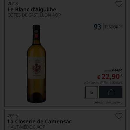
2018
Le Blanc d'Aiguilhe
CÔTES DE CASTILLON AOP
statt
€ 24,90
22,90
*
€
pro Flasche (0.75l),
€ 30,53
/L
Lebensmittel­angaben
2015
La Closerie de Camensac
HAUT-MÉDOC AOP