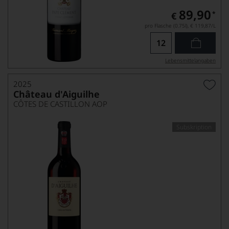
89,90
*
€
pro Flasche (0.75l),
€ 119,87
/L
Lebensmittel­angaben
2025
Château d'Aiguilhe
CÔTES DE CASTILLON AOP
Subskription