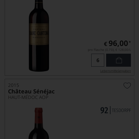
96,00
*
€
pro Flasche (0.75l),
€ 128,00
/L
Lebensmittel­angaben
2015
Château Sénéjac
HAUT-MÉDOC AOP