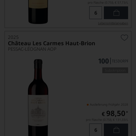
pro Flasche (0.75l),
€ 57,73
/L
Lebensmittel­angaben
2025
Château Les Carmes Haut-Brion
PESSAC-LÉOGNAN AOP
Subskription
Auslieferung Frühjahr 2028
98,50
*
€
pro Flasche (0.75l),
€ 131,33
/L