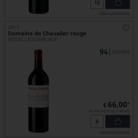
Lebensmittel­angaben
2017
Domaine de Chevalier rouge
PESSAC-LÉOGNAN AOP
66,00
*
€
pro Flasche (0.75l),
€ 88,00
/L
Lebensmittel­angaben