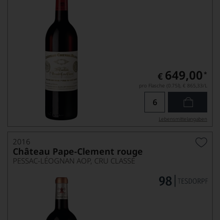
649,00
*
€
pro Flasche (0.75l),
€ 865,33
/L
Lebensmittel­angaben
2016
Château Pape-Clement rouge
PESSAC-LÉOGNAN AOP, CRU CLASSÉ