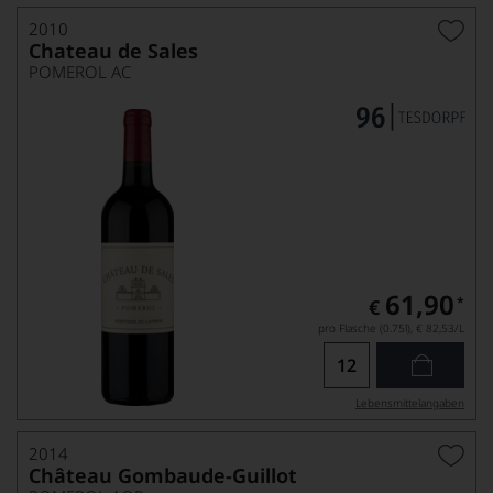
2010
Chateau de Sales
POMEROL AC
61,90
*
€
pro Flasche (0.75l),
€ 82,53
/L
Lebensmittel­angaben
2014
Château Gombaude-Guillot