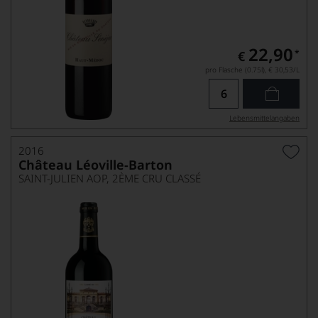
22,90
*
€
pro Flasche (0.75l),
€ 30,53
/L
Lebensmittel­angaben
2016
Château Léoville-Barton
SAINT-JULIEN AOP, 2ÈME CRU CLASSÉ