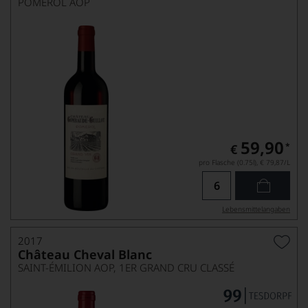
POMEROL AOP
59,90
*
€
pro Flasche (0.75l),
€ 79,87
/L
Lebensmittel­angaben
2017
Château Cheval Blanc
SAINT-ÉMILION AOP, 1ER GRAND CRU CLASSÉ