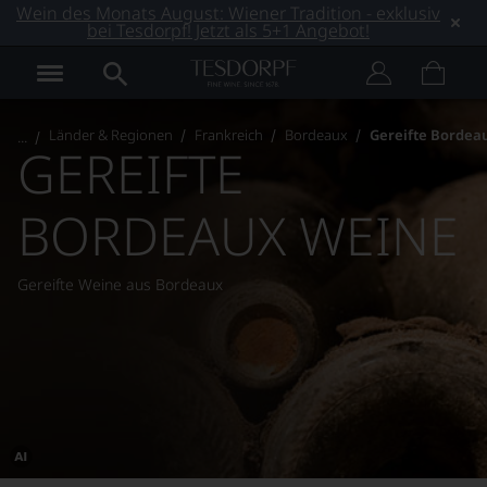
Wein des Monats August: Wiener Tradition - exklusiv
bei Tesdorpf! Jetzt als 5+1 Angebot!
Länder & Regionen
Frankreich
Bordeaux
Gereifte Bordea
GEREIFTE
BORDEAUX WEINE
Gereifte Weine aus Bordeaux
Dieses