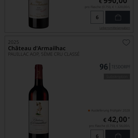
990,00
€
pro Flasche (0.75l),
€ 1.320,00
/L
Lebensmittel­angaben
2025
Château d'Armailhac
PAUILLAC AOP, 5ÈME CRU CLASSÉ
Subskription
Auslieferung Frühjahr 2028
42,00
*
€
pro Flasche (0.75l),
€ 56,00
/L