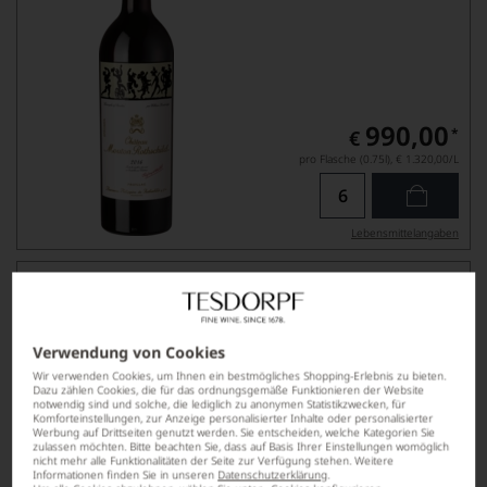
990,00
*
€
pro Flasche (0.75l),
€ 1.320,00
/L
Lebensmittel­angaben
2014
Château Lynch-Bages
PAUILLAC AOP, 5ÈME CRU CLASSÉ
Verwendung von Cookies
Wir verwenden Cookies, um Ihnen ein bestmögliches Shopping-Erlebnis zu bieten.
Dazu zählen Cookies, die für das ordnungsgemäße Funktionieren der Website
notwendig sind und solche, die lediglich zu anonymen Statistikzwecken, für
Komforteinstellungen, zur Anzeige personalisierter Inhalte oder personalisierter
Werbung auf Drittseiten genutzt werden. Sie entscheiden, welche Kategorien Sie
zulassen möchten. Bitte beachten Sie, dass auf Basis Ihrer Einstellungen womöglich
nicht mehr alle Funktionalitäten der Seite zur Verfügung stehen. Weitere
Informationen finden Sie in unseren
Datenschutzerklärung
.