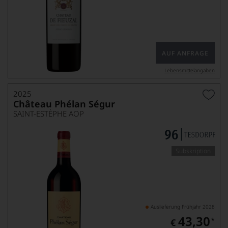
AUF ANFRAGE
Lebensmittel­angaben
2025
Château Phélan Ségur
SAINT-ESTÈPHE AOP
Subskription
Auslieferung Frühjahr 2028
43,30
*
€