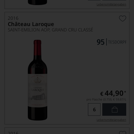
Lebensmittel­angaben
2016
Château Laroque
SAINT-EMILION AOP, GRAND CRU CLASSÉ
44,90
*
€
pro Flasche (0.75l),
€ 59,87
/L
Lebensmittel­angaben
2016