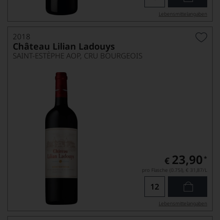
Lebensmittel­angaben
2018
Château Lilian Ladouys
SAINT-ESTÈPHE AOP, CRU BOURGEOIS
23,90
*
€
pro Flasche (0.75l),
€ 31,87
/L
Lebensmittel­angaben