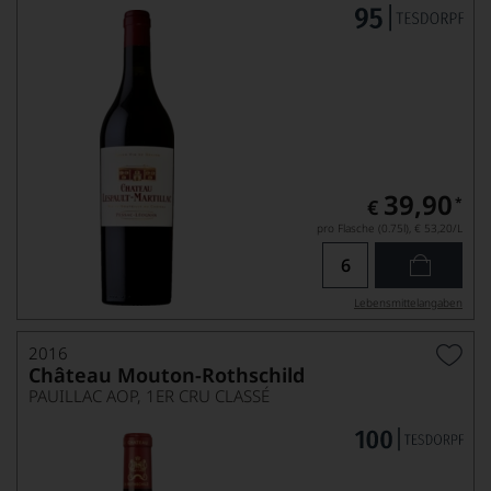
39,90
*
€
pro Flasche (0.75l),
€ 53,20
/L
Lebensmittel­angaben
2016
Château Mouton-Rothschild
PAUILLAC AOP, 1ER CRU CLASSÉ