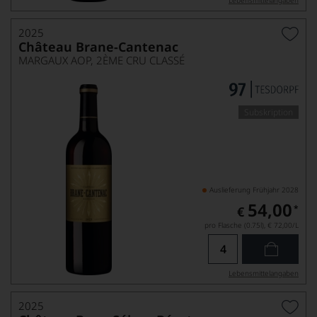
Lebensmittel­angaben
2025
Château Brane-Cantenac
MARGAUX AOP, 2ÈME CRU CLASSÉ
Subskription
Auslieferung Frühjahr 2028
54,00
*
€
pro Flasche (0.75l),
€ 72,00
/L
Lebensmittel­angaben
2025