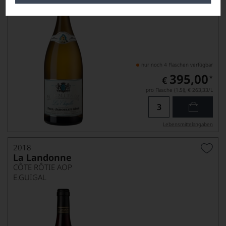
nur noch 4 Flaschen verfügbar
395,00
*
€
pro Flasche (1.5l),
€ 263,33
/L
Lebensmittel­angaben
2018
La Landonne
CÔTE RÔTIE AOP
E.GUIGAL