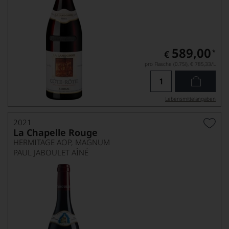
589,00
*
€
pro Flasche (0.75l),
€ 785,33
/L
Lebensmittel­angaben
2021
La Chapelle Rouge
HERMITAGE AOP, MAGNUM
PAUL JABOULET AÎNÉ