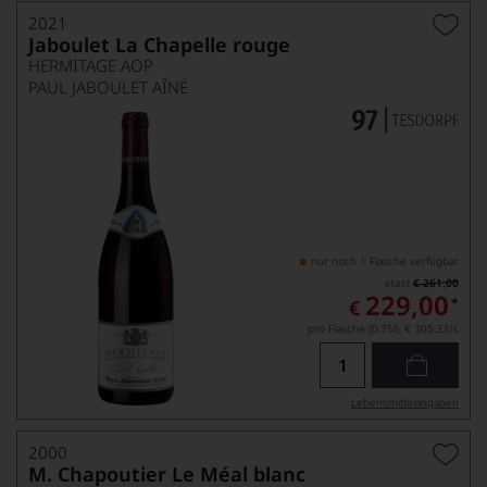
2021
Jaboulet La Chapelle rouge
HERMITAGE AOP
PAUL JABOULET AÎNÉ
nur noch 1 Flasche verfügbar
statt
€ 261,00
229,00
*
€
pro Flasche (0.75l),
€ 305,33
/L
Lebensmittel­angaben
2000
M. Chapoutier Le Méal blanc