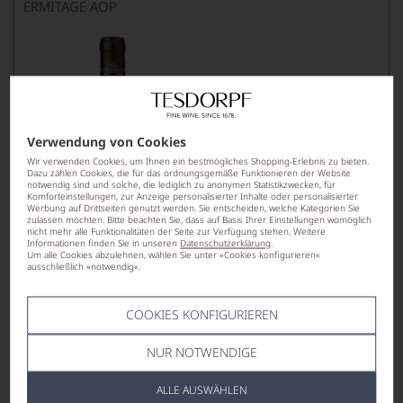
ERMITAGE AOP
Verwendung von Cookies
Wir verwenden Cookies, um Ihnen ein bestmögliches Shopping-Erlebnis zu bieten.
Dazu zählen Cookies, die für das ordnungsgemäße Funktionieren der Website
notwendig sind und solche, die lediglich zu anonymen Statistikzwecken, für
239,00
*
€
Komforteinstellungen, zur Anzeige personalisierter Inhalte oder personalisierter
Werbung auf Drittseiten genutzt werden. Sie entscheiden, welche Kategorien Sie
pro Flasche (0.75l),
€ 318,67
/L
zulassen möchten. Bitte beachten Sie, dass auf Basis Ihrer Einstellungen womöglich
nicht mehr alle Funktionalitäten der Seite zur Verfügung stehen. Weitere
Informationen finden Sie in unseren
Datenschutzerklärung
.
Um alle Cookies abzulehnen, wählen Sie unter »Cookies konfigurieren«
ausschließlich »notwendig«.
Lebensmittel­angaben
COOKIES KONFIGURIEREN
2020
Jaboulet La Chapelle blanc
NUR NOTWENDIGE
HERMITAGE AOP, MAGNUM
ALLE AUSWÄHLEN