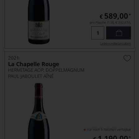
589,00
*
€
pro Flasche (1.5l),
€ 392,67
/L
Lebensmittel­angaben
2021
La Chapelle Rouge
HERMITAGE AOP, DOPPELMAGNUM
PAUL JABOULET AÎNÉ
nur noch 5 Flaschen verfügbar
1.190,00
*