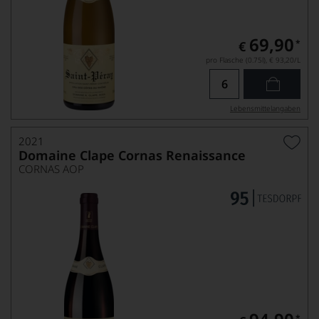
69,90
*
€
pro Flasche (0.75l),
€ 93,20
/L
Lebensmittel­angaben
2021
Domaine Clape Cornas Renaissance
CORNAS AOP
*