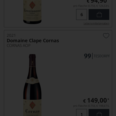
94,90
€
pro Flasche (0.75l),
€ 126,53
/L
Lebensmittel­angaben
2021
Domaine Clape Cornas
CORNAS AOP
149,00
*
€
pro Flasche (0.75l),
€ 198,67
/L