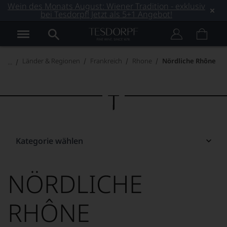
Wein des Monats August: Wiener Tradition - exklusiv
bei Tesdorpf! Jetzt als 5+1 Angebot!
Länder & Regionen
Frankreich
Rhone
Nördliche Rhône
Kategorie wählen
NÖRDLICHE
RHÔNE