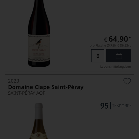
64,90
*
€
pro Flasche (0.75l),
€ 86,53
/L
Lebensmittel­angaben
2023
Domaine Clape Saint-Péray
SAINT-PÉRAY AOP