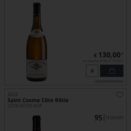
130,00
*
€
pro Flasche (0.75l),
€ 173,33
/L
Lebensmittel­angaben
2022
Saint Cosme Côte Rôtie
CÔTE-RÔTIE AOP