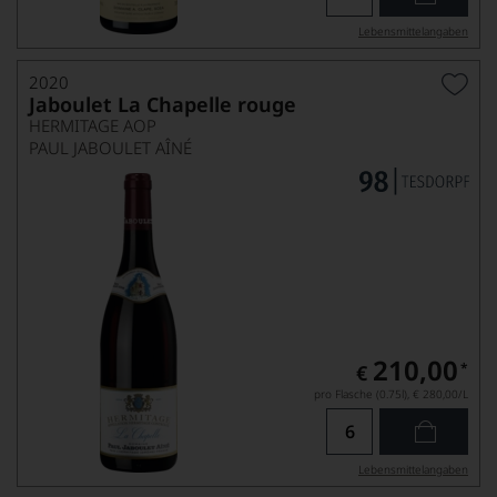
Lebensmittel­angaben
2020
Jaboulet La Chapelle rouge
HERMITAGE AOP
PAUL JABOULET AÎNÉ
210,00
*
€
pro Flasche (0.75l),
€ 280,00
/L
Lebensmittel­angaben