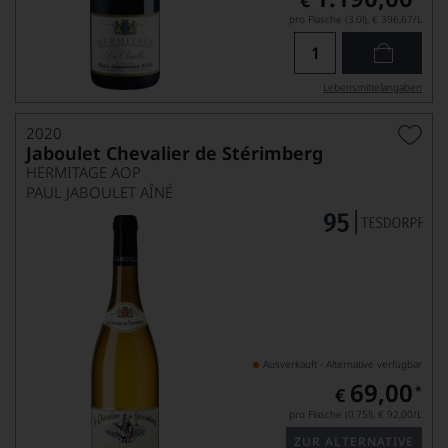
€
pro Flasche (3.0l),
€ 396,67
/L
Lebensmittel­angaben
2020
Jaboulet Chevalier de Stérimberg
HERMITAGE AOP
PAUL JABOULET AÎNÉ
Ausverkauft - Alternative verfügbar
69,00
*
€
pro Flasche (0.75l),
€ 92,00
/L
ZUR ALTERNATIVE