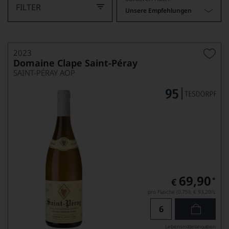
FILTER
Unsere Empfehlungen
2023
Domaine Clape Saint-Péray
SAINT-PÉRAY AOP
69,90
*
€
pro Flasche (0.75l),
€ 93,20
/L
Lebensmittel­angaben