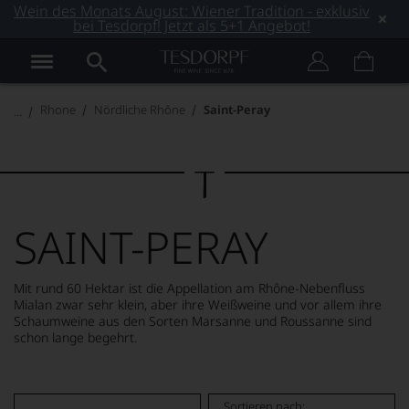
Wein des Monats August: Wiener Tradition - exklusiv
bei Tesdorpf! Jetzt als 5+1 Angebot!
Rhone
Nördliche Rhône
Saint-Peray
SAINT-PERAY
Mit rund 60 Hektar ist die Appellation am Rhône-Nebenfluss
Mialan zwar sehr klein, aber ihre Weißweine und vor allem ihre
Schaumweine aus den Sorten Marsanne und Roussanne sind
schon lange begehrt.
MEHR LESEN
Sortieren nach: