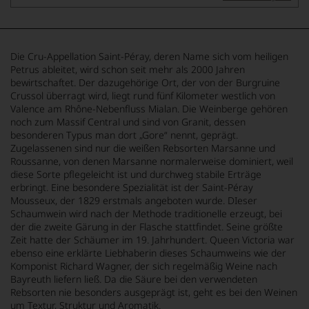
Die Cru-Appellation Saint-Péray, deren Name sich vom heiligen
Petrus ableitet, wird schon seit mehr als 2000 Jahren
bewirtschaftet. Der dazugehörige Ort, der von der Burgruine
Crussol überragt wird, liegt rund fünf Kilometer westlich von
Valence am Rhône-Nebenfluss Mialan. Die Weinberge gehören
noch zum Massif Central und sind von Granit, dessen
besonderen Typus man dort „Gore“ nennt, geprägt.
Zugelassenen sind nur die weißen Rebsorten Marsanne und
Roussanne, von denen Marsanne normalerweise dominiert, weil
diese Sorte pflegeleicht ist und durchweg stabile Erträge
erbringt. Eine besondere Spezialität ist der Saint-Péray
Mousseux, der 1829 erstmals angeboten wurde. DIeser
Schaumwein wird nach der Methode traditionelle erzeugt, bei
der die zweite Gärung in der Flasche stattfindet. Seine größte
Zeit hatte der Schäumer im 19. Jahrhundert. Queen Victoria war
ebenso eine erklärte Liebhaberin dieses Schaumweins wie der
Komponist Richard Wagner, der sich regelmäßig Weine nach
Bayreuth liefern ließ. Da die Säure bei den verwendeten
Rebsorten nie besonders ausgeprägt ist, geht es bei den Weinen
um Textur, Struktur und Aromatik.