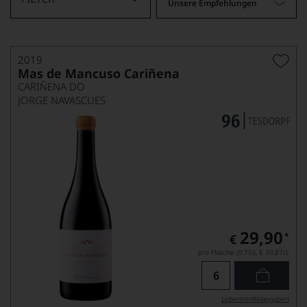
Unsere Empfehlungen
2019
Mas de Mancuso Cariñena
CARIÑENA DO
JORGE NAVASCUES
29,90
*
€
pro Flasche (0.75l),
€ 39,87
/L
Lebensmittel­angaben