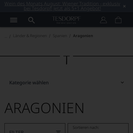
Wein des Monats August: Wiener Tradition - exklusiv
bei Tesdorpf! Jetzt als 5+1 Angebot!
Länder & Regionen
Spanien
Aragonien
Kategorie wählen
ARAGONIEN
Sortieren nach:
FILTER