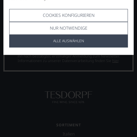
Champagner sichern!
COOKIES KONFIGURIEREN
NUR NOTWENDIGE
ANMELDEN
ALLE AUSWÄHLEN
Abmeldung vom Newsletter jederzeit möglich. Ihr
Willkommensgutschein ist ab 200 € Warenwert gültig und Sie erhalten
ihn nach bestätigter, erstmaliger Anmeldung zum Newsletter.
Informationen zu unserer Datenverarbeitung finden Sie
hier
.
SORTIMENT
Italien