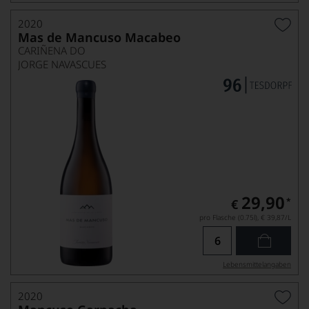
2020
Mas de Mancuso Macabeo
CARIÑENA DO
JORGE NAVASCUES
29,90
*
€
pro Flasche (0.75l),
€ 39,87
/L
Lebensmittel­angaben
2020