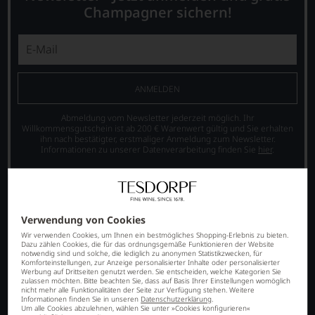
Champagner sichern!
ANMELDEN
Abmeldung vom Newsletter jederzeit möglich. Ihr
Willkommensgutschein ist ab 200 € Warenwert gültig und Sie erhalten
ihn nach bestätigter, erstmaliger Anmeldung zum Newsletter.
Informationen zu unserer Datenverarbeitung finden Sie
hier
.
Verwendung von Cookies
Wir verwenden Cookies, um Ihnen ein bestmögliches Shopping-Erlebnis zu bieten.
Dazu zählen Cookies, die für das ordnungsgemäße Funktionieren der Website
notwendig sind und solche, die lediglich zu anonymen Statistikzwecken, für
Komforteinstellungen, zur Anzeige personalisierter Inhalte oder personalisierter
Werbung auf Drittseiten genutzt werden. Sie entscheiden, welche Kategorien Sie
zulassen möchten. Bitte beachten Sie, dass auf Basis Ihrer Einstellungen womöglich
nicht mehr alle Funktionalitäten der Seite zur Verfügung stehen. Weitere
SORTIMENT
Informationen finden Sie in unseren
Datenschutzerklärung
.
Um alle Cookies abzulehnen, wählen Sie unter »Cookies konfigurieren«