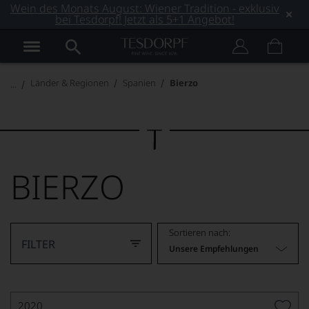
Wein des Monats August: Wiener Tradition - exklusiv
bei Tesdorpf! Jetzt als 5+1 Angebot!
Länder & Regionen
Spanien
Bierzo
BIERZO
Sortieren nach:
FILTER
Unsere Empfehlungen
2020