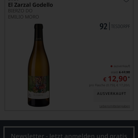
El Zarzal Godello
BIERZO DO
EMILIO MORO
ausverkauft
statt
€ 17,90
12,90
*
€
pro Flasche (0.75l),
€ 17,20
/L
AUSVERKAUFT
Lebensmittel­angaben
Newsletter - Jetzt anmelden und gratis