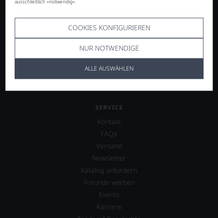
Italien
ausschließlich »notwendig«.
Frankreich
Deutschland
COOKIES KONFIGURIEREN
Österreich
NUR NOTWENDIGE
Spanien
weitere Länder
ALLE AUSWÄHLEN
SERVICE
Kontakt
FAQs
Versand
Newsletter
Katalog anfordern
Freunde werben
Events
Karriere