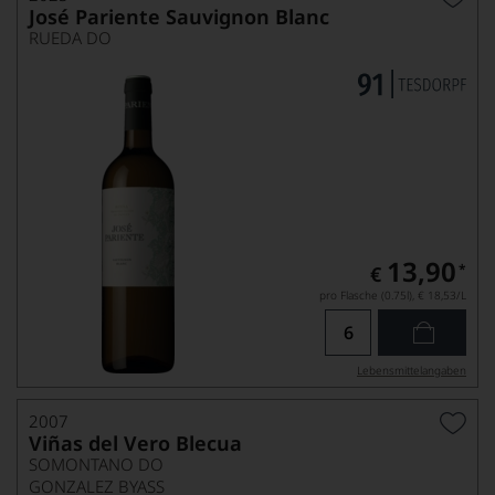
José Pariente Sauvignon Blanc
RUEDA DO
13,90
*
€
pro Flasche (0.75l),
€ 18,53
/L
Lebensmittel­angaben
2007
Viñas del Vero Blecua
SOMONTANO DO
GONZALEZ BYASS