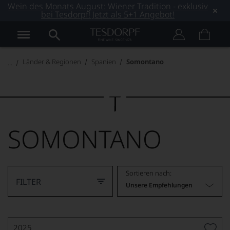
Wein des Monats August: Wiener Tradition - exklusiv
bei Tesdorpf! Jetzt als 5+1 Angebot!
Länder & Regionen
Spanien
Somontano
SOMONTANO
Sortieren nach:
FILTER
Unsere Empfehlungen
2025