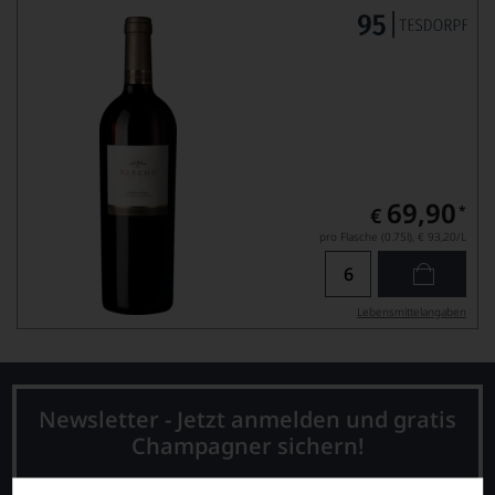
69,90
*
€
pro Flasche (0.75l),
€ 93,20
/L
Lebensmittel­angaben
Newsletter - Jetzt anmelden und gratis
Champagner sichern!