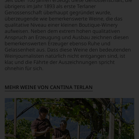
Seit über 100 Jahren erzeugt diese Genossenschaft, die
unseren
LAGERPOTENTIAL
Konservierungsstoffe und
übrigens im Jahr 1893 als erste Terlaner
Aussendungen
2028
Antioxidationsmittel:
Genossenschaft überhaupt gegründet wurde,
oder
SULFITE, Stabilisatoren:
überzeugende wie bemerkenswerte Weine, die das
in
VERSCHLUSS
Gummiarabikum,
qualitative Niveau einer kleinen Boutique-Winery
unserem
Naturkorken
Kaliumpolyaspartat. Unter
aufweisen. Neben dem extrem hohen qualitativen
Webshop,
Schutzatmosphäre
Anspruch an Erzeugung und Ausbau zeichnen diesen
um
ALLERGENHINWEIS
abgefüllt.
zu
bemerkenswerten Erzeuger ebenso Ruhe und
enthält Sulfite
unterstreichen,
Gelassenheit aus. Dass diese Weine den bedeutenden
auf
Weinjournalisten natürlich nicht entgangen sind, ist
welch
HERSTELLER /
klar, und die Fährte der Auszeichnungen spricht
hohem
IMPORTEUR
ohnehin für sich.
Niveau
Kellerei Terlan, 39018
sich
Terlan, Italien
unsere
MEHR WEINE VON CANTINA TERLAN
Weinselektion
bewegt.
Das
aber
genügt
uns
nicht
mehr.
Wir