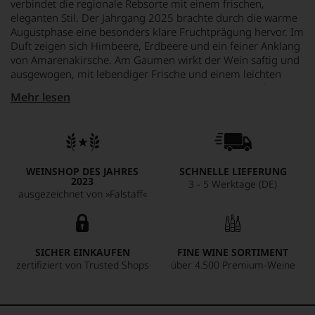
verbindet die regionale Rebsorte mit einem frischen,
eleganten Stil. Der Jahrgang 2025 brachte durch die warme
Augustphase eine besonders klare Fruchtprägung hervor. Im
Duft zeigen sich Himbeere, Erdbeere und ein feiner Anklang
von Amarenakirsche. Am Gaumen wirkt der Wein saftig und
ausgewogen, mit lebendiger Frische und einem leichten
Schmelz. Ein vielseitiger Rosé, der sowohl als Aperitif als
Mehr lesen
auch zu Gerichten wie Rindstatar oder Carpaccio
hervorragend passt.
WEINSHOP DES JAHRES
SCHNELLE LIEFERUNG
2023
3 - 5 Werktage (DE)
ausgezeichnet von »Falstaff«
SICHER EINKAUFEN
FINE WINE SORTIMENT
zertifiziert von Trusted Shops
über 4.500 Premium-Weine