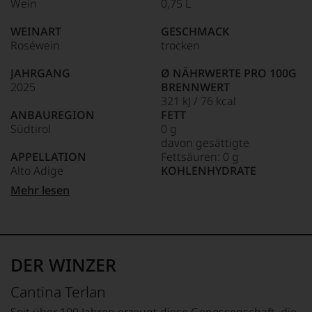
Wein
0,75 L
edlen
85–89 Punkte:
Weine
WEINART
GESCHMACK
der
Roséwein
trocken
Welt,
wie
JAHRGANG
Ø NÄHRWERTE PRO 100G
kaum
2025
BRENNWERT
Unter 85 Punkte:
ein
321 kJ / 76 kcal
anderer.
ANBAUREGION
FETT
Das
Südtirol
0 g
dokumentieren
davon gesättigte
wir
APPELLATION
Fettsäuren: 0 g
auch
Alto Adige
KOHLENHYDRATE
und
gerade
1 g
Mehr lesen
mit
REBSORTEN
davon Zucker: 0 g
Bewertungen
100% Lagrein
EIWEISS
und
0 g
Medaillen
TRINKTEMPERATUR
SALZ
renommierter
8 °C
0 g
DER WINZER
Weinjournalisten
oder
ALKOHOLGEHALT
ZUTATEN
Cantina Terlan
Fachpublikationen
13 % Vol.
Trauben, Rektifiziertes
in
Traubenmostkonzentrat,