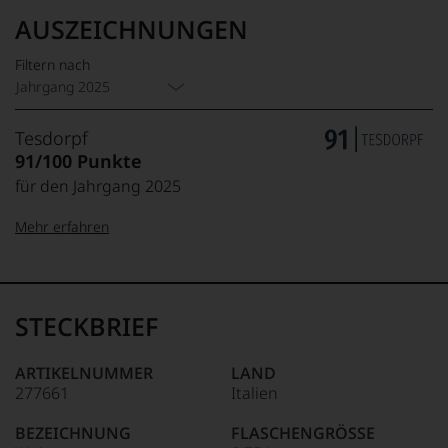
AUSZEICHNUNGEN
Filtern nach
Jahrgang 2025
Tesdorpf
91/100 Punkte
für den Jahrgang 2025
Mehr erfahren
99–100 Punkte:
Tesdorpf
Der
Name
STECKBRIEF
Tesdorpf
95–98 Punkte:
steht
für
ARTIKELNUMMER
LAND
»Fine
277661
Italien
90–94 Punkte:
Wine«,
für
BEZEICHNUNG
FLASCHENGRÖSSE
die