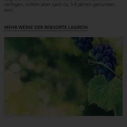
an
verfügen, sollten aber nach ca. 5-8 Jahren getrunken
Stelle
sein.
sich
nur
auf
MEHR WEINE DER REBSORTE LAGREIN
Einschätzungen
einzelner
Kritiker
verlassen
zu
müssen?
Unsere
Bewertungen
spiegeln
das
Ergebnis
unserer
Expertenrunde
wider.
Bitte
beachten
Sie
auch
unsere