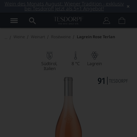
Wein des Monats August: Wiener Tradition - exklusiv
bei Tesdorpf! Jetzt als 5+1 Angebot!
Weine
Weinart
Roséweine
Lagrein Rose Terlan
Südtirol
8 °C
Lagrein
Italien