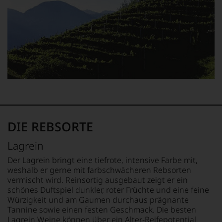
und
Charakteristik.
Und
daraus
ergeben
sich
fundierte
Bewertungen
jedes
einzelnen
Weines.
Warum
also
DIE REBSORTE
sollen
Sie
Lagrein
als
Kunde
Der Lagrein bringt eine tiefrote, intensive Farbe mit,
des
weshalb er gerne mit farbschwächeren Rebsorten
Hauses
vermischt wird. Reinsortig ausgebaut zeigt er ein
nicht
schönes Duftspiel dunkler, roter Früchte und eine feine
davon
Würzigkeit und am Gaumen durchaus prägnante
profitieren,
Tannine sowie einen festen Geschmack. Die besten
statt
Lagrein Weine können über ein Alter-Reifepotential