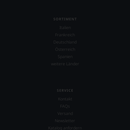
R.
Parker
&
Co,
SORTIMENT
nicht
Italien
verzichten,
Frankreich
aber
Sie
Deutschland
finden
Österreich
fortan
Spanien
an
jedem
weitere Länder
Wein
auch
unsere
Tesdorpf-
Bewertung.
SERVICE
Wir
Kontakt
beurteilen
FAQs
unsere
Weine
Versand
nach
Newsletter
dem
Katalog anfordern
bekannten