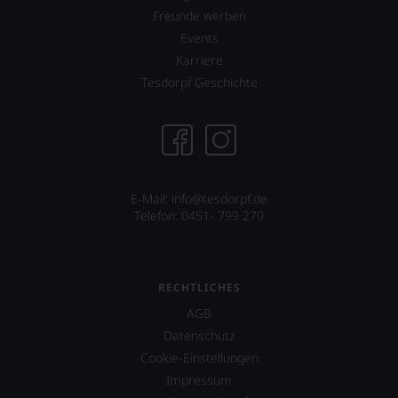
und
Freunde werben
bewährten
Events
100-
Karriere
Punkte-
System.
Tesdorpf Geschichte
Wir
freuen
uns
sehr
Ihnen
auf
E-Mail: info@tesdorpf.de
diesem
Telefon: 0451- 799 270
Weg
eine
weitere
Hilfe
an
RECHTLICHES
die
AGB
Hand
geben
Datenschutz
zu
Cookie-Einstellungen
können,
Impressum
den