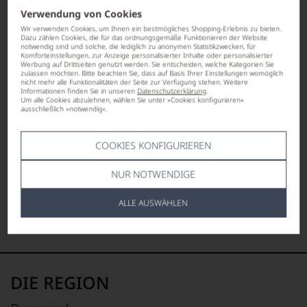
Verwendung von Cookies
Wir verwenden Cookies, um Ihnen ein bestmögliches Shopping-Erlebnis zu bieten.
Dazu zählen Cookies, die für das ordnungsgemäße Funktionieren der Website
notwendig sind und solche, die lediglich zu anonymen Statistikzwecken, für
Komforteinstellungen, zur Anzeige personalisierter Inhalte oder personalisierter
Werbung auf Drittseiten genutzt werden. Sie entscheiden, welche Kategorien Sie
zulassen möchten. Bitte beachten Sie, dass auf Basis Ihrer Einstellungen womöglich
nicht mehr alle Funktionalitäten der Seite zur Verfügung stehen. Weitere
Informationen finden Sie in unseren
Datenschutzerklärung
.
Um alle Cookies abzulehnen, wählen Sie unter »Cookies konfigurieren«
ausschließlich »notwendig«.
COOKIES KONFIGURIEREN
NUR NOTWENDIGE
ALLE AUSWÄHLEN
1
von
2
DIE REGION