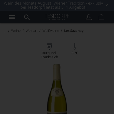
Wein des Monats August: Wiener Tradition - exklusiv
bei Tesdorpf! Jetzt als 5+1 Angebot!
Weine
Weinart
Weißweine
Les Sazenay
Burgund
8 °C
Frankreich