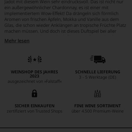
Jadot mit diesem Wein sehr eindrucksvoll. Das ist nicht nur
ein außergewöhnlicher Chardonnay, es ist einer mit
implementiertem Wow-Effekt! Da drängeln sich förmlich
Aromen von frischen Äpfeln, Mokka und Vanille aus dem
Glas, die schon wieder Anklängen an tropische Früchte Platz
machen müssen. Und doch ist dieses Duftspiel bei aller
Intensität typisch burgundisch filigran. Aufbauend auf einem
Mehr lesen
wunderbar integrierten Säurenerv stehen auch am Gaumen
die Noten von Litschi, Mango Mokka und Vanille Schlange.
Ein spannender Chardonnay, absolut beeindruckend, vom
Duft über den Geschmack bis zum Preis. Denn anderswo
müsste man wesentlich tiefer in die Tasche greifen!
WEINSHOP DES JAHRES
SCHNELLE LIEFERUNG
2023
3 - 5 Werktage (DE)
ausgezeichnet von »Falstaff«
SICHER EINKAUFEN
FINE WINE SORTIMENT
zertifiziert von Trusted Shops
über 4.500 Premium-Weine