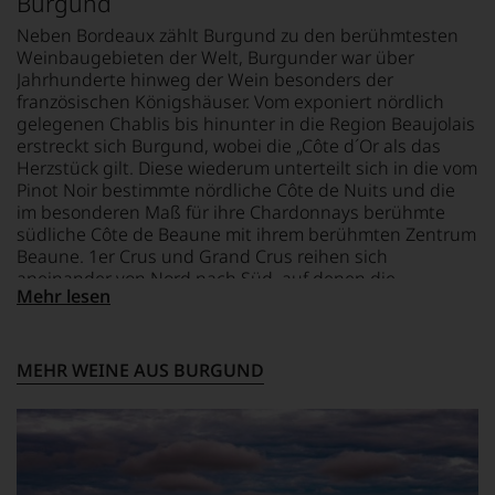
Burgund
Neben Bordeaux zählt Burgund zu den berühmtesten
Weinbaugebieten der Welt, Burgunder war über
Jahrhunderte hinweg der Wein besonders der
französischen Königshäuser. Vom exponiert nördlich
gelegenen Chablis bis hinunter in die Region Beaujolais
erstreckt sich Burgund, wobei die „Côte d´Or als das
Herzstück gilt. Diese wiederum unterteilt sich in die vom
Pinot Noir bestimmte nördliche Côte de Nuits und die
im besonderen Maß für ihre Chardonnays berühmte
südliche Côte de Beaune mit ihrem berühmten Zentrum
Beaune. 1er Crus und Grand Crus reihen sich
aneinander von Nord nach Süd, auf denen die
Mehr lesen
berühmtesten und begehrtesten Weiß- und Rotweine
der Welt wachsen, etwa Legenden wie der La Romanée
oder der weiße Montrachet. Das Klima ist kühl, der
Boden besteht in erster Linie aus Kalk. Im hoch im
MEHR WEINE AUS BURGUND
Norden gelegenen Chablis entsteht darüber hinaus
einer der interessantesten Chardonnay-Weine
überhaupt auf dem einzigartigen Kimmeridge-Kalk,
während der Chardonnay aus dem südlichen Meursault
wesentlich voller und weicher ausfällt. Das Beaujolais