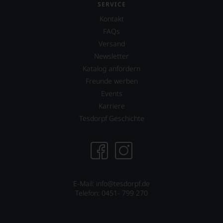
SERVICE
Filmen
uns
wirkte
sehr
Kontakt
James
Ihnen
FAQs
Suckling
auf
Versand
mit,
diesem
etwa
Weg
Newsletter
in
eine
Katalog anfordern
dem
weitere
Freunde werben
Dokumentarfilm
Hilfe
»Blood
an
Events
into
die
Karriere
Wine«
Hand
Tesdorpf Geschichte
seines
geben
Freundes
zu
Maynard
können,
James
den
Keenan
richtigen
von
Wein
der
zu
E-Mail: info@tesdorpf.de
Rockband
finden.
Telefon: 0451- 799 270
Tool
über
dessen