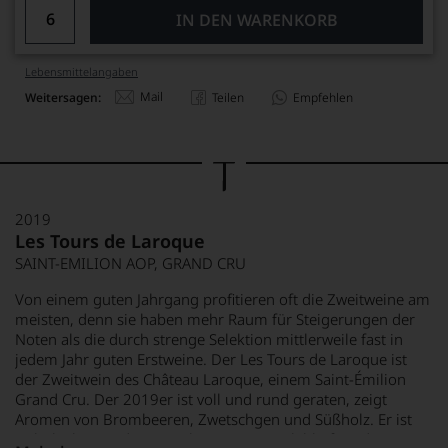
IN DEN WARENKORB
Lebensmittel­angaben
Mail
Weitersagen:
Teilen
Empfehlen
2019
Les Tours de Laroque
SAINT-EMILION AOP, GRAND CRU
Von einem guten Jahrgang profitieren oft die Zweitweine am
meisten, denn sie haben mehr Raum für Steigerungen der
Noten als die durch strenge Selektion mittlerweile fast in
jedem Jahr guten Erstweine. Der Les Tours de Laroque ist
der Zweitwein des Château Laroque, einem Saint-Émilion
Grand Cru. Der 2019er ist voll und rund geraten, zeigt
Aromen von Brombeeren, Zwetschgen und Süßholz. Er ist
vielschichtig und zeigt sich am Gaumen lebhaft und