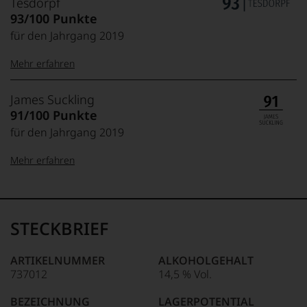
Tesdorpf
93/100 Punkte
für den Jahrgang 2019
Mehr erfahren
99–100 Punkte:
Tesdorpf
James Suckling
Der
91/100 Punkte
Name
für den Jahrgang 2019
Tesdorpf
95–98 Punkte:
steht
Mehr erfahren
für
»Fine
90–94 Punkte:
Wine«,
100-95 Punkte:
James
für
Suckling
die
Der
STECKBRIEF
edlen
85–89 Punkte:
Amerikaner
90 Punkte und
Weine
James
mehr:
der
Suckling,
ARTIKELNUMMER
ALKOHOLGEHALT
Welt,
Jahrgang
737012
14,5 % Vol.
wie
Unter 88
1958,
kaum
Punkte:
zählt
BEZEICHNUNG
LAGERPOTENTIAL
Unter 85 Punkte:
ein