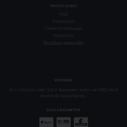
Projekt
eines
RECHTLICHES
Weinguts
AGB
in
Datenschutz
Arizona.
Cookie-Einstellungen
Ebenfalls
Impressum
unterstützt
er
Bestellung widerrufen
das
Projekt
»One
World
One
Wine«,
das
VERSAND
vor
allen
Ab 12 Flaschen oder 250 € Warenwert liefern wir FREI HAUS
Dingen
(innerhalb Deutschlands).
das
Miteinander
ZAHLUNGSARTEN
von
Juden,
Muslimen