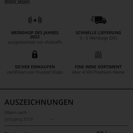
Mehr lesen
energetisch. Tolle Frucht und nahtlos integrierte Tannine
machen ihn zu einem der Zweitwein-Tipps in dem Jahrgang.
WEINSHOP DES JAHRES
SCHNELLE LIEFERUNG
2023
3 - 5 Werktage (DE)
ausgezeichnet von »Falstaff«
SICHER EINKAUFEN
FINE WINE SORTIMENT
zertifiziert von Trusted Shops
über 4.500 Premium-Weine
AUSZEICHNUNGEN
Filtern nach
Jahrgang 2019