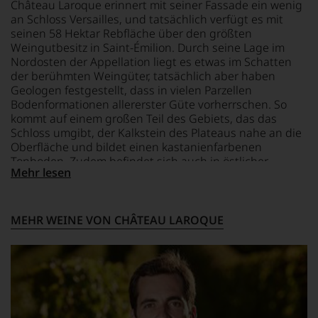
16 °C
zu
Château Laroque erinnert mit seiner Fassade ein wenig
der
unterstreichen,
an Schloss Versailles, und tatsächlich verfügt es mit
Universität
auf
seinen 58 Hektar Rebfläche über den größten
von
welch
Weingutbesitz in Saint-Émilion. Durch seine Lage im
Wisconsin.
hohem
Nordosten der Appellation liegt es etwas im Schatten
Bedingt
Niveau
der berühmten Weingüter, tatsächlich aber haben
durch
sich
Geologen festgestellt, dass in vielen Parzellen
seinen
unsere
Vater
Bodenformationen allererster Güte vorherrschen. So
Weinselektion
wandte
kommt auf einem großen Teil des Gebiets, das das
bewegt.
er
Schloss umgibt, der Kalkstein des Plateaus nahe an die
Das
sich
Oberfläche und bildet einen kastanienfarbenen
aber
aber
Tonboden. Zudem befindet sich auch in östlicher
genügt
vor
Mehr lesen
Richtung eine Schicht aus rotem Ton. Seit David Siure
uns
allen
das Weingut leitet (ab 2015), gehören jedenfalls die fast
nicht
Dingen
ausschließlich aus Merlot komponierten Weine zu den
mehr.
nach
besten Saint-Émilion Grands Crus Classés.
Wir
MEHR WEINE VON CHÂTEAU LAROQUE
1978
haben
zunehmend
festgestellt,
der
dass
Weinwelt
manch
zu.
eine
Ein
Bewertung
entscheidender
schwer