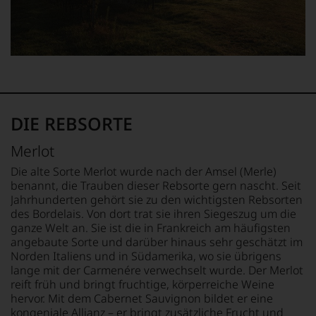
Ab
Bewertungen
1985
jedes
leitete
einzelnen
er
Weines.
das
Warum
Europa-
also
Büro
sollen
des
Sie
Wine
als
DIE REBSORTE
Spectators.
Kunde
Seinen
des
Merlot
Schwerpunkt
Hauses
bildeten
nicht
Die alte Sorte Merlot wurde nach der Amsel (Merle)
die
davon
benannt, die Trauben dieser Rebsorte gern nascht. Seit
Weine
profitieren,
Jahrhunderten gehört sie zu den wichtigsten Rebsorten
aus
statt
des Bordelais. Von dort trat sie ihren Siegeszug um die
Bordeaux
an
ganze Welt an. Sie ist die in Frankreich am häufigsten
und
Stelle
angebaute Sorte und darüber hinaus sehr geschätzt im
Italien,
sich
Norden Italiens und in Südamerika, wo sie übrigens
er
nur
lange mit der Carmenére verwechselt wurde. Der Merlot
schrieb
auf
reift früh und bringt fruchtige, körperreiche Weine
aber
Einschätzungen
hervor. Mit dem Cabernet Sauvignon bildet er eine
auch
einzelner
kongeniale Allianz – er bringt zusätzliche Frucht und
über