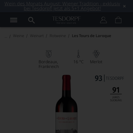
Wein des Monats August: Wiener Tradition - exklusiv
bei Tesdorpf! Jetzt als 5+1 Angebot!
Weine
Weinart
Rotweine
Les Tours de Laroque
Bordeaux
16 °C
Merlot
Frankreich