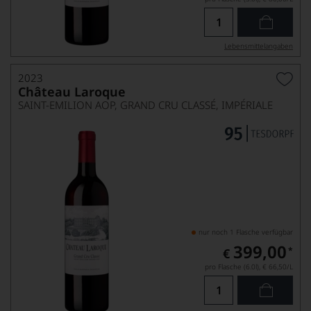
Lebensmittel­angaben
2023
Château Laroque
SAINT-EMILION AOP, GRAND CRU CLASSÉ, IMPÉRIALE
nur noch 1 Flasche verfügbar
399,00
*
€
pro Flasche (6.0l),
€ 66,50
/L