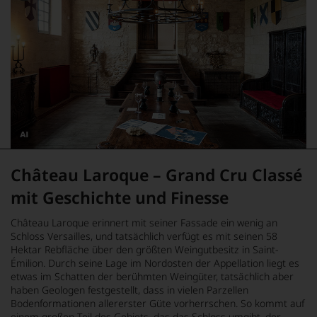
verändert.
Dieses
Bild
Château Laroque – Grand Cru Classé
wurde
mithilfe
von
mit Geschichte und Finesse
KI
verändert.
Château Laroque erinnert mit seiner Fassade ein wenig an
Schloss Versailles, und tatsächlich verfügt es mit seinen 58
Hektar Rebfläche über den größten Weingutbesitz in Saint-
Émilion. Durch seine Lage im Nordosten der Appellation liegt es
etwas im Schatten der berühmten Weingüter, tatsächlich aber
haben Geologen festgestellt, dass in vielen Parzellen
Bodenformationen allererster Güte vorherrschen. So kommt auf
einem großen Teil des Gebiets, das das Schloss umgibt, der