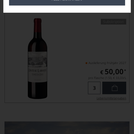
Château Laroque
SAINT-EMILION AOP, GRAND CRU CLASSÉ, MAGNUM
Subskription
Auslieferung Frühjahr 2027
50,00
*
€
pro Flasche (1.5l),
€ 33,33
/L
Lebensmittel­angaben