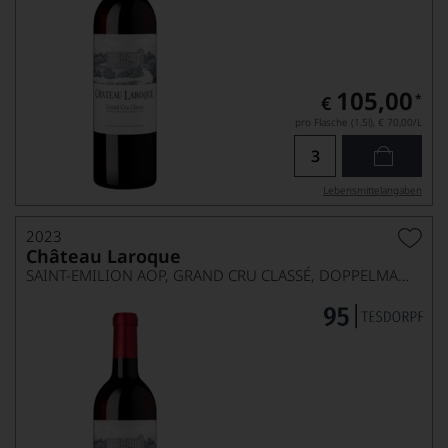
105,00
*
€
pro Flasche (1.5l),
€ 70,00
/L
Lebensmittel­angaben
2023
Château Laroque
SAINT-EMILION AOP, GRAND CRU CLASSÉ, DOPPELMAGNUM