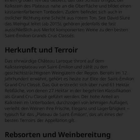
Kalkstein des Plateaus nahe an die Oberfläche und bildet einen
kastanienfarbenen Tonboden. Zudem befindet sich auch in
östlicher Richtung eine Schicht aus rotem Ton. Seit David Siure
das Weingut leitet (ab 2015), gehören jedenfalls die fast
ausschließlich aus Merlot komponierten Weine zu den besten
Saint-Émilion Grands Crus Classés.
Herkunft und Terroir
Das ehrwürdige Château Laroque thront auf dem
Kalksteinplateau von Saint-Émilion und zählt zu den
geschichtsträchtigsten Weingütern der Region. Bereits im 12.
Jahrhundert erwähnt, gehört es heute zur Elite der Saint-Émilion
Grand Cru Classé. Das Gut erstreckt sich über rund 61 Hektar
Rebfläche, von denen 27 Hektar in der begehrten Klassifikation
als Grand Cru Classé geführt werden. Der hohe Anteil an
Kalkstein im Unterboden, durchzogen von lehmigen Auflagen,
verleiht den Weinen ihre Frische, Eleganz und Lagerfähigkeit –
typisch für das „Plateau de Saint-Émilion“, das als eines der
besten Terroirs der Appellation gilt.
Rebsorten und Weinbereitung