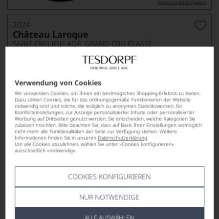
Lebensmittel­angaben
2024
Château Laroque
SAINT-EMILION AOP, GRAND CRU CLASSÉ
Subskription
Verwendung von Cookies
Wir verwenden Cookies, um Ihnen ein bestmögliches Shopping-Erlebnis zu bieten.
Dazu zählen Cookies, die für das ordnungsgemäße Funktionieren der Website
notwendig sind und solche, die lediglich zu anonymen Statistikzwecken, für
Komforteinstellungen, zur Anzeige personalisierter Inhalte oder personalisierter
Werbung auf Drittseiten genutzt werden. Sie entscheiden, welche Kategorien Sie
zulassen möchten. Bitte beachten Sie, dass auf Basis Ihrer Einstellungen womöglich
nicht mehr alle Funktionalitäten der Seite zur Verfügung stehen. Weitere
Auslieferung Frühjahr 2027
Informationen finden Sie in unseren
Datenschutzerklärung
.
23,50
Um alle Cookies abzulehnen, wählen Sie unter »Cookies konfigurieren«
*
€
ausschließlich »notwendig«.
pro Flasche (0.75l),
€ 31,33
/L
COOKIES KONFIGURIEREN
Lebensmittel­angaben
NUR NOTWENDIGE
2024
ALLE AUSWÄHLEN