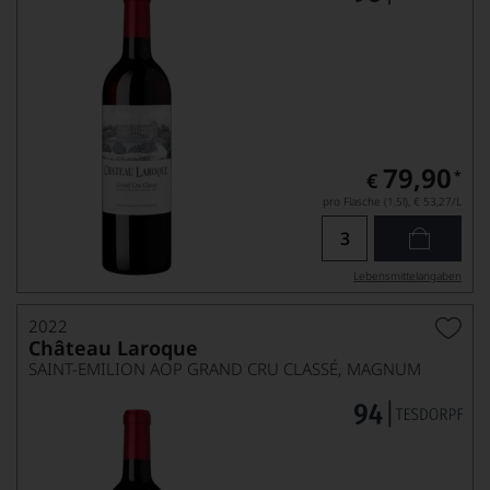
79,90
*
€
pro Flasche (1.5l),
€ 53,27
/L
Lebensmittel­angaben
2022
Château Laroque
SAINT-EMILION AOP GRAND CRU CLASSÉ, MAGNUM