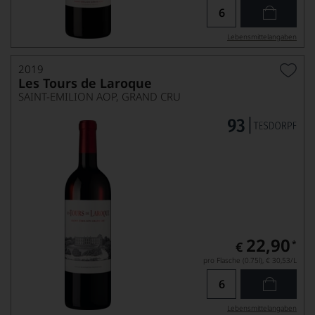
Lebensmittel­angaben
2019
Les Tours de Laroque
SAINT-EMILION AOP, GRAND CRU
22,90
*
€
pro Flasche (0.75l),
€ 30,53
/L
Lebensmittel­angaben