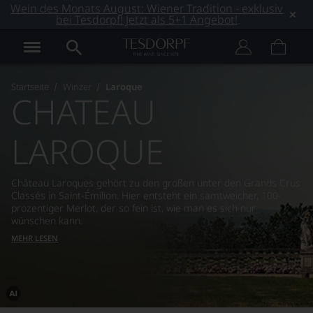
Wein des Monats August: Wiener Tradition - exklusiv
bei Tesdorpf! Jetzt als 5+1 Angebot!
Startseite
Winzer
Laroque
CHATEAU
LAROQUE
Château Laroques gehört zu den großen unter den Grands Crus
Classés in Saint-Émilion. Hier entsteht ein samtweicher, 100-
prozentiger Merlot, der so fein ist, wie man es sich nur
wünschen kann.
MEHR LESEN
Dieses