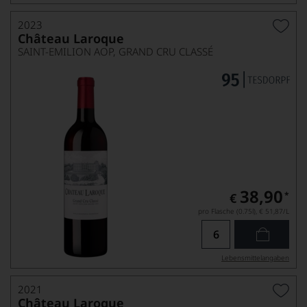
2023
Château Laroque
SAINT-EMILION AOP, GRAND CRU CLASSÉ
38,90
*
€
pro Flasche (0.75l),
€ 51,87
/L
Lebensmittel­angaben
2021
Château Laroque