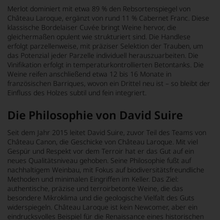
Merlot dominiert mit etwa 89 % den Rebsortenspiegel von
Château Laroque, ergänzt von rund 11 % Cabernet Franc. Diese
klassische Bordelaiser Cuvée bringt Weine hervor, die
gleichermaßen opulent wie strukturiert sind. Die Handlese
erfolgt parzellenweise, mit präziser Selektion der Trauben, um
das Potenzial jeder Parzelle individuell herauszuarbeiten. Die
Vinifikation erfolgt in temperaturkontrollierten Betontanks. Die
Weine reifen anschließend etwa 12 bis 16 Monate in
französischen Barriques, wovon ein Drittel neu ist – so bleibt der
Einfluss des Holzes subtil und fein integriert.
Die Philosophie von David Suire
Seit dem Jahr 2015 leitet David Suire, zuvor Teil des Teams von
Château Canon, die Geschicke von Château Laroque. Mit viel
Gespür und Respekt vor dem Terroir hat er das Gut auf ein
neues Qualitätsniveau gehoben. Seine Philosophie fußt auf
nachhaltigem Weinbau, mit Fokus auf biodiversitätsfreundliche
Methoden und minimalen Eingriffen im Keller. Das Ziel:
authentische, präzise und terroirbetonte Weine, die das
besondere Mikroklima und die geologische Vielfalt des Guts
widerspiegeln. Château Laroque ist kein Newcomer, aber ein
eindrucksvolles Beispiel für die Renaissance eines historischen