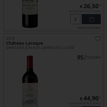
26,50
*
€
pro Flasche (0.75l),
€ 35,33
/L
Lebensmittel­angaben
2016
Château Laroque
SAINT-EMILION AOP, GRAND CRU CLASSÉ
44,90
*
€
pro Flasche (0.75l),
€ 59,87
/L