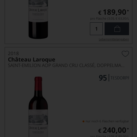
189,90
*
€
pro Flasche (3.0l),
€ 63,30
/L
Lebensmittel­angaben
2018
Château Laroque
SAINT-EMILION AOP GRAND CRU CLASSÉ, DOPPELMAGNUM
nur noch 6 Flaschen verfügbar
240,00
*
€
pro Flasche (3.0l),
€ 80,00
/L