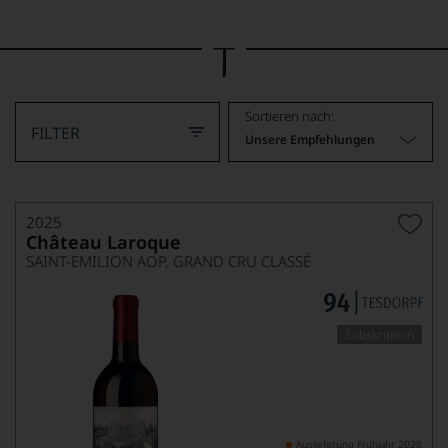
Bild
wurde
mithilfe
von
KI
verändert.
Sortieren nach:
FILTER
Unsere Empfehlungen
2025
Château Laroque
SAINT-EMILION AOP, GRAND CRU CLASSÉ
Subskription
Auslieferung Frühjahr 2028