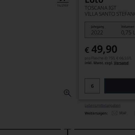
TOSCANA IGT
VILLA SANTO STEFA
Jahrgang
Volumen
2022
0,75 
49,90
€
pro Flasche (0.75l),
€ 66,53
/L
inkl. Mwst. zzgl.
Versand
Lebensmittel­angaben
Mail
Weitersagen: