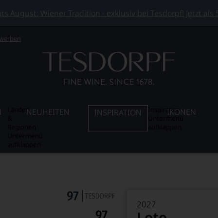
 August: Wiener Tradition - exklusiv bei Tesdorpf! Jetzt als
 werben
Länder
Inspiration
N
NEUHEITEN
IKONEN
INSPIRATION
&
Untermenü
Regionen
aufklappen
Untermenü
aufklappen
2022
Loto