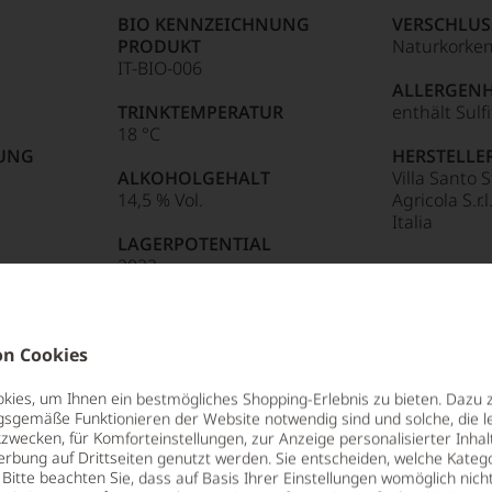
Punkte:
BIO KENNZEICHNUNG
VERSCHLUS
:
PRODUKT
Naturkorke
hmeckern
IT-BIO-006
ermaßen
Punkte:
ALLERGEN
e
TRINKTEMPERATUR
enthält Sulf
in
18 °C
85 Punkte:
r.
NUNG
HERSTELLE
:
ALKOHOLGEHALT
Villa Santo 
14,5 % Vol.
Agricola S.r.
entieren
eich
Italia
LAGERPOTENTIAL
:
2032
n.
e
Punkte:
tungen
n Cookies
len
ies, um Ihnen ein bestmögliches Shopping-Erlebnis zu bieten. Dazu 
ierter
gsgemäße Funktionieren der Website notwendig sind und solche, die le
urnalisten
zwecken, für Komforteinstellungen, zur Anzeige personalisierter Inhal
erbung auf Drittseiten genutzt werden. Sie entscheiden, welche Katego
enstärkste
blikationen
Bitte beachten Sie, dass auf Basis Ihrer Einstellungen womöglich nich
. Im Tal liegt das alte