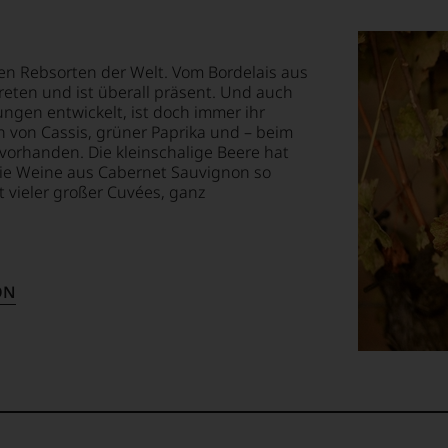
ossen:
h
EN
len Rebsorten der Welt. Vom Bordelais aus
,
E
eten und ist überall präsent. Und auch
gen entwickelt, ist doch immer ihr
 von Cassis, grüner Paprika und – beim
ik-
T
vorhanden. Die kleinschalige Beere hat
die Weine aus Cabernet Sauvignon so
TEN.
rant-
t vieler großer Cuvées, ganz
öffnungen
en-
tungsteam
ON
sstunde
s
pf,
eren
chaftlich,
h
ktiv
npreis