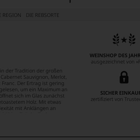
E REGION
DIE REBSORTE
WEINSHOP DES JAHR
ausgezeichnet von »F
in der Tradition der großen
 Cabernet Sauvignon, Merlot,
Franc. Der Ertrag ist gering
n gelesen, um ein Maximum an
SICHER EINKAU
öffnet sich im Glas zunächst
zertifiziert von Trust
toastetem Holz. Mit etwas
lexität mit Anklängen an
m kühlen Teil der Toskana
umen mit stabilen Tanninen
pressiver Würze überzeugt.
der Wein schon jetzt
s formuliert: eine Wein-