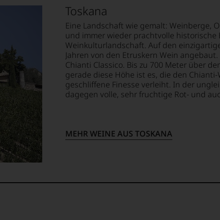
Toskana
Eine Landschaft wie gemalt: Weinberge, Ol
.
und immer wieder prachtvolle historische B
Weinkulturlandschaft. Auf den einzigarti
ellt,
in
Jahren von den Etruskern Wein angebaut. 
et
Chianti Classico. Bis zu 700 Meter über 
gerade diese Höhe ist es, die den Chiant
rpunkt
geschliffene Finesse verleiht. In der u
tung
dagegen volle, sehr fruchtige Rot- und a
llziehbar
t
MEHR WEINE AUS TOSKANA
ich,
geht.
nomische
m
,
rodukte,