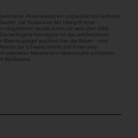
ivenhaine, Pinienwälder, ein unglaubliches Farbspiel
auten. Die Toskana ist der Inbegriff einer
gen Hügelketten wurde schon vor weit über 2000
Die wichtigste Kernregion ist das weltberühmte
dem Meeresspiegel wachsen hier die Reben – und
i-Weinen die Schwere nimmt und ihnen eine
ngleich wärmeren Maremma in Meeresnähe entstehen
uch Weißweine.