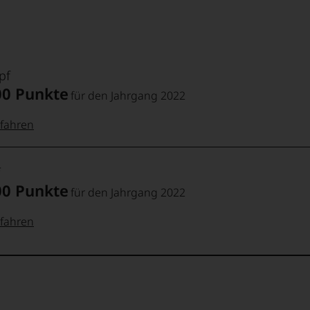
v bereits im Olymp angekommen
ch preislich auf das Niveau
pf
00 Punkte
für den Jahrgang 2022
fahren
 Punkte:
pf
00 Punkte
für den Jahrgang 2022
pf
Punkte:
fahren
 Punkte:
f
Punkte:
ebhabern