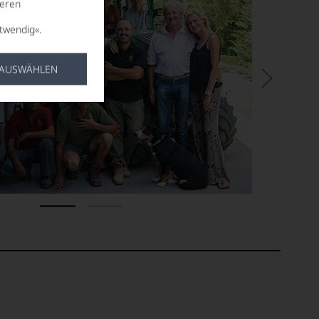
seren
twendig«.
 AUSWÄHLEN