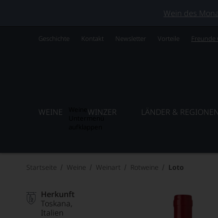
Wein des Monats
Geschichte
Kontakt
Newsletter
Vorteile
Freunde
Weine
WEINE
WINZER
LÄNDER & REGIONE
Untermenü
aufklappen
Startseite
Weine
Weinart
Rotweine
Loto
Herkunft
Toskana
Italien