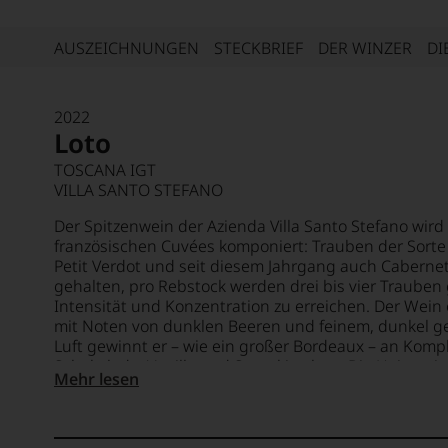
AUSZEICHNUNGEN
STECKBRIEF
DER WINZER
DI
2022
Loto
TOSCANA IGT
VILLA SANTO STEFANO
Der Spitzenwein der Azienda Villa Santo Stefano wird 
französischen Cuvées komponiert: Trauben der Sorte
Petit Verdot und seit diesem Jahrgang auch Cabernet 
gehalten, pro Rebstock werden drei bis vier Traube
Intensität und Konzentration zu erreichen. Der Wein 
mit Noten von dunklen Beeren und feinem, dunkel ge
Luft gewinnt er – wie ein großer Bordeaux – an Komp
Schokolade, Vanille und Sauerkirschen. Die Heimat i
Mehr lesen
sorgt für nächtliche Kühle, weshalb der Loto am Ga
und aromatischer Eleganz, mit kühler Frucht und ex
Das Aroma bleibt und bleibt am Gaumen und obwohl 
fantastisch ist, kann er noch viele Jahre liegen. Ander