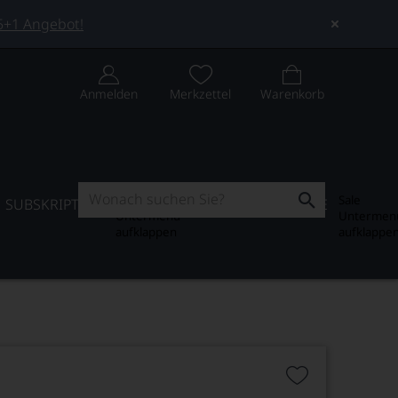
 5+1 Angebot!
Anmelden
Merkzettel
Warenkorb
Subskription
Sale
SUBSKRIPTION
WEIN-JOURNAL
SALE
Untermenü
Untermen
aufklappen
aufklappe