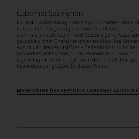
beschl
Bereic
Cabernet Sauvignon
Essen
WIR
und
WERD
Es ist die wahre Königin der Cépages Nobles, der ed
Trinken
UNSER
hat sie ihren Siegeszug rund um den Planeten angetr
sowie
WEINE
wenn sie je nach Region und Boden eigene Ausprägun
über
AUCH
grundsätzlicher Charakter unverkennbar. Ihre Aromen
Kulinar
SELBS
Ausbau im kleinen Holzfass – Zedernholz sind immer 
Reisen,
besonders viele Kerne, deren Phenole und Tannine 
BEWER
Restau
lagerfähig machen. Sie gilt auch deshalb als Rückgra
Wir,
Neuer
besonders der großen Bordeaux-Weine.
das
und
Expert
Bars.
und
Seit
Verkos
seiner
MEHR WEINE DER REBSORTE CABERNET SAUVIGN
des
Geburt
Hause
richtet
Tesdor
der
diskuti
Falstaff
leidens
jährlic
aber
einen
konstru
Rotwei