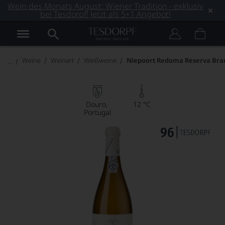
Wein des Monats August: Wiener Tradition - exklusiv
bei Tesdorpf! Jetzt als 5+1 Angebot!
Weine
Weinart
Weißweine
Niepoort Redoma Reserva Bra
Douro
12 °C
Portugal