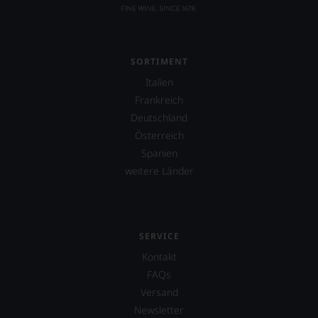
einzelner
Kritiker
verlassen
zu
müssen?
SORTIMENT
Unsere
Bewertungen
Italien
spiegeln
Frankreich
das
Deutschland
Ergebnis
Österreich
unserer
Expertenrunde
Spanien
wider.
weitere Länder
Bitte
beachten
Sie
auch
unsere
SERVICE
untenstehenden
Kontakt
Erläuterungen,
dann
FAQs
wissen
Versand
Sie
Newsletter
dank