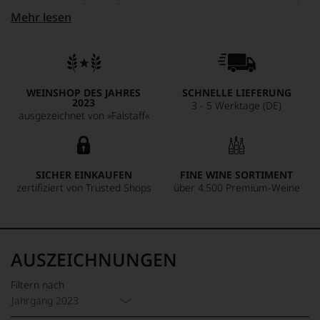
Originalität auftrumpfen können. Schon der komplexe Duft
Mehr lesen
wird gerne mit einem weißen Burgunder Grand Cru
verglichen: delikate Aromen von Zitrus, tropischen Früchten,
Vanille und Karamell steigen aus dem Glas, der Geschmack
ist dicht und vielschichtig und dabei mit einem mineralisch
frischen Säurenerv versehen, und auch im langen Finale
WEINSHOP DES JAHRES
SCHNELLE LIEFERUNG
steht er einem großen Burgunder in nichts nach
2023
3 - 5 Werktage (DE)
ausgezeichnet von »Falstaff«
SICHER EINKAUFEN
FINE WINE SORTIMENT
zertifiziert von Trusted Shops
über 4.500 Premium-Weine
AUSZEICHNUNGEN
Filtern nach
Jahrgang 2023