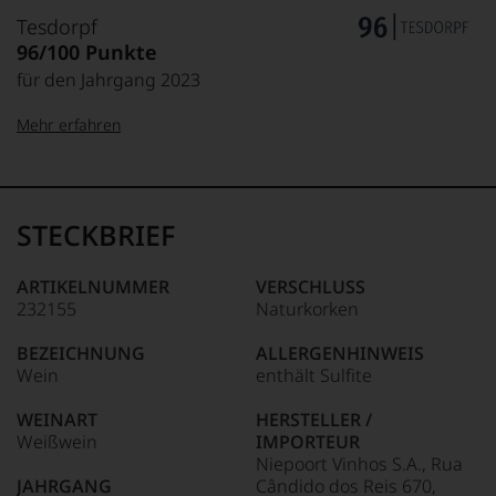
Tesdorpf
96/100 Punkte
für den Jahrgang 2023
Mehr erfahren
99–100 Punkte:
Tesdorpf
Der
Name
STECKBRIEF
Tesdorpf
95–98 Punkte:
steht
für
ARTIKELNUMMER
VERSCHLUSS
»Fine
232155
Naturkorken
90–94 Punkte:
Wine«,
für
BEZEICHNUNG
ALLERGENHINWEIS
die
Wein
enthält Sulfite
edlen
85–89 Punkte:
Weine
WEINART
HERSTELLER /
der
Weißwein
IMPORTEUR
Welt,
Niepoort Vinhos S.A., Rua
wie
JAHRGANG
Cândido dos Reis 670,
kaum