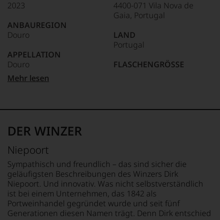
2023
4400-071 Vila Nova de
Unter 85 Punkte:
ein
Gaia, Portugal
anderer.
ANBAUREGION
Das
Douro
LAND
dokumentieren
Portugal
wir
APPELLATION
auch
Douro
FLASCHENGRÖSSE
und
gerade
0,75 L
Mehr lesen
mit
REBSORTEN
Bewertungen
Arinto
GESCHMACK
und
Codega do Larinho
trocken
Medaillen
Rabigato
renommierter
Viozinho
Ø NÄHRWERTE PRO 100G
DER WINZER
Weinjournalisten
BRENNWERT
oder
TRINKTEMPERATUR
0 kJ / 0 kcal
Niepoort
Fachpublikationen
12 °C
FETT
in
0 g
Sympathisch und freundlich – das sind sicher die
unseren
ALKOHOLGEHALT
davon gesättigte
geläufigsten Beschreibungen des Winzers Dirk
Aussendungen
12,5 % Vol.
Fettsäuren: 0 g
Niepoort. Und innovativ. Was nicht selbstverständlich
oder
KOHLENHYDRATE
ist bei einem Unternehmen, das 1842 als
in
RESTSÜSSE
0 g
Portweinhandel gegründet wurde und seit fünf
unserem
1 g/L
davon Zucker: 0 g
Generationen diesen Namen trägt. Denn Dirk entschied
Webshop,