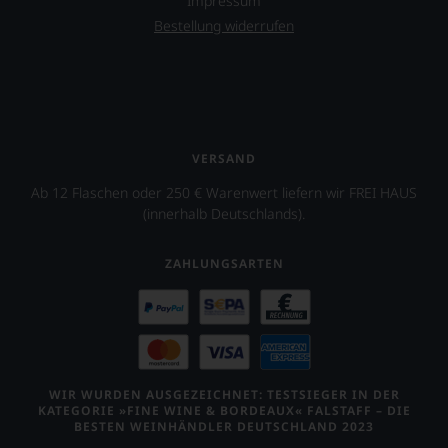
Impressum
aber
Bestellung widerrufen
Sie
finden
fortan
an
jedem
Wein
auch
VERSAND
unsere
Tesdorpf-
Ab 12 Flaschen oder 250 € Warenwert liefern wir FREI HAUS
Bewertung.
(innerhalb Deutschlands).
Wir
beurteilen
unsere
ZAHLUNGSARTEN
Weine
nach
dem
bekannten
und
bewährten
100-
WIR WURDEN AUSGEZEICHNET: TESTSIEGER IN DER
Punkte-
KATEGORIE »FINE WINE & BORDEAUX« FALSTAFF – DIE
System.
BESTEN WEINHÄNDLER DEUTSCHLAND 2023
Wir