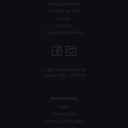
unserer
Katalog anfordern
Bewertungen
Freunde werben
stets,
Events
was
für
Karriere
einen
Tesdorpf Geschichte
Wein
Sie
hier
genießen
können.
Natürlich
E-Mail: info@tesdorpf.de
müssen
Telefon: 0451- 799 270
Sie
in
Zukunft
auf
R.
RECHTLICHES
Parker
AGB
&
Datenschutz
Co,
nicht
Cookie-Einstellungen
verzichten,