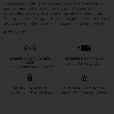
Hügels. Durch den lehmigen Sandboden dort wird der in
Südtirol heimische Lagrein sehr gut mit Wasser und
Nährstoffen versorgt. Dort stehen die ältesten Reben des
Weinguts, deren Ertrag als Riserva ausgebaut wird und dazu
bis zu achtzehn Monate in Eichenbarriques gelagert wird.
Entsprechend dicht und opulent sind die Aromen, der Wein
Mehr lesen
duftet nach reifen Pflaumen, nach milden Gewürzen und
durch die Toastung der Fässer leicht nach Espressobohnen.
Er passt damit bestens zu Wild und dunklem Fleisch, auch zu
gegrilltem Gemüse oder einem Risotto mit Waldpilzen. Da
er so samtig und voll schmeckt und durch den Fassausbau
WEINSHOP DES JAHRES
SCHNELLE LIEFERUNG
schön harmonisch geworden ist, gilt er auch als Kaminwein
2023
3 - 5 Werktage (DE)
der Extraklasse.
ausgezeichnet von »Falstaff«
SICHER EINKAUFEN
FINE WINE SORTIMENT
zertifiziert von Trusted Shops
über 4.500 Premium-Weine