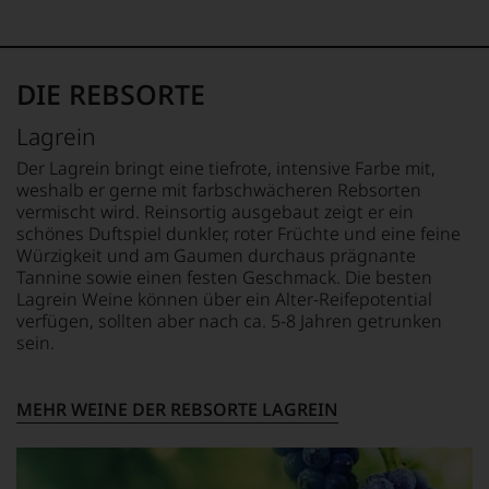
ergeben
sich
fundierte
Bewertungen
DIE REBSORTE
jedes
einzelnen
Lagrein
Weines.
Warum
Der Lagrein bringt eine tiefrote, intensive Farbe mit,
also
weshalb er gerne mit farbschwächeren Rebsorten
sollen
vermischt wird. Reinsortig ausgebaut zeigt er ein
Sie
schönes Duftspiel dunkler, roter Früchte und eine feine
als
Würzigkeit und am Gaumen durchaus prägnante
Kunde
Tannine sowie einen festen Geschmack. Die besten
des
Lagrein Weine können über ein Alter-Reifepotential
Hauses
nicht
verfügen, sollten aber nach ca. 5-8 Jahren getrunken
davon
sein.
profitieren,
statt
an
MEHR WEINE DER REBSORTE LAGREIN
Stelle
sich
nur
auf