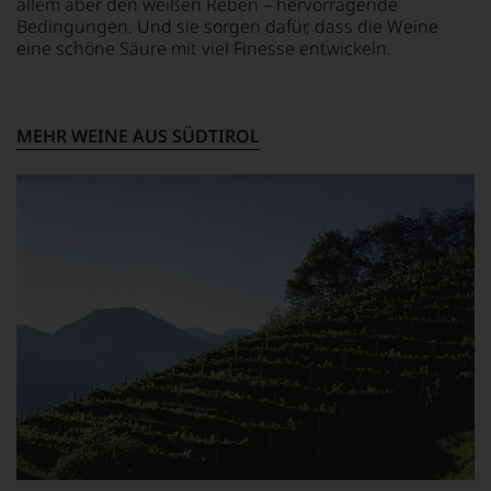
Wir,
allem aber den weißen Reben – hervorragende
das
Bedingungen. Und sie sorgen dafür, dass die Weine
Experten-
eine schöne Säure mit viel Finesse entwickeln.
und
Verkostungsteam
des
Hauses
MEHR WEINE AUS SÜDTIROL
Tesdorpf,
diskutieren
leidenschaftlich,
aber
konstruktiv
jeden
Wein
im
Hinblick
auf
Herkunft,
Stilistik,
Rebsortentypizität
und
Charakteristik.
Und
daraus