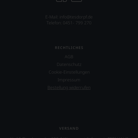
System.
Wir
freuen
E-Mail: info@tesdorpf.de
uns
Telefon: 0451- 799 270
sehr
Ihnen
auf
diesem
RECHTLICHES
Weg
eine
AGB
weitere
Datenschutz
Hilfe
Cookie-Einstellungen
an
die
Impressum
Hand
Bestellung widerrufen
geben
zu
können,
den
richtigen
Wein
zu
VERSAND
finden.