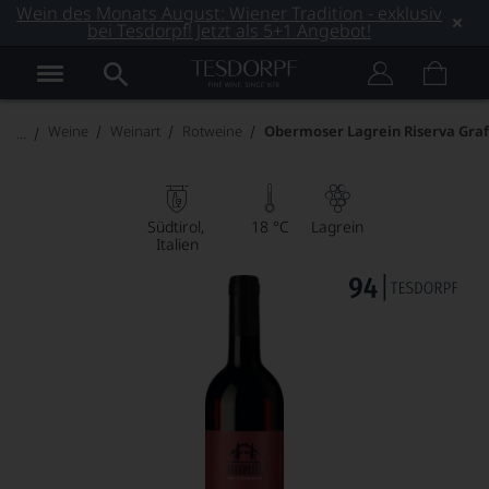
Wein des Monats August: Wiener Tradition - exklusiv
bei Tesdorpf! Jetzt als 5+1 Angebot!
Weine
Weinart
Rotweine
Obermoser Lagrein Riserva Graf
Südtirol
18 °C
Lagrein
Italien