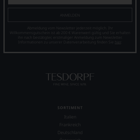
Sie
dank
unserer
ANMELDEN
Bewertungen
stets,
Abmeldung vom Newsletter jederzeit möglich. Ihr
was
Willkommensgutschein ist ab 200 € Warenwert gültig und Sie erhalten
für
ihn nach bestätigter, erstmaliger Anmeldung zum Newsletter.
Informationen zu unserer Datenverarbeitung finden Sie
hier
.
einen
Wein
Sie
hier
genießen
können.
Natürlich
müssen
Sie
in
Zukunft
SORTIMENT
auf
Italien
R.
Parker
Frankreich
&
Deutschland
Co,