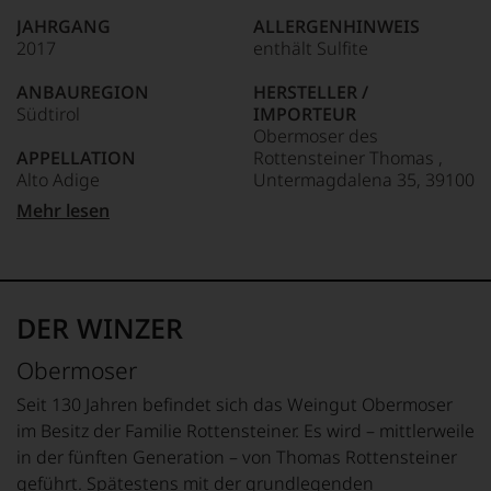
wie
JAHRGANG
ALLERGENHINWEIS
kaum
2017
enthält Sulfite
Unter 85 Punkte:
ein
anderer.
ANBAUREGION
HERSTELLER /
Das
Südtirol
IMPORTEUR
dokumentieren
Obermoser des
wir
APPELLATION
Rottensteiner Thomas ,
auch
Alto Adige
Untermagdalena 35, 39100
und
gerade
Bozen, Italia
Mehr lesen
mit
REBSORTEN
Bewertungen
100% Lagrein
LAND
und
Italien
Medaillen
TRINKTEMPERATUR
renommierter
18 °C
FLASCHENGRÖSSE
DER WINZER
Weinjournalisten
0,75 L
oder
ALKOHOLGEHALT
Obermoser
Fachpublikationen
14 % Vol.
GESCHMACK
in
trocken
Seit 130 Jahren befindet sich das Weingut Obermoser
unseren
Aussendungen
im Besitz der Familie Rottensteiner. Es wird – mittlerweile
oder
in der fünften Generation – von Thomas Rottensteiner
in
geführt. Spätestens mit der grundlegenden