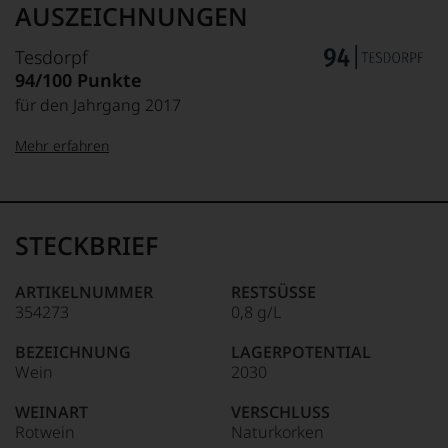
AUSZEICHNUNGEN
Tesdorpf
94/100 Punkte
für den Jahrgang 2017
Mehr erfahren
99–100 Punkte:
Tesdorpf
Der
Name
STECKBRIEF
Tesdorpf
95–98 Punkte:
steht
für
ARTIKELNUMMER
RESTSÜSSE
»Fine
354273
0,8 g/L
90–94 Punkte:
Wine«,
für
BEZEICHNUNG
LAGERPOTENTIAL
die
Wein
2030
edlen
85–89 Punkte:
Weine
WEINART
VERSCHLUSS
der
Rotwein
Naturkorken
Welt,