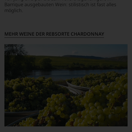
Stelle
Barrique ausgebauten Wein: stilistisch ist fast alles
sich
möglich.
nur
auf
Einschätzungen
einzelner
MEHR WEINE DER REBSORTE CHARDONNAY
Kritiker
verlassen
zu
müssen?
Unsere
Bewertungen
spiegeln
das
Ergebnis
unserer
Expertenrunde
wider.
Bitte
beachten
Sie
auch
unsere