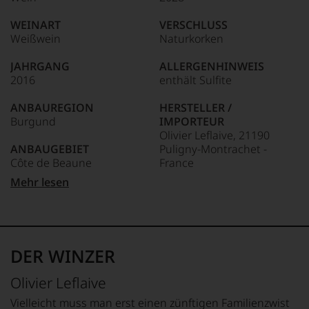
edlen
85–89 Punkte:
Weine
WEINART
VERSCHLUSS
der
Weißwein
Naturkorken
Welt,
wie
JAHRGANG
ALLERGENHINWEIS
kaum
2016
enthält Sulfite
Unter 85 Punkte:
ein
anderer.
ANBAUREGION
HERSTELLER /
Das
Burgund
IMPORTEUR
dokumentieren
Olivier Leflaive, 21190
wir
ANBAUGEBIET
Puligny-Montrachet -
auch
Côte de Beaune
France
und
gerade
Mehr lesen
mit
APPELLATION
LAND
Bewertungen
Puligny-Montrachet
Frankreich
und
Medaillen
REBSORTEN
FLASCHENGRÖSSE
renommierter
100% Chardonnay
0,75 L
DER WINZER
Weinjournalisten
oder
TRINKTEMPERATUR
GESCHMACK
Olivier Leflaive
Fachpublikationen
10 °C
trocken
in
Vielleicht muss man erst einen zünftigen Familienzwist
unseren