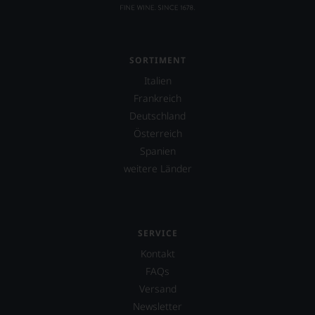
R.
Parker
&
Co,
nicht
SORTIMENT
verzichten,
aber
Italien
Sie
Frankreich
finden
Deutschland
fortan
an
Österreich
jedem
Spanien
Wein
weitere Länder
auch
unsere
Tesdorpf-
Bewertung.
Wir
SERVICE
beurteilen
unsere
Kontakt
Weine
FAQs
nach
Versand
dem
Newsletter
bekannten