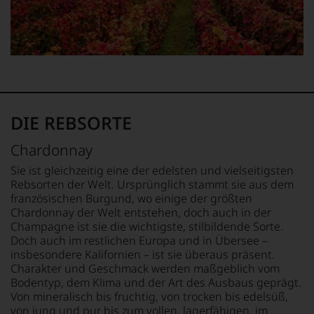
und
Charakteristik.
Und
daraus
ergeben
sich
fundierte
Bewertungen
jedes
DIE REBSORTE
einzelnen
Weines.
Chardonnay
Warum
also
Sie ist gleichzeitig eine der edelsten und vielseitigsten
sollen
Rebsorten der Welt. Ursprünglich stammt sie aus dem
Sie
französischen Burgund, wo einige der größten
als
Chardonnay der Welt entstehen, doch auch in der
Kunde
Champagne ist sie die wichtigste, stilbildende Sorte.
des
Doch auch im restlichen Europa und in Übersee –
Hauses
insbesondere Kalifornien – ist sie überaus präsent.
nicht
Charakter und Geschmack werden maßgeblich vom
davon
Bodentyp, dem Klima und der Art des Ausbaus geprägt.
profitieren,
statt
Von mineralisch bis fruchtig, von trocken bis edelsüß,
an
von jung und pur bis zum vollen, lagerfähigen, im