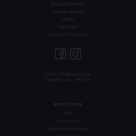
und
Katalog anfordern
bewährten
Freunde werben
100-
Events
Punkte-
System.
Karriere
Wir
Tesdorpf Geschichte
freuen
uns
sehr
Ihnen
auf
diesem
Weg
E-Mail: info@tesdorpf.de
eine
Telefon: 0451- 799 270
weitere
Hilfe
an
die
RECHTLICHES
Hand
geben
AGB
zu
Datenschutz
können,
Cookie-Einstellungen
den
richtigen
Impressum