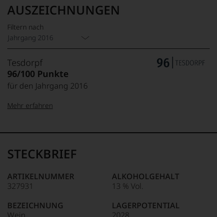
AUSZEICHNUNGEN
Filtern nach
Jahrgang 2016
Tesdorpf
96/100 Punkte
für den Jahrgang 2016
Mehr erfahren
99–100 Punkte:
Tesdorpf
Der
Name
STECKBRIEF
Tesdorpf
95–98 Punkte:
steht
für
ARTIKELNUMMER
ALKOHOLGEHALT
»Fine
327931
13 % Vol.
90–94 Punkte:
Wine«,
für
BEZEICHNUNG
LAGERPOTENTIAL
die
Wein
2028