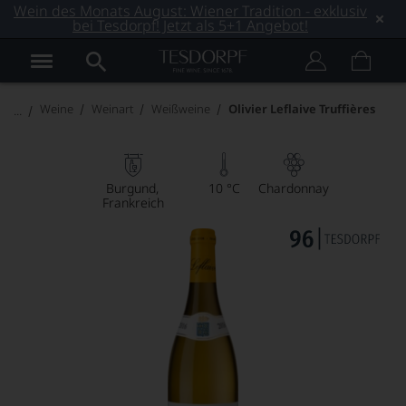
Wein des Monats August: Wiener Tradition - exklusiv
bei Tesdorpf! Jetzt als 5+1 Angebot!
Weine
Weinart
Weißweine
Olivier Leflaive Truffières
Burgund
10 °C
Chardonnay
Frankreich