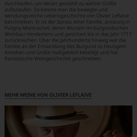
durchlaufen, um derart gestählt zu wahrer Größe
Aussendungen
aufzulaufen. So könnte man die bewegte und
oder
wendungsreiche Lebensgeschichte von Olivier Leflaive
in
beschreiben. Er ist der Spross einer Familie, ansässig in
unserem
Puligny-Montrachet, deren Wurzeln im burgundischen
Webshop,
Weinbau mindestens und gesichert bis in das Jahr 1717
um
zu
zurückreichen. Über die Jahrhunderte hinweg war die
unterstreichen,
Familie an der Entwicklung des Burgund zu heutigem
auf
Ansehen und Größe maßgeblich beteiligt und hat
welch
französische Weingeschichte geschrieben.
hohem
Niveau
sich
unsere
Weinselektion
bewegt.
MEHR WEINE VON OLIVIER LEFLAIVE
Das
aber
genügt
uns
nicht
mehr.
Wir