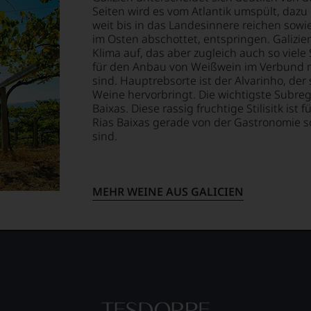
lektion
Seiten wird es vom Atlantik umspült, da
.
weit bis in das Landesinnere reichen sowi
im Osten abschottet, entspringen. Galizie
Klima auf, das aber zugleich auch so vie
t
für den Anbau von Weißwein im Verbund m
sind. Hauptrebsorte ist der Alvarinho, der
Weine hervorbringt. Die wichtigste Subregi
Baixas. Diese rassig fruchtige Stilisitk ist
Rias Baixas gerade von der Gastronomie s
sind.
ellt,
MEHR WEINE AUS GALICIEN
tung
llziehbar
geht.