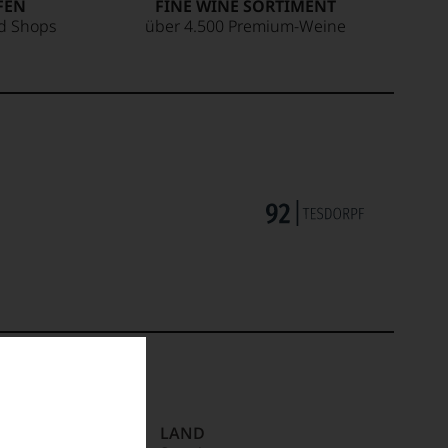
FEN
FINE WINE SORTIMENT
ed Shops
über 4.500 Premium-Weine
NTIAL
LAND