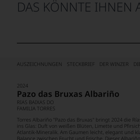
DAS KÖNNTE IHNEN 
AUSZEICHNUNGEN
STECKBRIEF
DER WINZER
DI
2024
Pazo das Bruxas Albariño
RIAS BAIXAS DO
FAMILIA TORRES
Torres Albariño "Pazo das Bruxas" bringt 2024 die Rías
ins Glas: Duft von weißen Blüten, Limette und Pfirsic
Atlantik-Mineralik. Am Gaumen leicht, elegant und klar
Balance zwischen Frucht und Frische. Dieser Albariño 