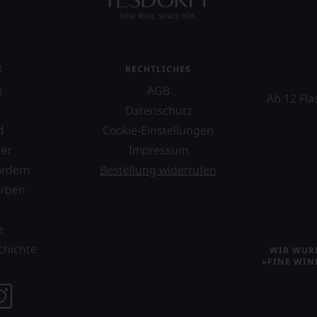
m
E
RECHTLICHES
ossen:
t
AGB
Ab 12 Fla
Datenschutz
EN
d
Cookie-Einstellungen
E
er
Impressum
ordern
Bestellung widerrufen
T
erben
TEN.
s
e
en-
chichte
WIR WURD
»FINE WIN
tungsteam
s