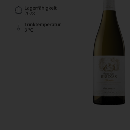
Lagerfähigkeit
2028
Trinktemperatur
8 °C