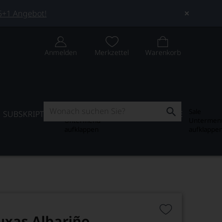
 5+1 Angebot!
Anmelden
Merkzettel
Warenkorb
Subskription
Sale
SUBSKRIPTION
WEIN-JOURNAL
SALE
Untermenü
Untermen
aufklappen
aufklappe
uxas Albariño