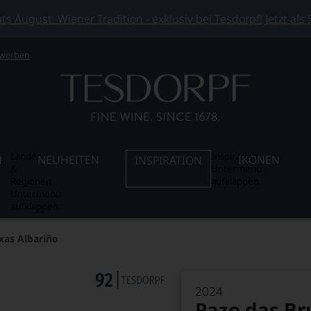
 August: Wiener Tradition - exklusiv bei Tesdorpf! Jetzt als
 werben
Länder
Inspiration
N
NEUHEITEN
IKONEN
INSPIRATION
&
Untermenü
Regionen
aufklappen
Untermenü
aufklappen
xas Albariño
2024
Pazo das Br