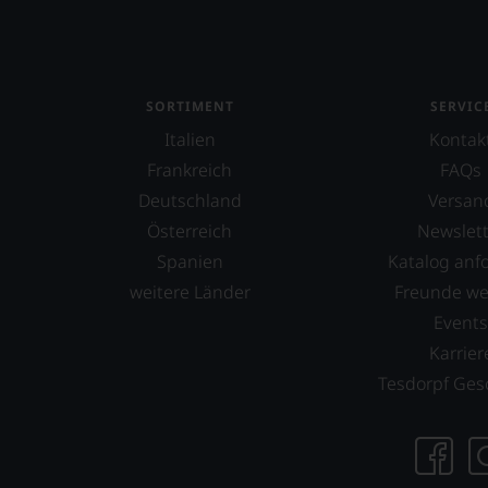
Aus
diese
Grund
haben
wir
SORTIMENT
SERVIC
beschl
Italien
Kontak
WIR
Frankreich
FAQs
WERD
Deutschland
Versan
UNSER
WEINE
Österreich
Newslett
AUCH
Spanien
Katalog anf
SELBS
weitere Länder
Freunde w
BEWER
Event
Wir,
Karrier
das
Expert
Tesdorpf Ges
und
Verkos
des
Hause