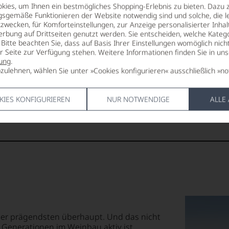
8 °C
2028
ies, um Ihnen ein bestmögliches Shopping-Erlebnis zu bieten. Dazu 
Punkte:
gsgemäße Funktionieren der Website notwendig sind und solche, die le
ALKOHOLGEHALT
VERSCHLUS
zwecken, für Komforteinstellungen, zur Anzeige personalisierter Inhal
12,5 % Vol.
Naturkorke
erbung auf Drittseiten genutzt werden. Sie entscheiden, welche Katego
Bitte beachten Sie, dass auf Basis Ihrer Einstellungen womöglich nich
er Seite zur Verfügung stehen. Weitere Informationen finden Sie in un
RESTSÜSSE
ALLERGEN
Punkte:
ung
.
0,6 g/L
enthält Sulf
zulehnen, wählen Sie unter »Cookies konfigurieren« ausschließlich »no
SÄUREGEHALT
HERSTELLE
7,1 g/L
Miguel Torr
KIES KONFIGURIEREN
NUR NOTWENDIGE
ALLE
S.A.,08720,V
Penedes,Sp
85 Punkte:
r.
entieren
e
tungen
 der prägendsten überhaupt. Und das nicht
nf Generationen im Weinbau aktiv ist.