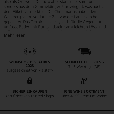
also als Ortswein. De facto aber stammt er samt und
sonders aus dem Gimmeldinger Pfarrwingert, was auch auf
dem Etikett vermerkt ist. Die Christmanns haben den
Weinberg schon vor langer Zeit von der Landeskirche
gepachtet. Das Terroir ist sehr typisch für die Gegend und
umfasst Böden mit Buntsandstein samt leichten Löss- und
Kalkeinlagerungen. Entscheidend sind hier die kühlen
Mehr lesen
Nachtwinde, die die Frische in diesen famosen
Weißburgunder gebracht haben. Der Weißburgunder wurde
direkt von der Kelter samt Sedimenten im großen Holzfass
spontan vergoren und komplett auf der Vollhefe ausgebaut.
Das macht ihn nicht nur enorm stabil, sondern auch intensiv
WEINSHOP DES JAHRES
SCHNELLE LIEFERUNG
in seiner weißfleischigen Aromatik und feinen Würze.
2023
3 - 5 Werktage (DE)
ausgezeichnet von »Falstaff«
SICHER EINKAUFEN
FINE WINE SORTIMENT
zertifiziert von Trusted Shops
über 4.500 Premium-Weine