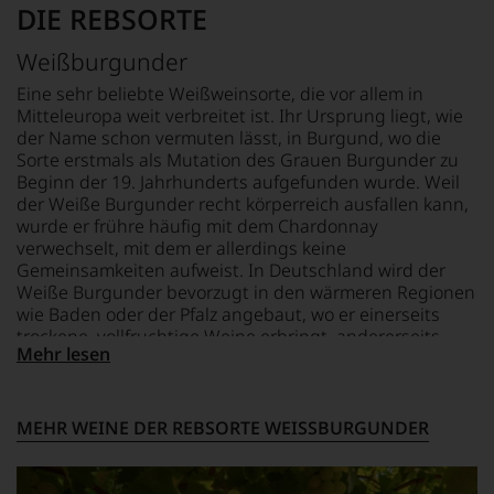
Punkte-
DIE REBSORTE
System.
Wir
Weißburgunder
freuen
uns
Eine sehr beliebte Weißweinsorte, die vor allem in
sehr
Mitteleuropa weit verbreitet ist. Ihr Ursprung liegt, wie
Ihnen
der Name schon vermuten lässt, in Burgund, wo die
auf
Sorte erstmals als Mutation des Grauen Burgunder zu
diesem
Beginn der 19. Jahrhunderts aufgefunden wurde. Weil
Weg
der Weiße Burgunder recht körperreich ausfallen kann,
eine
wurde er frühre häufig mit dem Chardonnay
weitere
verwechselt, mit dem er allerdings keine
Hilfe
Gemeinsamkeiten aufweist. In Deutschland wird der
an
Weiße Burgunder bevorzugt in den wärmeren Regionen
die
wie Baden oder der Pfalz angebaut, wo er einerseits
Hand
trockene, vollfruchtige Weine erbringt, andererseits
geben
Mehr lesen
aber wegen seines recht vollen Körpers auch für den
zu
Ausbau im kleinen, neuen Eichenfässchen sehr
können,
geschätzt wird.
den
richtigen
MEHR WEINE DER REBSORTE WEISSBURGUNDER
Wein
zu
finden.