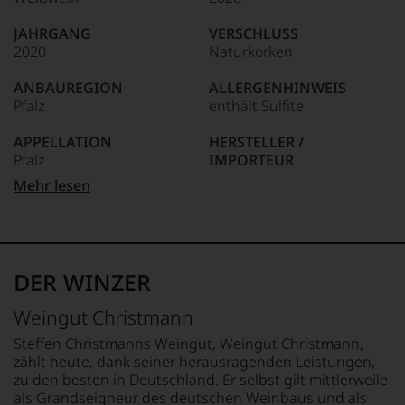
Welt,
wie
JAHRGANG
VERSCHLUSS
kaum
2020
Naturkorken
Unter 85 Punkte:
ein
anderer.
ANBAUREGION
ALLERGENHINWEIS
Das
Pfalz
enthält Sulfite
dokumentieren
wir
APPELLATION
HERSTELLER /
auch
Pfalz
IMPORTEUR
und
gerade
Weingut A. Christmann, D -
Mehr lesen
mit
REBSORTEN
67435 Gimmeldingen
Bewertungen
100% Weißburgunder
und
LAND
Medaillen
BIO KENNZEICHNUNG
Deutschland
renommierter
HÄNDLER
DER WINZER
Weinjournalisten
DE-ÖKO-006
FLASCHENGRÖSSE
oder
0,75 L
Weingut Christmann
Fachpublikationen
BIO KENNZEICHNUNG
in
PRODUKT
GESCHMACK
Steffen Christmanns Weingut, Weingut Christmann,
unseren
DE-ÖKO-003
trocken
zählt heute, dank seiner herausragenden Leistungen,
Aussendungen
zu den besten in Deutschland. Er selbst gilt mittlerweile
oder
als Grandseigneur des deutschen Weinbaus und als
in