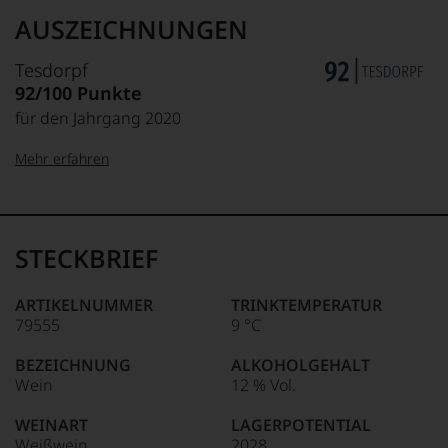
AUSZEICHNUNGEN
Tesdorpf
92/100 Punkte
für den Jahrgang 2020
Mehr erfahren
99–100 Punkte:
Tesdorpf
Der
Name
STECKBRIEF
Tesdorpf
95–98 Punkte:
steht
für
ARTIKELNUMMER
TRINKTEMPERATUR
»Fine
79555
9 °C
90–94 Punkte:
Wine«,
für
BEZEICHNUNG
ALKOHOLGEHALT
die
Wein
12 % Vol.
edlen
85–89 Punkte:
Weine
WEINART
LAGERPOTENTIAL
der
Weißwein
2028