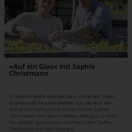
auf
Einschätzungen
einzelner
Kritiker
verlassen
zu
müssen?
Unsere
Bewertungen
spiegeln
das
Ergebnis
»Auf ein Glas« mit Sophie
unserer
Christmann
Expertenrunde
wider.
Bitte
beachten
In unserer Reihe »Auf ein Glas« stellen wir Ihnen
Sie
interessante Persönlichkeiten aus der Welt der
auch
unsere
Weine und Kulinarik vor. Heute kommt Sophie
untenstehenden
Christmann vom gleichnamigen Weingut zu Wort.
Erläuterungen,
Sie arbeitet gemeinsam mit ihrem Vater Steffen
dann
Christmann auf dem Weingut.
wissen