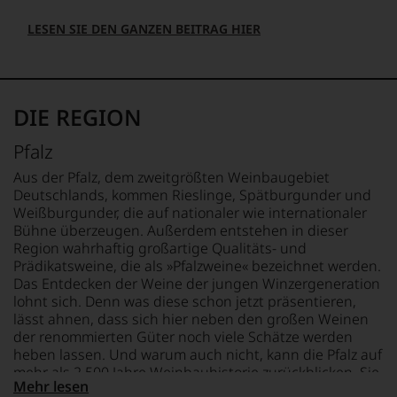
Sie
LESEN SIE DEN GANZEN BEITRAG HIER
dank
unserer
Bewertungen
stets,
was
DIE REGION
für
einen
Pfalz
Wein
Sie
Aus der Pfalz, dem zweitgrößten Weinbaugebiet
hier
Deutschlands, kommen Rieslinge, Spätburgunder und
genießen
Weißburgunder, die auf nationaler wie internationaler
können.
Bühne überzeugen. Außerdem entstehen in dieser
Natürlich
Region wahrhaftig großartige Qualitäts- und
müssen
Prädikatsweine, die als »Pfalzweine« bezeichnet werden.
Sie
Das Entdecken der Weine der jungen Winzergeneration
in
lohnt sich. Denn was diese schon jetzt präsentieren,
Zukunft
lässt ahnen, dass sich hier neben den großen Weinen
auf
der renommierten Güter noch viele Schätze werden
R.
heben lassen. Und warum auch nicht, kann die Pfalz auf
Parker
mehr als 2.500 Jahre Weinbauhistorie zurückblicken. Sie
&
Mehr lesen
verfügt über extrem vielfältige Bodenformationen und
Co,