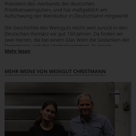
Präsident des »Verbands der deutschen
unserem
Prädikatsweingüter«, und hat maßgeblich am
Webshop,
Aufschwung der Weinkultur in Deutschland mitgewirkt.
um
zu
unterstreichen,
Die Geschichte des Weinguts reicht weit zurück in den
auf
Deutschen Vormärz vor gut 160 Jahren. Da finden wir
welch
zwei Herren, die bei einem Glas Wein die Gedanken der
hohem
Demokratie und des Vormärz erörtern. In einem
Niveau
Mehr lesen
historischen Umfeld übrigens, denn hier am Pfälzer
sich
Wald ist von Gimmeldingen aus das Hambacher Schloss
unsere
weithin sichtbar. Das Hambacher Fest 1832 gilt als
Weinselektion
Meilenstein auf dem Weg zur Demokratie und dem
MEHR WEINE VON WEINGUT CHRISTMANN
bewegt.
Deutschen Nationalstaat. Bis die Herren sich
Das
entschlossen, selbst ein Weingut zu gründen. Zum
aber
Weingut Christmann wurde es aber erst Generationen
genügt
später.
uns
nicht
Nachdem Steffen Christmann als gelernter Jurist
mehr.
Paragraphen gegen Weinstöcke vertauschte, wurde der
Wir
Betrieb komplett auf biodynamische Bewirtschaftung
haben
umgestellt. Seine Philosophie lässt sich am besten mit
festgestellt,
einem Satz des berühmten Malers Emil Nolde
dass