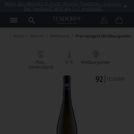
Wein des Monats August: Wiener Tradition - exklusiv
bei Tesdorpf! Jetzt als 5+1 Angebot!
Weine
Weinart
Weißweine
Pfarrwingert Weißburgunder
Pfalz
9 °C
Weißburgunder
Deutschland