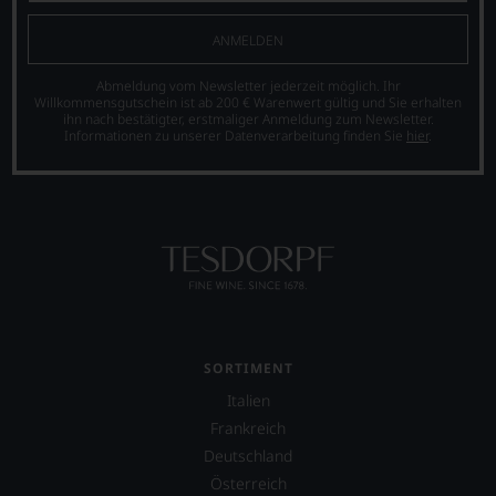
Kellerei Terlan, 39018
SÄUREGEHALT
SCHWEFELDIOXID. *aus
Terlan, Italien
6,4 g/L
ökologischer
ANMELDEN
Landwirtschaft
Abmeldung vom Newsletter jederzeit möglich. Ihr
Willkommensgutschein ist ab 200 € Warenwert gültig und Sie erhalten
ihn nach bestätigter, erstmaliger Anmeldung zum Newsletter.
Informationen zu unserer Datenverarbeitung finden Sie
hier
.
SORTIMENT
Italien
Frankreich
Deutschland
Österreich