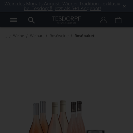
Wein des Monats August: Wiener Tradition - exklusiv
bei Tesdorpf! Jetzt als 5+1 Angebot!
Weine
Weinart
Roséweine
Rosépaket