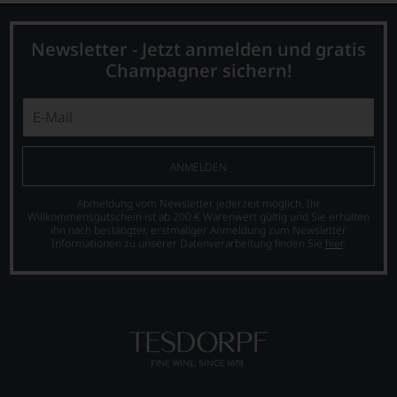
dank
unserer
Newsletter - Jetzt anmelden und gratis
Bewertungen
stets,
Champagner sichern!
was
für
einen
Wein
Sie
hier
ANMELDEN
genießen
können.
Abmeldung vom Newsletter jederzeit möglich. Ihr
Willkommensgutschein ist ab 200 € Warenwert gültig und Sie erhalten
Natürlich
ihn nach bestätigter, erstmaliger Anmeldung zum Newsletter.
müssen
Informationen zu unserer Datenverarbeitung finden Sie
hier
.
Sie
in
Zukunft
auf
R.
Parker
&
Co,
nicht