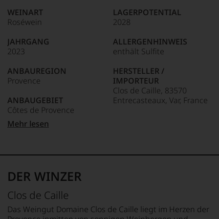
wie
kaum
WEINART
LAGERPOTENTIAL
Unter 85 Punkte:
ein
Roséwein
2028
anderer.
Das
JAHRGANG
ALLERGENHINWEIS
dokumentieren
2023
enthält Sulfite
wir
auch
ANBAUREGION
HERSTELLER /
und
Provence
IMPORTEUR
gerade
Clos de Caille, 83570
mit
ANBAUGEBIET
Entrecasteaux, Var, France
Bewertungen
Côtes de Provence
und
LAND
Medaillen
Mehr lesen
APPELLATION
Frankreich
renommierter
Côtes de Provence
Weinjournalisten
FLASCHENGRÖSSE
oder
REBSORTEN
1 L
Fachpublikationen
Cabernet Sauvignon
in
DER WINZER
Carignan
GESCHMACK
unseren
Cinsault
trocken
Aussendungen
Clos de Caille
oder
Grenache
in
Mourvedre
Das Weingut Domaine Clos de Caille liegt im Herzen der
unserem
Rolle