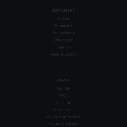
verzichten,
aber
SORTIMENT
Sie
Italien
finden
fortan
Frankreich
an
Deutschland
jedem
Österreich
Wein
Spanien
auch
unsere
weitere Länder
Tesdorpf-
Bewertung.
Wir
beurteilen
unsere
SERVICE
Weine
Kontakt
nach
FAQs
dem
bekannten
Versand
und
Newsletter
bewährten
Katalog anfordern
100-
Punkte-
Freunde werben