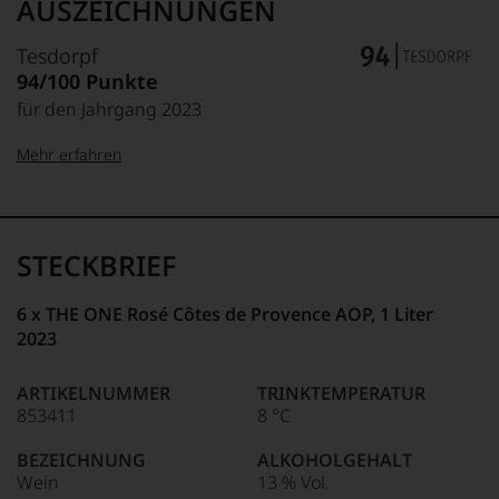
AUSZEICHNUNGEN
Tesdorpf
94/100 Punkte
für den Jahrgang 2023
Mehr erfahren
99–100 Punkte:
Tesdorpf
Der
Name
STECKBRIEF
Tesdorpf
95–98 Punkte:
steht
6 x THE ONE Rosé Côtes de Provence AOP, 1 Liter
für
»Fine
2023
90–94 Punkte:
Wine«,
für
ARTIKELNUMMER
TRINKTEMPERATUR
die
853411
8 °C
edlen
85–89 Punkte:
Weine
BEZEICHNUNG
ALKOHOLGEHALT
der
Wein
13 % Vol.
Welt,