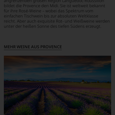
angrenzenden großen Region Languedoc-Roussillon
das
bildet die Provence den Midi. Sie ist weltweit bekannt
Experten-
für ihre Rosé-Weine – wobei das Spektrum vom
und
einfachen Tischwein bis zur absoluten Weltklasse
Verkostungsteam
reicht. Aber auch exquisite Rot- und Weißweine werden
des
unter der heißen Sonne des tiefen Südens erzeugt.
Hauses
Tesdorpf,
diskutieren
leidenschaftlich,
MEHR WEINE AUS PROVENCE
aber
konstruktiv
jeden
Wein
im
Hinblick
auf
Herkunft,
Stilistik,
Rebsortentypizität
und
Charakteristik.
Und
daraus