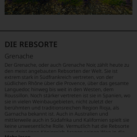
ergeben
sich
fundierte
Bewertungen
jedes
einzelnen
Weines.
Warum
DIE REBSORTE
also
sollen
Grenache
Sie
als
Der Grenache, oder auch Grenache Noir, zählt heute zu
Kunde
den meist angebauten Rebsorten der Welt. Sie ist
des
extrem stark in Südfrankreich vertreten, von der
Hauses
südlichen Rhône über die Provence, über das gesamte
nicht
Languedoc hinweg bis weit in den Westen, dem
davon
Roussillon. Noch stärker vertreten ist sie in Spanien, wo
profitieren,
sie in vielen Weinbaugebieten, nicht zuletzt der
statt
berühmten und traditionsreichen Region Rioja, als
an
Garnacha bekannt ist. Auch in Australien und
Stelle
mittlerweile auch in Südafrika und Kalifornien spielt sie
sich
keine unwesentliche Rolle. Vermutlich hat die Rebsorte
nur
vom damaligen Königreich Aragon seinen Weg in die
auf
Mehr lesen