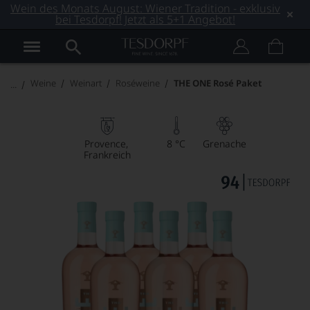
Wein des Monats August: Wiener Tradition - exklusiv
bei Tesdorpf! Jetzt als 5+1 Angebot!
Weine
Weinart
Roséweine
THE ONE Rosé Paket
Provence
8 °C
Grenache
Frankreich