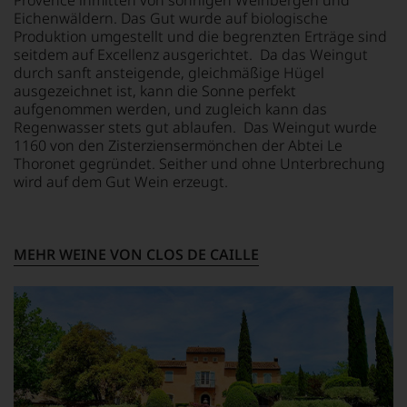
Provence inmitten von sonnigen Weinbergen und
Webshop,
Semillón
Eichenwäldern. Das Gut wurde auf biologische
um
Syrah
Produktion umgestellt und die begrenzten Erträge sind
zu
seitdem auf Excellenz ausgerichtet. Da das Weingut
unterstreichen,
durch sanft ansteigende, gleichmäßige Hügel
auf
ausgezeichnet ist, kann die Sonne perfekt
welch
aufgenommen werden, und zugleich kann das
hohem
Regenwasser stets gut ablaufen. Das Weingut wurde
Niveau
1160 von den Zisterziensermönchen der Abtei Le
sich
Thoronet gegründet. Seither und ohne Unterbrechung
unsere
wird auf dem Gut Wein erzeugt.
Weinselektion
bewegt.
Das
aber
genügt
MEHR WEINE VON CLOS DE CAILLE
uns
nicht
mehr.
Wir
haben
festgestellt,
dass
manch