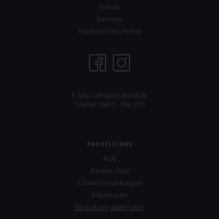
System.
Events
Wir
Karriere
freuen
uns
Tesdorpf Geschichte
sehr
Ihnen
auf
diesem
Weg
eine
weitere
E-Mail: info@tesdorpf.de
Hilfe
Telefon: 0451- 799 270
an
die
Hand
geben
RECHTLICHES
zu
AGB
können,
den
Datenschutz
richtigen
Cookie-Einstellungen
Wein
Impressum
zu
finden.
Bestellung widerrufen