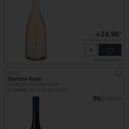
24,90
*
€
pro Flasche (0.75l),
€ 33,20
/L
Lebensmittel­angaben
2025
Clarisse Rosé
CÔTES DE PROVENCE AOP
DOMAINE DU CLOS DE CAILLE