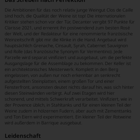
Die Ambitionen für das noch relativ junge Weingut Clos de Caille
sind hoch, die Qualität der Weine ist top! Die internationalen
Kritiker stehen schon vor der Tür, Decanter vergibt 97 Punkte für
Clarisse 2021, und ernennt ihn postwendend zum besten Rosé
der Welt, und der Redakteur für eine renommierte französische
Weinzeitschrift gibt mir die Klinke in die Hand. Angebaut wird
hauptsächlich Grenache, Cinsault, Syrah, Cabernet Sauvignon
und Rolle (das französische Synonym für Vermentino). Jede
Parzelle wird separat vinifiziert und ausgebaut, um die perfekte
Ausgangslage für die Assemblage zu bekommen. Der Keller ist
ein architektonisches Meisterwerk. Komplett in den Berg
eingelassen, von außen nur noch erkennbar an senkrecht
aufgestellten Steinplatten, einem großen Tor und einer
Fensterfront, ansonsten deutet nichts darauf hin, was sich hinter
diesen Steinwänden verbirgt. Auf zwei Etagen wird hier
schonend, und mittels Schwerkraft verarbeitet. Vinifiziert, wie in
der Provence üblich, in Stahltanks und für einen kleinen Teil der
Weine zudem in hölzernen Fudern, aber auch mit Zementtanks
und Ton Eiern wird experimentiert. Ein kleiner Teil der Rotweine
wird außerdem in Barrique ausgebaut.
Leidenschaft