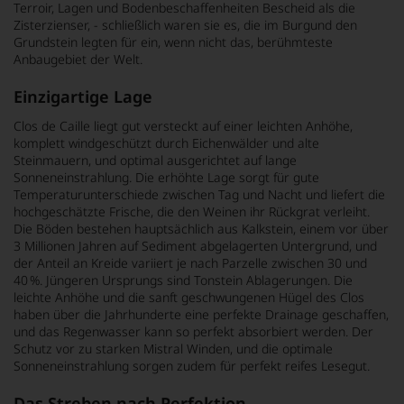
Terroir, Lagen und Bodenbeschaffenheiten Bescheid als die
Zisterzienser, - schließlich waren sie es, die im Burgund den
Grundstein legten für ein, wenn nicht das, berühmteste
Anbaugebiet der Welt.
Einzigartige Lage
Clos de Caille liegt gut versteckt auf einer leichten Anhöhe,
komplett windgeschützt durch Eichenwälder und alte
Steinmauern, und optimal ausgerichtet auf lange
Sonneneinstrahlung. Die erhöhte Lage sorgt für gute
Temperaturunterschiede zwischen Tag und Nacht und liefert die
hochgeschätzte Frische, die den Weinen ihr Rückgrat verleiht.
Die Böden bestehen hauptsächlich aus Kalkstein, einem vor über
3 Millionen Jahren auf Sediment abgelagerten Untergrund, und
der Anteil an Kreide variiert je nach Parzelle zwischen 30 und
40 %. Jüngeren Ursprungs sind Tonstein Ablagerungen. Die
leichte Anhöhe und die sanft geschwungenen Hügel des Clos
haben über die Jahrhunderte eine perfekte Drainage geschaffen,
und das Regenwasser kann so perfekt absorbiert werden. Der
Schutz vor zu starken Mistral Winden, und die optimale
Sonneneinstrahlung sorgen zudem für perfekt reifes Lesegut.
Das Streben nach Perfektion