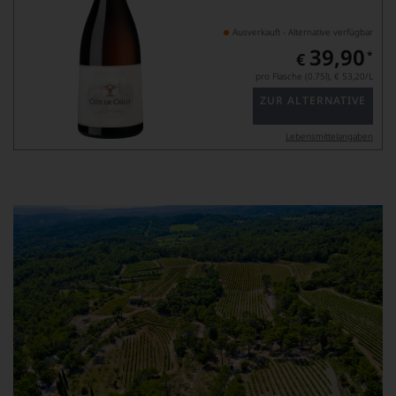
Ausverkauft - Alternative verfügbar
39,90
*
€
pro Flasche (0.75l),
€ 53,20
/L
ZUR ALTERNATIVE
Lebensmittel­angaben