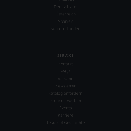
spiegeln
Deutschland
das
Österreich
Ergebnis
unserer
Spanien
Expertenrunde
weitere Länder
wider.
Bitte
beachten
Sie
auch
SERVICE
unsere
Kontakt
untenstehenden
Erläuterungen,
FAQs
dann
Versand
wissen
Newsletter
Sie
dank
Katalog anfordern
unserer
Freunde werben
Bewertungen
Events
stets,
Karriere
was
für
Tesdorpf Geschichte
einen