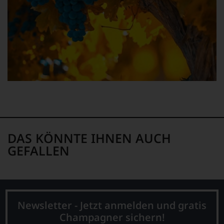
leidenschaftlich,
aber
konstruktiv
jeden
Wein
im
Hinblick
auf
Herkunft,
Stilistik,
Rebsortentypizität
und
Charakteristik.
Und
DAS KÖNNTE IHNEN AUCH
daraus
GEFALLEN
ergeben
sich
fundierte
Bewertungen
jedes
einzelnen
Newsletter - Jetzt anmelden und gratis
Weines.
Champagner sichern!
Warum