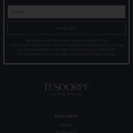
also
sollen
Sie
als
Kunde
ANMELDEN
des
Hauses
Abmeldung vom Newsletter jederzeit möglich. Ihr
nicht
Willkommensgutschein ist ab 200 € Warenwert gültig und Sie erhalten
davon
ihn nach bestätigter, erstmaliger Anmeldung zum Newsletter.
profitieren,
Informationen zu unserer Datenverarbeitung finden Sie
hier
.
statt
an
Stelle
sich
nur
auf
Einschätzungen
einzelner
Kritiker
verlassen
zu
SORTIMENT
müssen?
Italien
Unsere
Bewertungen
Frankreich