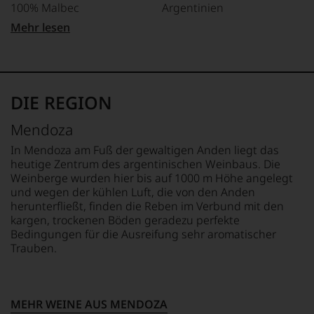
100% Malbec
Argentinien
und
gerade
Mehr lesen
mit
TRINKTEMPERATUR
FLASCHENGRÖSSE
Bewertungen
16 °C
0,75 L
und
Medaillen
ALKOHOLGEHALT
GESCHMACK
renommierter
14 % Vol.
trocken
DIE REGION
Weinjournalisten
oder
Mendoza
Fachpublikationen
in
In Mendoza am Fuß der gewaltigen Anden liegt das
unseren
heutige Zentrum des argentinischen Weinbaus. Die
Aussendungen
Weinberge wurden hier bis auf 1000 m Höhe angelegt
oder
und wegen der kühlen Luft, die von den Anden
in
herunterfließt, finden die Reben im Verbund mit den
unserem
kargen, trockenen Böden geradezu perfekte
Webshop,
Bedingungen für die Ausreifung sehr aromatischer
um
zu
Trauben.
unterstreichen,
auf
welch
hohem
MEHR WEINE AUS MENDOZA