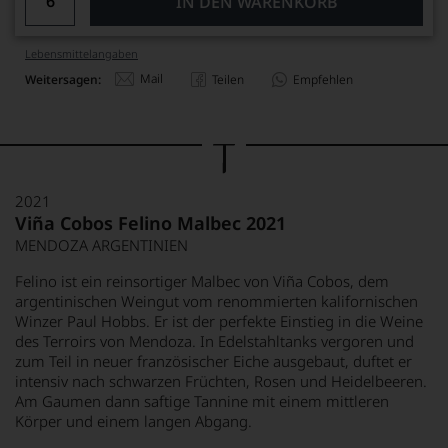
IN DEN WARENKORB
Lebensmittel­angaben
Mail
Weitersagen:
Teilen
Empfehlen
2021
Viña Cobos Felino Malbec 2021
MENDOZA ARGENTINIEN
Felino ist ein reinsortiger Malbec von Viña Cobos, dem
argentinischen Weingut vom renommierten kalifornischen
Winzer Paul Hobbs. Er ist der perfekte Einstieg in die Weine
des Terroirs von Mendoza. In Edelstahltanks vergoren und
zum Teil in neuer französischer Eiche ausgebaut, duftet er
intensiv nach schwarzen Früchten, Rosen und Heidelbeeren.
Am Gaumen dann saftige Tannine mit einem mittleren
Körper und einem langen Abgang.