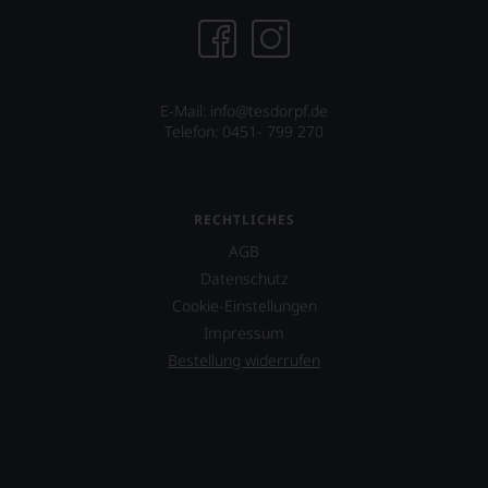
Wein
Sie
hier
genießen
können.
E-Mail: info@tesdorpf.de
Natürlich
Telefon: 0451- 799 270
müssen
Sie
in
Zukunft
RECHTLICHES
auf
R.
AGB
Parker
Datenschutz
&
Co,
Cookie-Einstellungen
nicht
Impressum
verzichten,
Bestellung widerrufen
aber
Sie
finden
fortan
an
jedem