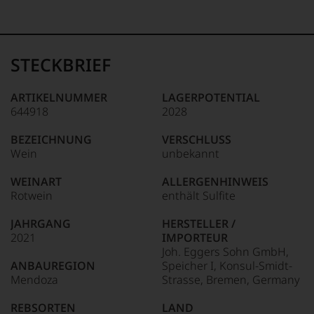
99–100 Punkte:
Tesdorpf
Der
Name
STECKBRIEF
Tesdorpf
95–98 Punkte:
steht
für
ARTIKELNUMMER
LAGERPOTENTIAL
»Fine
644918
2028
90–94 Punkte:
Wine«,
für
BEZEICHNUNG
VERSCHLUSS
die
Wein
unbekannt
edlen
85–89 Punkte:
Weine
WEINART
ALLERGENHINWEIS
der
Rotwein
enthält Sulfite
Welt,
wie
JAHRGANG
HERSTELLER /
kaum
2021
IMPORTEUR
Unter 85 Punkte:
ein
Joh. Eggers Sohn GmbH,
anderer.
ANBAUREGION
Speicher I, Konsul-Smidt-
Das
Mendoza
Strasse, Bremen, Germany
dokumentieren
wir
REBSORTEN
LAND
auch