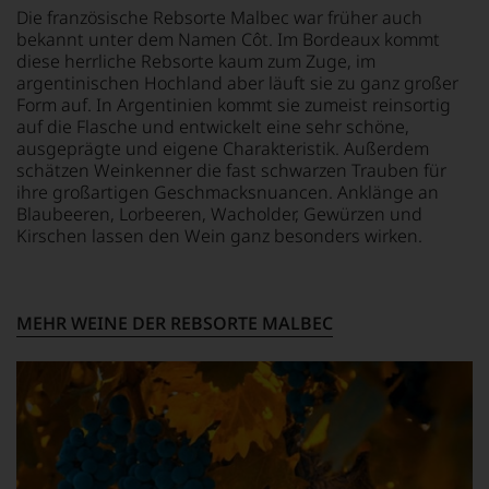
vorbeigeht.
Die französische Rebsorte Malbec war früher auch
Aus
bekannt unter dem Namen Côt. Im Bordeaux kommt
diesem
diese herrliche Rebsorte kaum zum Zuge, im
Grund
argentinischen Hochland aber läuft sie zu ganz großer
haben
Form auf. In Argentinien kommt sie zumeist reinsortig
wir
auf die Flasche und entwickelt eine sehr schöne,
beschlossen:
ausgeprägte und eigene Charakteristik. Außerdem
WIR
schätzen Weinkenner die fast schwarzen Trauben für
WERDEN
ihre großartigen Geschmacksnuancen. Anklänge an
UNSERE
Blaubeeren, Lorbeeren, Wacholder, Gewürzen und
WEINE
Kirschen lassen den Wein ganz besonders wirken.
AUCH
SELBST
BEWERTEN.
Wir,
MEHR WEINE DER REBSORTE MALBEC
das
Experten-
und
Verkostungsteam
des
Hauses
Tesdorpf,
diskutieren