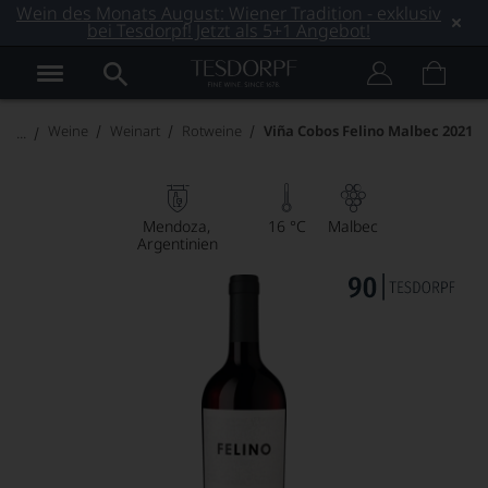
Wein des Monats August: Wiener Tradition - exklusiv
bei Tesdorpf! Jetzt als 5+1 Angebot!
Weine
Weinart
Rotweine
Viña Cobos Felino Malbec 2021
Mendoza
16 °C
Malbec
Argentinien